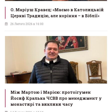
О. Маріуш Кравєц: «Маємо в Католицькій
Церкві Традицію, але коріння – в Біблії»
26 Лютого 2026 в 16:00
Між Мартою і Марією: протоігумен
Йосиф Кралька ЧСВВ про менеджмент у
монастирі та виклики часу