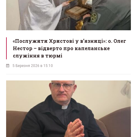
«Послужити Христові у вʼязниці»: о. Олег
Нестор – відверто про капеланське
служіння в тюрмі
5 Березня 2026 в 15:10