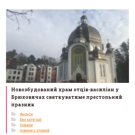
b
er
e
o
o
k
Новозбудований храм отців-василіан у
Брюховичах святкуватиме престольний
празник
Анонси
Без категорії
Новини
Новини з єпархій