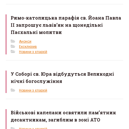
Римо-католицька парафія св. Йоана Павла
II запрошує львів’ян на щонедільні
Пасхальні молитви
Анонси
Ексклюзив
Новини з єпархій
У Соборі св. Юра відбудуться Великодні
нічні богослужіння
Новини з єпархій
Військові капелани освятили пам’ятник
десантникам, загиблим в зоні АТО