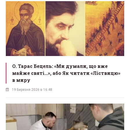
О. Тарас Бецель: «Ми думали, що вже
майже святі...», або Як читати «Ліствицю»
в миру
19 Березня 2026 в 16:48