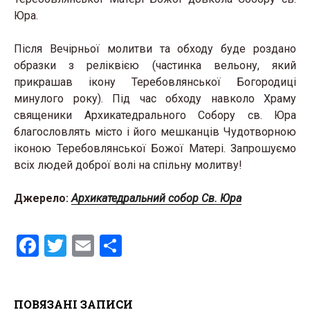
Юра.
Після Вечірньої молитви та обходу буде роздано
образки з реліквією (частинка вельону, який
прикрашав ікону Теребовлянської Богородиці
минулого року). Під час обходу навколо Храму
священики Архикатедрального Собору св. Юра
благословлять місто і його мешканців Чудотворною
іконою Теребовлянської Божої Матері. Запрошуємо
всіх людей доброї волі на спільну молитву!
Джерело:
Архикатедральний собор Св. Юра
F
T
E
S
a
wi
m
h
ce
tt
ail
ar
ПОВЯЗАНІ ЗАПИСИ