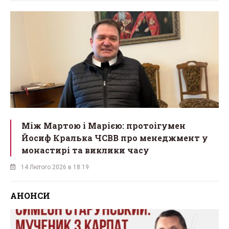
Між Мартою і Марією: протоігумен
Йосиф Кралька ЧСВВ про менеджмент у
монастирі та виклики часу
14 Лютого 2026 в 18:19
АНОНСИ