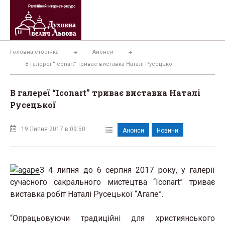
Перейти
до
вмісту
Головна сторінка
Анонси
В галереї “Iconart” триває виставка Наталі Русецької
В галереї “Iconart” триває виставка Наталі
Русецької
19 Липня 2017 в 09:50
Анонси
Новини
З 4 липня до 6 серпня 2017 року, у галерії
сучасного сакрального мистецтва “Iconart” триває
виставка робіт Наталі Русецької “Агапе”.
“Опрацьовуючи традиційні для християнського