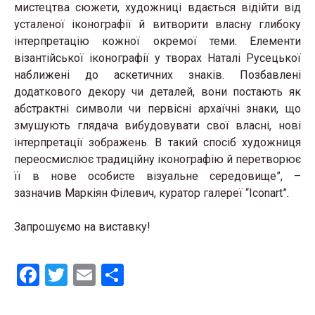
мистецтва сюжети, художниці вдається відійти від
усталеної іконографії й витворити власну глибоку
інтерпретацію кожної окремої теми. Елементи
візантійської іконографії у творах Наталі Русецької
наближені до аскетичних знаків. Позбавлені
додаткового декору чи деталей, вони постають як
абстрактні символи чи первісні архаїчні знаки, що
змушують глядача вибудовувати свої власні, нові
інтерпретації зображень. В такий спосіб художниця
переосмислює традиційну іконографію й перетворює
її в нове особисте візуальне середовище”, –
зазначив Маркіян Філевич, куратор галереї “Iconart”
.
Запрошуємо на виставку!
F
T
E
S
a
wi
m
h