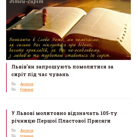
Львів’ян запрошують помолитися за
сиріт під час чувань
Анонси
Новини
У Львові молитовно відзначать 105-ту
річницю Першої Пластової Присяги
Анонси
Новини