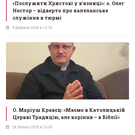
«Послужити Христові у вʼязниці»: о. Олег
Нестор – відверто про капеланське
служіння в тюрмі
5 Березня 2026 в 15:10
О. Маріуш Кравєц: «Маємо в Католицькій
Церкві Традицію, але коріння – в Біблії»
26 Лютого 2026 в 16:00