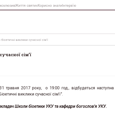
ксклюзив
Життя святих
Корисно знати
Інтерв’ю
 біоетичні виклики сучасної сім’ї
учасної сім’ї
31 травня 2017 року, о 19:00 год., відбудеться наступна 
оетичні виклики сучасної сім’ї”.
викладач Школи біоетики УКУ та кафедри богослов’я УКУ.