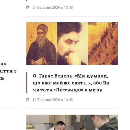
24 Березня 2026 в 13:08
тає
вітти з
О. Тарас Бецель: «Ми думали,
ль
що вже майже святі...», або Як
читати «Ліствицю» в миру
19 Березня 2026 в 16:48