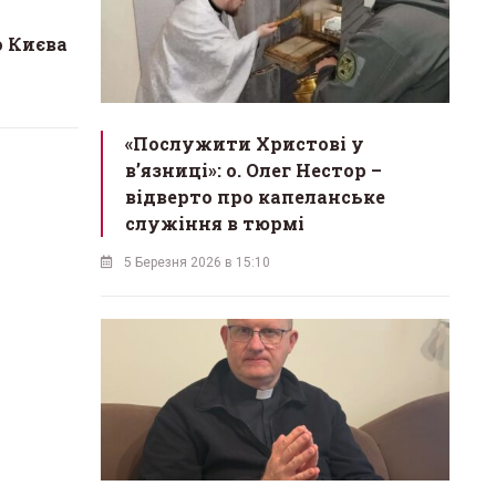
 Києва
«Послужити Христові у
вʼязниці»: о. Олег Нестор –
відверто про капеланське
служіння в тюрмі
5 Березня 2026 в 15:10