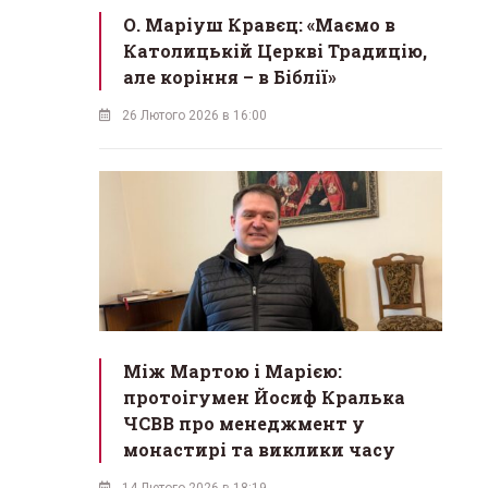
О. Маріуш Кравєц: «Маємо в
Католицькій Церкві Традицію,
але коріння – в Біблії»
26 Лютого 2026 в 16:00
Між Мартою і Марією:
протоігумен Йосиф Кралька
ЧСВВ про менеджмент у
монастирі та виклики часу
14 Лютого 2026 в 18:19