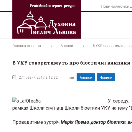
Перейти
Новини
Анонси
Е
до
вмісту
Головна сторінка
Анонси
В УКУ говоритимуть про
В УКУ говоритимуть про біоетичні виклики с
27 Травня 2017 в 12:32
Анонси
Новини
У середу, 
рамках Школи сім’ї від Школи біоетики УКУ на тему “Бі
Провадитиме зустріч
Марія Ярема, доктор біоетики, 