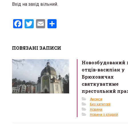
Вхід на захід вільний.
F
T
E
S
a
wi
m
h
ce
tt
ail
ar
ПОВЯЗАНІ ЗАПИСИ
b
er
e
o
Новозбудований 
o
отців-василіан у
k
Брюховичах
святкуватиме
престольний пра
Анонси
Без категорії
Новини
Новини з єпархій