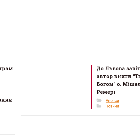
храм
До Львова заві
автор книги “Т
Богом” о. Міше
Ремері
зник
Анонси
Новини