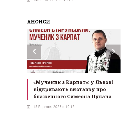
АНОНСИ
инах»:
«Мученик з Карпат»: у Львові
Л
 Львові
відкривають виставку про
мо
у
блаженного Симеона Лукача
на
18 Березня 2026 в 10:13
16 