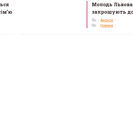
ться
Молодь Львова
сім’ю
запрошують до
Анонси
Новини