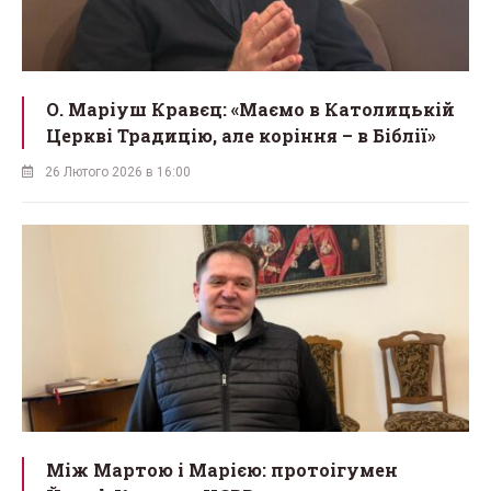
О. Маріуш Кравєц: «Маємо в Католицькій
Церкві Традицію, але коріння – в Біблії»
26 Лютого 2026 в 16:00
Між Мартою і Марією: протоігумен