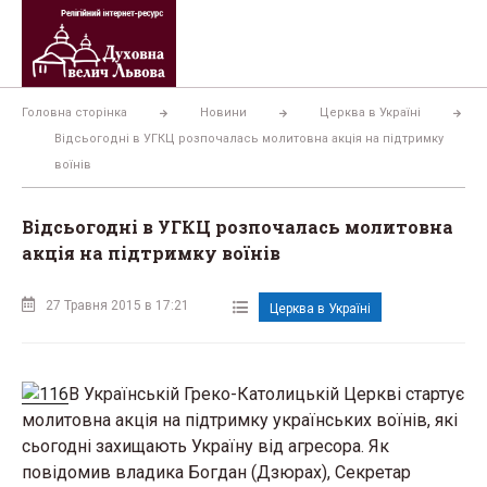
Перейти
до
вмісту
Головна сторінка
Новини
Церква в Україні
Відсьогодні в УГКЦ розпочалась молитовна акція на підтримку
воїнів
Відсьогодні в УГКЦ розпочалась молитовна
акція на підтримку воїнів
27 Травня 2015 в 17:21
Церква в Україні
В Українській Греко-Католицькій Церкві стартує
молитовна акція на підтримку українських воїнів, які
сьогодні захищають Україну від агресора. Як
повідомив владика Богдан (Дзюрах), Секретар