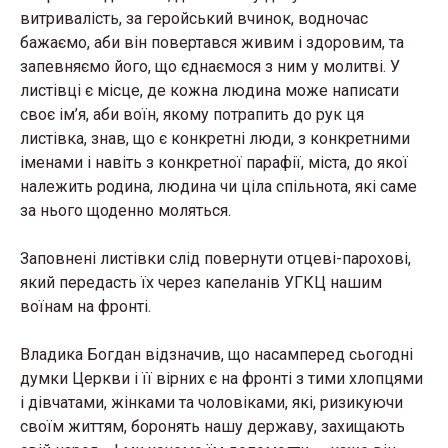
витривалість, за геройський вчинок, водночас
бажаємо, аби він повертався живим і здоровим, та
запевняємо його, що єднаємося з ним у молитві. У
листівці є місце, де кожна людина може написати
своє ім’я, аби воїн, якому потрапить до рук ця
листівка, знав, що є конкретні люди, з конкретними
іменами і навіть з конкретної парафії, міста, до якої
належить родина, людина чи ціла спільнота, які саме
за нього щоденно моляться.
Заповнені листівки слід повернути отцеві-парохові,
який передасть їх через капеланів УГКЦ нашим
воїнам на фронті.
Владика Богдан відзначив, що насамперед сьогодні
думки Церкви і її вірних є на фронті з тими хлопцями
і дівчатами, жінками та чоловіками, які, ризикуючи
своїм життям, боронять нашу державу, захищають