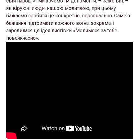
свій народ. «І ми хочемо їм допомогти, – каже він, –
як віруючі люди, нашою молитвою, при цьому
бажаємо зробити це конкретно, персонально. Саме з
бажання підтримати кожного воїна, зокрема, і
зародилася ця ідея листівки «Молимося за тебе
повсякчасно».