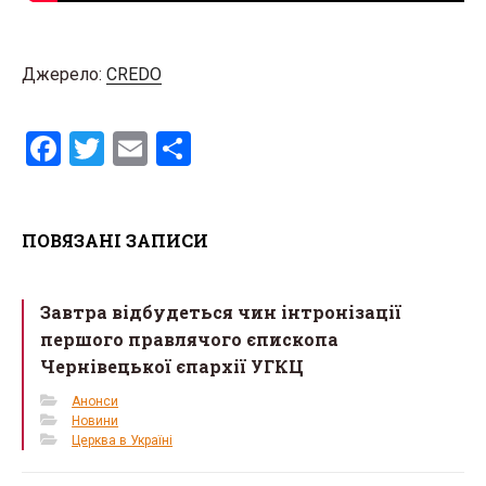
Джерело:
CREDO
F
T
E
S
a
wi
m
h
ce
tt
ail
ar
ПОВЯЗАНІ ЗАПИСИ
b
er
e
o
Завтра відбудеться чин інтронізації
o
першого правлячого єпископа
k
Чернівецької єпархії УГКЦ
Анонси
Новини
Церква в Україні