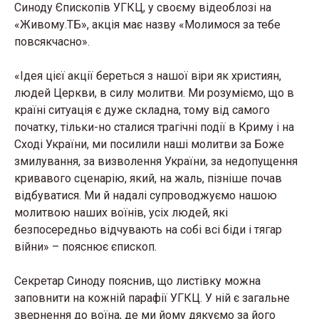
Синоду Єпископів УГКЦ, у своєму відеоблозі на
«Живому.ТБ», акція має назву «Молимося за тебе
повсякчасно».
«Ідея цієї акції береться з нашої віри як християн,
людей Церкви, в силу молитви. Ми розуміємо, що в
країні ситуація є дуже складна, тому від самого
початку, тільки-но сталися трагічні події в Криму і на
Сході України, ми посилили наші молитви за Боже
змилування, за визволення України, за недопущення
кривавого сценарію, який, на жаль, пізніше почав
відбуватися. Ми й надалі супроводжуємо нашою
молитвою наших воїнів, усіх людей, які
безпосередньо відчувають на собі всі біди і тягар
війни» – пояснює єпископ.
Секретар Синоду пояснив, що листівку можна
заповнити на кожній парафії УГКЦ. У ній є загальне
звернення до воїна, де ми йому дякуємо за його