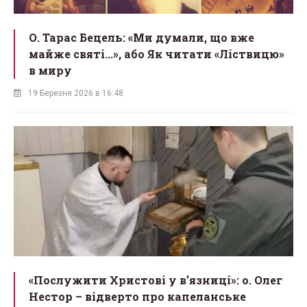
О. Тарас Бецель: «Ми думали, що вже
майже святі...», або Як читати «Ліствицю»
в миру
19 Березня 2026 в 16:48
«Послужити Христові у вʼязниці»: о. Олег
Нестор – відверто про капеланське