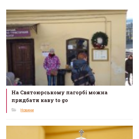
b
er
e
o
o
k
На Святоюрському пагорбі можна
придбати каву to go
Новини