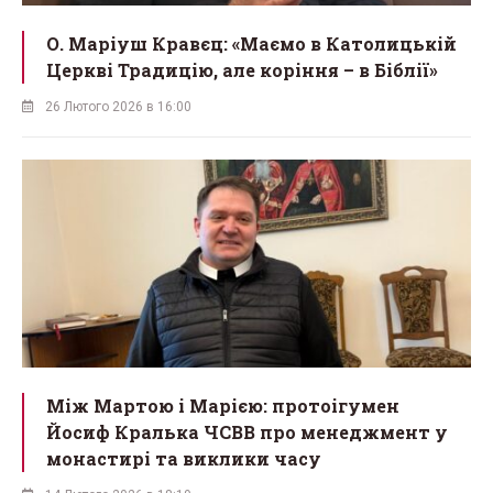
О. Маріуш Кравєц: «Маємо в Католицькій
Церкві Традицію, але коріння – в Біблії»
26 Лютого 2026 в 16:00
Між Мартою і Марією: протоігумен
Йосиф Кралька ЧСВВ про менеджмент у
монастирі та виклики часу