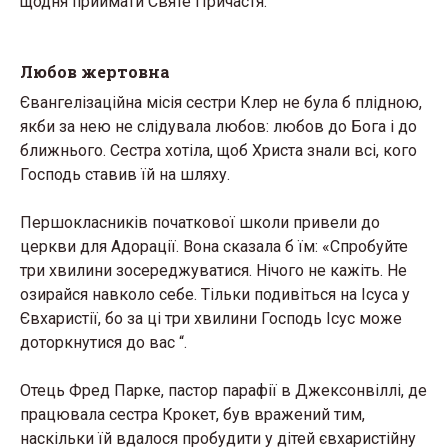
щодня приймати Святе Причастя.
Любов жертовна
Євангелізаційна місія сестри Клер не була б плідною,
якби за нею не слідувала любов: любов до Бога і до
ближнього. Сестра хотіла, щоб Христа знали всі, кого
Господь ставив їй на шляху.
Першокласників початкової школи привели до
церкви для Адорації. Вона сказала б їм: «Спробуйте
три хвилини зосереджуватися. Нічого не кажіть. Не
озирайся навколо себе. Тільки подивіться на Ісуса у
Євхаристії, бо за ці три хвилини Господь Ісус може
доторкнутися до вас “.
Отець Фред Парке, пастор парафії в Джексонвіллі, де
працювала сестра Крокет, був вражений тим,
наскільки їй вдалося пробудити у дітей євхаристійну