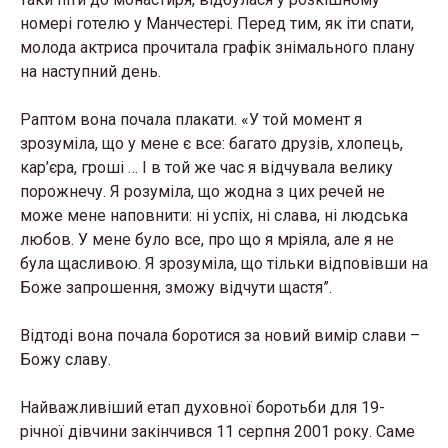
номері готелю у Манчестері. Перед тим, як іти спати,
молода актриса прочитала графік знімального плану
на наступний день.
Раптом вона почала плакати. «У той момент я
зрозуміла, що у мене є все: багато друзів, хлопець,
кар’єра, гроші … І в той же час я відчувала велику
порожнечу. Я розуміла, що жодна з цих речей не
може мене наповнити: ні успіх, ні слава, ні людська
любов. У мене було все, про що я мріяла, але я не
була щасливою. Я зрозуміла, що тільки відповівши на
Боже запрошення, зможу відчути щастя”.
Відтоді вона почала боротися за новий вимір слави –
Божу славу.
Найважливіший етап духовної боротьби для 19-
річної дівчини закінчився 11 серпня 2001 року. Саме