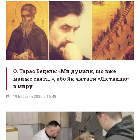
О. Тарас Бецель: «Ми думали, що вже
майже святі...», або Як читати «Ліствицю»
в миру
19 Березня 2026 в 16:48