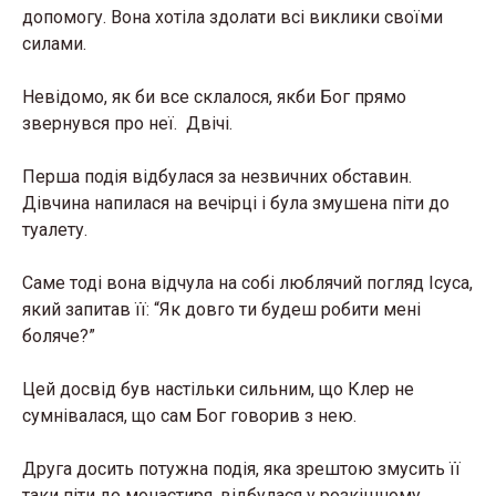
допомогу. Вона хотіла здолати всі виклики своїми
силами.
Невідомо, як би все склалося, якби Бог прямо
звернувся про неї. Двічі.
Перша подія відбулася за незвичних обставин.
Дівчина напилася на вечірці і була змушена піти до
туалету.
Саме тоді вона відчула на собі люблячий погляд Ісуса,
який запитав її: “Як довго ти будеш робити мені
боляче?”
Цей досвід був настільки сильним, що Клер не
сумнівалася, що сам Бог говорив з нею.
Друга досить потужна подія, яка зрештою змусить її
таки піти до монастиря, відбулася у розкішному