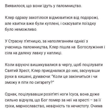
Виявилося, що вони їдуть у паломництво.
Клер одразу захотілося відмовитися від подорожі,
але квитки вже були куплені, і скасувати поїздку
було неможливо.
У Страсну п’ятницю, за наполяганням однієї з
учасниць паломництва, Клер пішла на Богослужіння і
сіла на далеку лавку у каплиці.
Коли віруючі вишикувалися в чергу, щоб поцілувати
Святий Хрест, Клер приєдналася до них, засунувши
руки в кишені, думаючи: “Коли це закінчиться і чи
зможу я піти по сигарету?”
Однак, поцілувавши розіп
’
яті ноги Ісуса, вона дуже
сильно відчула, що Бог помер за неї на хресті – за її
гріхи, марнославство, невірність та нечистоту. Очима