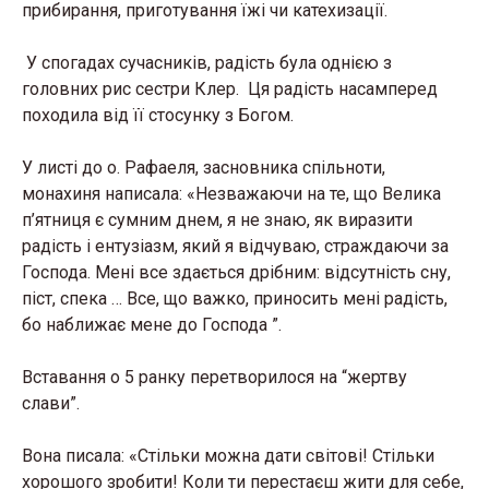
прибирання, приготування їжі чи катехизації.
У спогадах сучасників, радість була однією з
головних рис сестри Клер. Ця радість насамперед
походила від її стосунку з Богом.
У листі до о. Рафаеля, засновника спільноти,
монахиня написала: «Незважаючи на те, що Велика
п’ятниця є сумним днем, я не знаю, як виразити
радість і ентузіазм, який я відчуваю, страждаючи за
Господа. Мені все здається дрібним: відсутність сну,
піст, спека … Все, що важко, приносить мені радість,
бо наближає мене до Господа ”.
Вставання о 5 ранку перетворилося на “жертву
слави”.
Вона писала: «Стільки можна дати світові! Стільки
хорошого зробити! Коли ти перестаєш жити для себе,