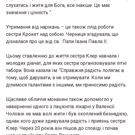
слухатись і жити для Бога, все інакше. Це має
значення і цінність “.
Утримання від нарікань – це також плід роботи
сестри Крокет над собою. Черниця згадувала, що
дізналася про це від св. Папи Івана Павла ІІ.
Цьому ставленню до життя сестра Клер навчала і
молодих дівчат, для яких сестри організовували літні
табори. Вона казала їм: “Справжня радість полягає в
тому, щоб дарувати, а не отримувати. Коли ми
ділимося талантами з іншими, ми приносимо радість.
Щасливе обличчя монахині також допомогло у
наверненні одного з пацієнтів лікарні у Валенсії.
Чоловік не мав волі жити і був охоплений безнадією,
однак кого дуже здивувала радість і приязнь сестри
Клер. Через 20 років він пішов до сповіді і почав