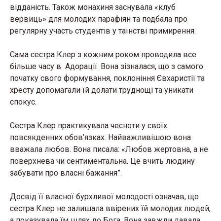
відданість. Також монахиня заснувала «клуб
вервиць» для молодих парафіян та подбала про
регулярну участь студентів у таїнстві примирення.
Сама сестра Клер з кожним роком проводила все
більше часу в Адорації. Вона зізналася, що з самого
початку свого формування, поклоніння Євхаристії та
хресту допомагали їй долати труднощі та уникати
спокус.
Сестра Клер практикувала чесноти у своїх
повсякденних обов’язках. Найважливішою вона
вважала любов. Вона писала: «Любов жертовна, а не
поверхнева чи сентиментальна. Це вчить людину
забувати про власні бажання”.
Досвід її власної бурхливої ​​молодості означав, що
сестра Клер не залишала ввірених їй молодих людей,
а показувала їм шлях до Бога. Вона завжди давала