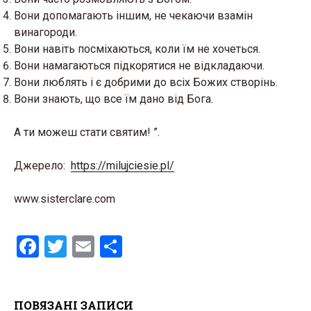
Вони допомагають іншим, не чекаючи взамін
винагороди.
Вони навіть посміхаються, коли їм не хочеться.
Вони намагаються підкорятися не відкладаючи.
Вони люблять і є добрими до всіх Божих створінь.
Вони знають, що все їм дано від Бога.
А ти можеш стати святим! ”.
Джерело:
https://milujciesie.pl/
www.sisterclare.com
F
T
E
S
a
wi
m
h
ce
tt
ail
ar
ПОВЯЗАНІ ЗАПИСИ