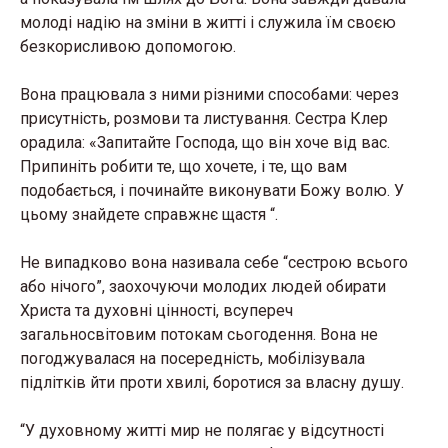
молоді надію на зміни в житті і служила їм своєю
безкорисливою допомогою.
Вона працювала з ними різними способами: через
присутність, розмови та листування. Сестра Клер
орадила: «Запитайте Господа, що він хоче від вас.
Припиніть робити те, що хочете, і те, що вам
подобається, і починайте виконувати Божу волю. У
цьому знайдете справжнє щастя “.
Не випадково вона називала себе “сестрою всього
або нічого”, заохочуючи молодих людей обирати
Христа та духовні цінності, всупереч
загальносвітовим потокам сьогодення. Вона не
погоджувалася на посередність, мобілізувала
підлітків йти проти хвилі, боротися за власну душу.
“У духовному житті мир не полягає у відсутності