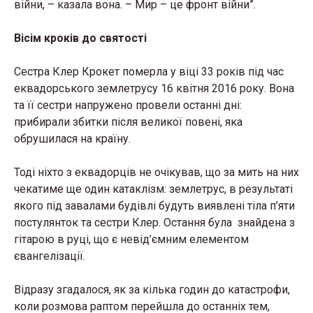
війни, – казала вона. – Мир – це фронт війни”.
Вісім кроків до святості
Сестра Клер Крокет померла у віці 33 років під час
еквадорського землетрусу 16 квітня 2016 року. Вона
та її сестри напружено провели останні дні:
прибирали збитки після великої повені, яка
обрушилася на країну.
Тоді ніхто з еквадорців не очікував, що за мить на них
чекатиме ще один катаклізм: землетрус, в результаті
якого під завалами будівлі будуть виявлені тіла п’яти
постулянток та сестри Клер. Остання була знайдена з
гітарою в руці, що є невід’ємним елементом
євангелізації.
Відразу згадалося, як за кілька годин до катастрофи,
коли розмова раптом перейшла до останніх тем,