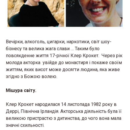
Вечірки, алкоголь, цигарки, наркотики, світ шоу-
бізнесу та велика жага слави … Таким було
повсякденне життя 17-річної Клер Крокет. Через рік
молода акторка увійде до монастиря і покаже своїм
життям, яких висот може досягти людина, яка живе
згідно з Божою волею.
Мішура світу.
Клер Крокет народилася 14 листопада 1982 року в
Деррі, Північна Ірландія. Акторська діяльність була її
великою пристрастю з дитинства, до чого вона мала
значні схильності.