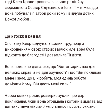
тоді Клер Крокет розпочала свою релігійну
формацію в Сестер Служниць в Іспанії – в місці,де
вона побувала півтори роки тому і відчула дотик
Божої любові.
Дар покликання
Спочатку Клер відчувала великі труднощі з
викоріненням своїх старих звичок, але вона була
відкрита до благодаті і дозволила їй діяти.
Вона повільно дізналася, що “Бог створив нас для
великих справ, а не для зручності” і що “Він покликав
мене і знає, що Він робить. Моя єдина робота –
довіряти Йому. Він дасть мені сили “.
Через кілька років, розмірковуючи про дар
покликання, який вона отримала і котрий вимагав від
неї залишити рідних, батьківщину і кинути кар’єру,