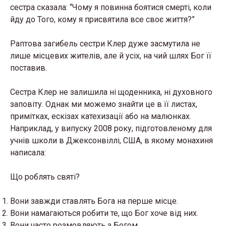
сестра сказала: “Чому я повинна боятися смерті, коли
йду до Того, кому я присвятила все своє життя?”
Раптова загибель сестри Клер дуже засмутила не
лише місцевих жителів, але й усіх, на чий шлях Бог її
поставив.
Сестра Клер не залишила ні щоденника, ні духовного
заповіту. Однак ми можемо знайти це в її листах,
примітках, ескізах катехизації або на малюнках.
Наприклад, у випуску 2008 року, підготовленому для
учнів школи в Джексонвіллі, США, в якому монахиня
написала:
Що роблять святі?
Вони завжди ставлять Бога на перше місце.
Вони намагаються робити те, що Бог хоче від них.
Вони часто розмовляють з Богом.