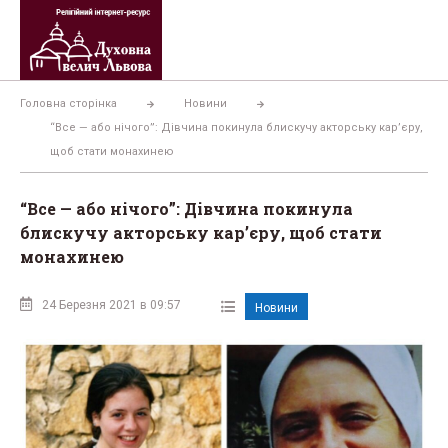
Перейти
до
вмісту
Головна сторінка
Новини
“Все — або нічого”: Дівчина покинула блискучу акторську кар’єру,
щоб стати монахинею
“Все — або нічого”: Дівчина покинула
блискучу акторську кар’єру, щоб стати
монахинею
24 Березня 2021 в 09:57
Новини