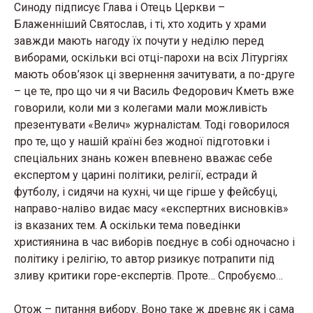
Синоду підписує Глава і Отець Церкви –
Блаженніший Святослав, і ті, хто ходить у храми
завжди мають нагоду їх почути у неділю перед
виборами, оскільки всі отці-парохи на всіх Літургіях
мають обов’язок ці звернення зачитувати, а по-друге
– це те, про що чи я чи Василь Федорович Кметь вже
говорили, коли ми з колегами мали можливість
презентувати «Велич» журналістам. Тоді говорилося
про те, що у нашій країні без жодної підготовки і
спеціальних знань кожен впевнено вважає себе
експертом у царині політики, релігії, естради й
футболу, і сидячи на кухні, чи ще гірше у фейсбуці,
направо-наліво видає масу «експертних висновків»
із вказаних тем. А оскільки тема поведінки
християнина в час виборів поєднує в собі одночасно і
політику і релігію, то автор ризикує потрапити під
зливу критики горе-експертів. Проте… Спробуємо…
Отож – питання вибору. Воно таке ж древнє як і сама