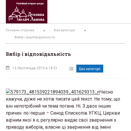
Перейти
до
вмісту
Головна сторінка
Без категорії
Вибір і відповідальність
Вибір і відповідальність
13 Листопада 2015 в 18:51
Без категорії
Чесно
кажучи, дуже не хотів писати цей текст. Не тому, що
він непотрібний чи тема погана. Ні. З двох інших
причин: по-перше – Синод Єпископів УГКЦ, Церкви
вірним якої я є, регулярно видає свої звернення з
приводу виборів, власне ці звернення від імені