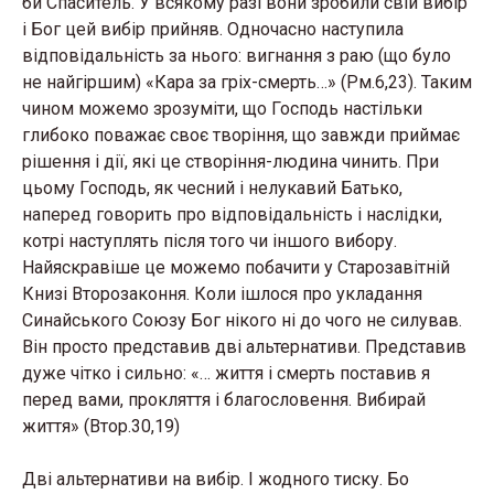
би Спаситель. У всякому разі вони зробили свій вибір
і Бог цей вибір прийняв. Одночасно наступила
відповідальність за нього: вигнання з раю (що було
не найгіршим) «Кара за гріх-смерть…» (Рм.6,23). Таким
чином можемо зрозуміти, що Господь настільки
глибоко поважає своє творіння, що завжди приймає
рішення і дії, які це створіння-людина чинить. При
цьому Господь, як чесний і нелукавий Батько,
наперед говорить про відповідальність і наслідки,
котрі наступлять після того чи іншого вибору.
Найяскравіше це можемо побачити у Старозавітній
Книзі Второзаконня. Коли ішлося про укладання
Синайського Союзу Бог нікого ні до чого не силував.
Він просто представив дві альтернативи. Представив
дуже чітко і сильно: «… життя і смерть поставив я
перед вами, прокляття і благословення. Вибирай
життя» (Втор.30,19)
Дві альтернативи на вибір. І жодного тиску. Бо