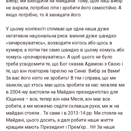
вибір, ми виходили на Майдани. Тому, щоб наш вибір
не вкрали, потрібно піти і зробити його самостійно. А
якщо потрібно, то й захищати його.
У цьому контексті спливає ще одна наша дуже
негативна національна риса: вміння дуже швидко
«зачаровуватись», возводити когось або щось в
кумири, а потім так само швидко в цьому комусь або
чомусь «розчаровуватись». А щоб цього не було
треба усвідомити те, що Бог сказав Адамові з Євою і
те, що він повторив Ізраїлю на Синаї: Вибір за Вами!
За вас його ніхто не зробить! В тім і справа, що ми
звикли, що хтось має щось зробити за нас: мовляв ми
в 2004-му вистояли на Майдані президентство для
Ющенка – все, тепер він нам Месія, він має все
робити, а ми можемо сидіти склавши руки, ми ж на
майдані стояли… Те саме і в 2013-14 рр. Ми стояли на
Майдані, цього досить, а далі робити наше життя
кращим мають Президент і Прем’єр… Ні! За наше