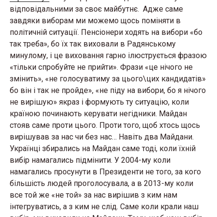
відповідальними за своє майбутнє. Адже саме
завдяки виборам ми можемо щось поміняти в
політичній ситуації. Пенсіонери ходять на вибори «бо
так треба», бо їх так виховали в Радянському
минулому, і це виховання гарно ілюструється фразою
«тільки спробуйте не прийти». Фрази «це нічого не
змінить», «не голосуватиму за цього\цих кандидатів»
бо він і так не пройде», «не піду на вибори, бо я нічого
не вирішую» якраз і формують ту ситуацію, коли
країною починають керувати негідники. Майдан
стояв саме проти цього. Проти того, щоб хтось щось
вирішував за нас чи без нас… Навіть два Майдани.
Українці збирались на Майдан саме тоді, коли їхній
вибір намагались підмінити. У 2004-му коли
намагались просунути в Президенти не того, за кого
більшість людей проголосувала, а в 2013-му коли
все той же «не той» за нас вирішив з ким нам
інтегруватись, а з ким не слід. Саме коли крали наш