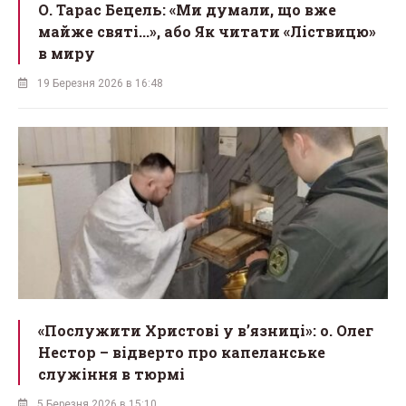
О. Тарас Бецель: «Ми думали, що вже
майже святі...», або Як читати «Ліствицю»
в миру
19 Березня 2026 в 16:48
«Послужити Христові у вʼязниці»: о. Олег
Нестор – відверто про капеланське
служіння в тюрмі
5 Березня 2026 в 15:10