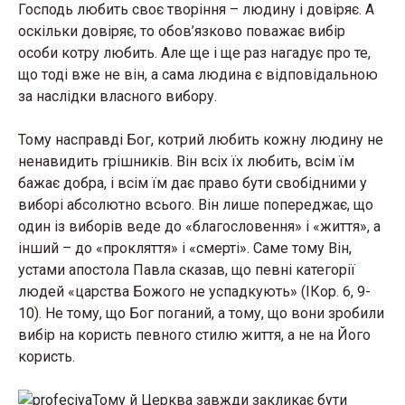
Господь любить своє творіння – людину і довіряє. А
оскільки довіряє, то обов’язково поважає вибір
особи котру любить. Але ще і ще раз нагадує про те,
що тоді вже не він, а сама людина є відповідальною
за наслідки власного вибору.
Тому насправді Бог, котрий любить кожну людину не
ненавидить грішників. Він всіх їх любить, всім їм
бажає добра, і всім їм дає право бути свобідними у
виборі абсолютно всього. Він лише попереджає, що
один із виборів веде до «благословення» і «життя», а
інший – до «прокляття» і «смерті». Саме тому Він,
устами апостола Павла сказав, що певні категорії
людей «царства Божого не успадкують» (IКор. 6, 9-
10). Не тому, що Бог поганий, а тому, що вони зробили
вибір на користь певного стилю життя, а не на Його
користь.
Тому й Церква завжди закликає бути