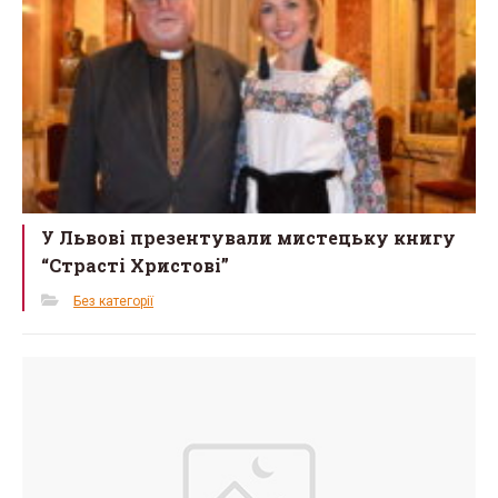
k
У Львові презентували мистецьку книгу
“Страсті Христові”
Без категорії