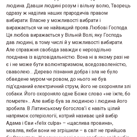
людина. Давши людині розум і вільну волю, Творець
одразу ж наділив наших прародичів правом
вибирати. Власне у можливості вибрати і
виражається чи не найвищий прояв Любові Господа.
Ця любов виражається у Вільній Волі, яку Господь
дав людині, в тому числі й у можливості вибирати.
Але справжня свобода завжди є нероздільно
поєднана із відповідальністю. Вона ні в якому разі не
є і не може бути волюнтаризмом, вседозволеністю,
сваволею… Дерево пізнання добра і зла не було
обведене муром чи ровом, до нього не був
під’єднаний електричний струм, його не охороняли злі
собаки. Його охороняло одне Боже слово «не їжте, бо
помрете»… Але вибір був за людиною і людина його
зробила. В Латинському богослов’ї є навіть цілий
напрямок сотеріології, котрий називає цей вибір
Адама і Єви «felix culpa» – «щаслива провина»,
мовляв, якби вони не згрішили – в світ не прийшов