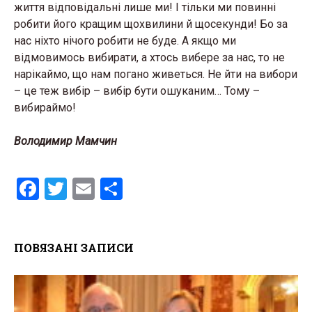
життя відповідальні лише ми! І тільки ми повинні
робити його кращим щохвилини й щосекунди! Бо за
нас ніхто нічого робити не буде. А якщо ми
відмовимось вибирати, а хтось вибере за нас, то не
нарікаймо, що нам погано живеться. Не йти на вибори
– це теж вибір – вибір бути ошуканим… Тому –
вибираймо!
Володимир Мамчин
F
T
E
S
a
wi
m
h
ce
tt
ail
ar
ПОВЯЗАНІ ЗАПИСИ
b
er
e
o
o