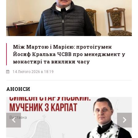
Між Мартою і Марією: протоігумен
Йосиф Кралька ЧСВВ про менеджмент у
монастирі та виклики часу
14 Лютого 2026 в 18:19
АНОНСИ