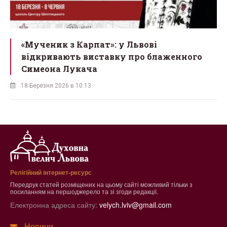
ї
«Мученик з Карпат»: у Львові
відкривають виставку про блаженного
Симеона Лукача
18 Березня 2026 в 10:13
Релігійний інтернет-ресурс
Передрук статей розміщених на цьому сайті можливий тільки з
посиланням на першоджерело та зі згоди редакції.
Електронна адреса сайту:
velych.lviv@gmail.com
Новини