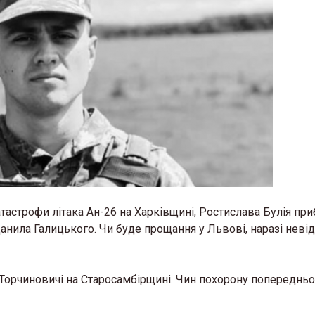
катастрофи літака Ан-26 на Харківщині, Ростислава Булія пр
анила Галицького. Чи буде прощання у Львові, наразі неві
і Торчиновичі на Старосамбірщині. Чин похорону попередньо