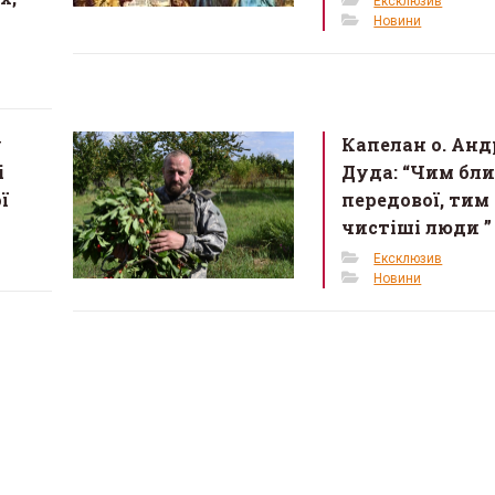
Ексклюзив
Новини
у
Капелан о. Анд
і
Дуда: “Чим бл
ї
передової, тим 
чистіші люди ”
Ексклюзив
Новини