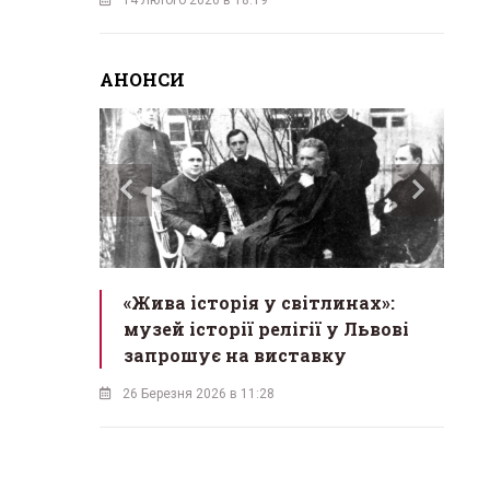
АНОНСИ
ас
«Жива історія у світлинах»:
«М
екрет
музей історії релігії у Львові
в
одійна
запрошує на виставку
б
26 Березня 2026 в 11:28
18 