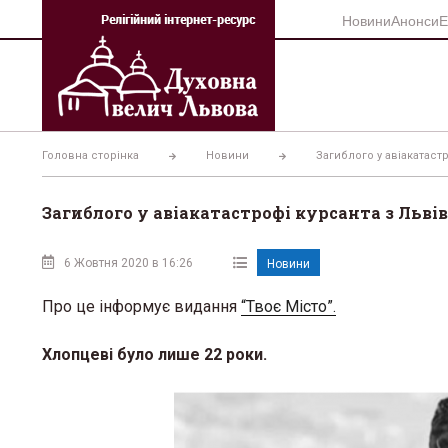
Перейти
Новини
Анонси
Е
до
вмісту
Головна сторінка
Новини
Загиблого у авіакатаст
Загиблого у авіакатастрофі курсанта з Льв
6 Жовтня 2020 в 16:26
Новини
Про це інформує видання
“Твоє Місто”.
Хлопцеві було лише 22 роки.