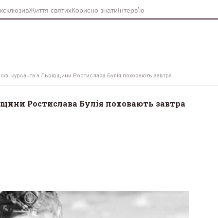
ксклюзив
Життя святих
Корисно знати
Інтерв’ю
рофі курсанта з Львівщини Ростислава Булія поховають завтра
івщини Ростислава Булія поховають завтра