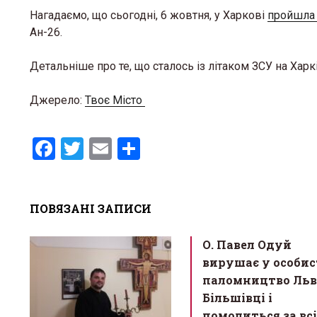
Нагадаємо, що сьогодні, 6 жовтня, у Харкові
пройшл
Ан-26.
Детальніше про те, що сталось із літаком ЗСУ на Харк
Джерело:
Твоє Місто
F
T
E
S
a
wi
m
h
ce
tt
ail
ar
ПОВЯЗАНІ ЗАПИСИ
b
er
e
o
О. Павел Одуй
o
вирушає у особис
k
паломництво Льв
Більшівці і
помолиться за всі