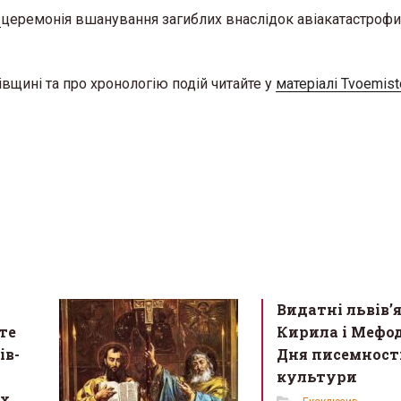
а
церемонія вшанування загиблих внаслідок авіакатастрофи
івщині та про хронологію подій читайте у
матеріалі Tvoemisto
Видатні львів’
те
Кирила і Мефод
ів-
Дня писемності
культури
х,