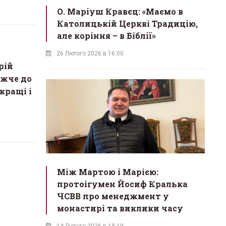
О. Маріуш Кравєц: «Маємо в
Католицькій Церкві Традицію,
але коріння – в Біблії»
26 Лютого 2026 в 16:00
рій
ижче до
кращі і
Між Мартою і Марією:
протоігумен Йосиф Кралька
ЧСВВ про менеджмент у
монастирі та виклики часу
14 Лютого 2026 в 18:19