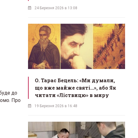
24 Березня 2026 в 13:08
О. Тарас Бецель: «Ми думали,
що вже майже святі...», або Як
ибуде до
читати «Ліствицю» в миру
домо. Про
19 Березня 2026 в 16:48