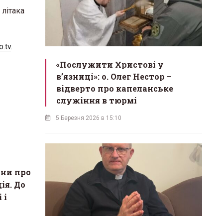
 літака
.tv
.
«Послужити Христові у
вʼязниці»: о. Олег Нестор –
відверто про капеланське
служіння в тюрмі
5 Березня 2026 в 15:10
яни про
ія. До
 і