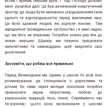
встав і зробив перший крок, і тоді Господь допоміг
мені рухатися далі. Це був величезний енергетичний
простір, де люди були наповнені усвідомленням сили
єдності та відповідальністю перед викликами часу.
Це було єднання людей, які відчули поклик. Там
зародилося громадянське суспільство і я маю надію,
що ми його не втратимо. Потрібно кожен раз йти до
нових вершин. Щоразу ми повинні працювати
наполегливо та самовіддано, щоб закріпити свої
досягнення.
Зрозуміти, що робиш все правильно
Перед Великоднем ми їздимо у школи по всій лінії
розмежування, де спілкуємося з дорослими та
дітьми, бо саме через молоде покоління потрібно
привносити зерна патріотизму, любові до
українських традицій, пісні, поезії.. Сприймають нас
по-різному,- цього року організували у школах