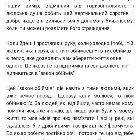
інший вимір, відмінний від горизонтального, і
людська душа робить цей вертикальний спротив. І
добре якщо він виливається у допомогу ближньому,
коли ти можеш розділити його страждання.
Коли йдеш і простягаєш руку, коли холодно і тобі, і тій
людині, яка поруч, але ти її обіймаєш –і в тих обіймах
є тепло, яке дозволить вам зберегти життя одне
одного. Це якраз і є та підтримка та солідарність, які
виливаться в ‘’закон обіймів’’.
Цей “закон обіймів” діє навіть з тими людьми, яких
вже немає поряд. Щоразу коли молюся, то ніби
обіймаю їх. За людей, які відійшли, часто немає кому
помолитися, але я знаю, що якщо вони були у моєму
житті, то моя місія про них пам’ятати. І всі ці речі, які
здавалося б є дрібницями, насправді нас формують.
Бо якщо робити постійно хоч і потрохи те, що від тебе