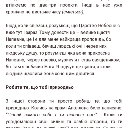
втілюємо по два-три проекти. Іноді в нас уже
хронічно не вистачає часу
(сміється)
.
Іноді, коли співаєш, розумієш, що Царство Небесне є
вже тут і зараз. Тому донести це – велике щастя.
Напевне, це і є для мене найкраща проповідь, бо
коли ти співаєш, бачиш людські очі і через них
людську душу, то розумієш, яка вона прекрасна.
Напевно, через поезію, музику я і став священиком,
бо там я побачив Бога. Я відчув це щастя, а коли
людина щаслива вона хоче цим ділитися.
Робити те, що тобі природньо
З іншої сторони ти просто робиш те, що тобі
природньо. Колись на храмі Аполлона було написано:
“Пізнай самого себе і ти пізнаєш світ”
. Коли ти
усвідомлюєш свої сильні та слабкі сторони, то ти