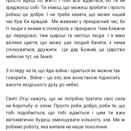
просто йдеш по житті і тобі все вдається, бо ти не
зраджуєш собі. Ти знаєш, що можеш зробити і просто
робиш це добре. І не треба казати, що може інший
час був би кращий. Ми живемо у прекрасний час, бо
ті люди з якими я спілкуюся, є прекрасні. Чим ближче
до передової, тим щиріші та чистіші люди. І я маю
велике щастя, що можу цих людей бачити, з ними
спілкуватися, дружити. Це дар Божий, це Царство
небесне тут, на Землі.
З огляду на те, що йде війна і здається як можна так
говорити… Війна – це зло, але вона також підносить
висоти людського духу до небес.
Святі Отці кажуть, що не потрібно тратити свої сили
на боротьбу зі злом. Просто роби добро, роби те, що
тобі подобається, що тобі вдається і цим ти вже
автоматично будеш зменшувати кількість зла. Ми ж
робимо роботу, яка випала на наше покоління.