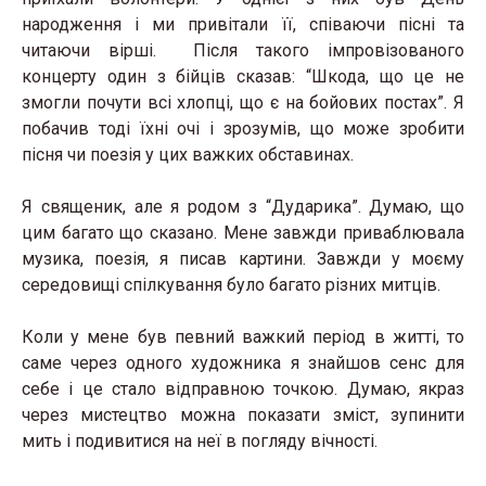
народження і ми привітали її, співаючи пісні та
читаючи вірші. Після такого імпровізованого
концерту один з бійців сказав: “Шкода, що це не
змогли почути всі хлопці, що є на бойових постах”. Я
побачив тоді їхні очі і зрозумів, що може зробити
пісня чи поезія у цих важких обставинах.
Я священик, але я родом з “Дударика”. Думаю, що
цим багато що сказано. Мене завжди приваблювала
музика, поезія, я писав картини. Завжди у моєму
середовищі спілкування було багато різних митців.
Коли у мене був певний важкий період в житті, то
саме через одного художника я знайшов сенс для
себе і це стало відправною точкою. Думаю, якраз
через мистецтво можна показати зміст, зупинити
мить і подивитися на неї в погляду вічності.