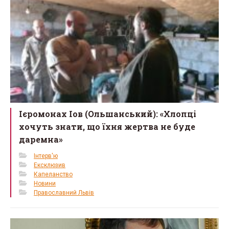
Ієромонах Іов (Ольшанський): «Хлопці
хочуть знати, що їхня жертва не буде
даремна»
Інтерв'ю
Ексклюзив
Капеланство
Новини
Православний Львів