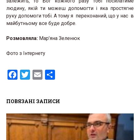
залежить, то Бог кожного разу тобі посилатиме
людину, якій ти можеш допомогти і яка простягне
руку допомоги тобі. А тому я переконаний, що у нас в
майбутньому все буде добре.
Розмовляла:
Мар’яна Зеленюк
Фото з Інтернету
F
T
E
S
a
wi
m
h
ce
tt
ail
ar
ПОВЯЗАНІ ЗАПИСИ
b
er
e
o
o
k