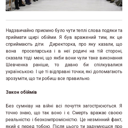
Надзвичайно приємно було чути теплі слова подяки та
приймати щирі обійми. Я був вражений тим, як це
сприймають діти. Директорка, про яку казали, що
вона просепарська і в неї родичі на тій стороні,
сказала тоді мені, що якби вони чули таке виконання
Шевченка раніше, то давно би спілкувалися
українською. І це ті відправні точки, які допомагають
зрозуміти, що ти робиш все правильно.
Закон обіймів
Без сумніву на війні всі почуття загострюються. Я
точно знаю, що так воно і є. Смерть вражає своєю
реальністю і безкомпромісністю. Це незмінний факт,
який є перед тобою. Після цього ти задумуєшся про