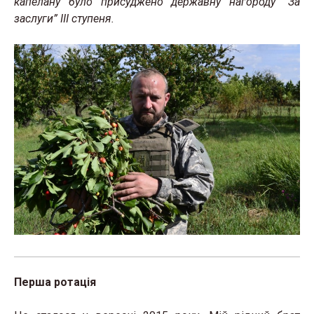
капелану було присуджено державну нагороду “За
заслуги” ІІІ ступеня.
Перша ротація