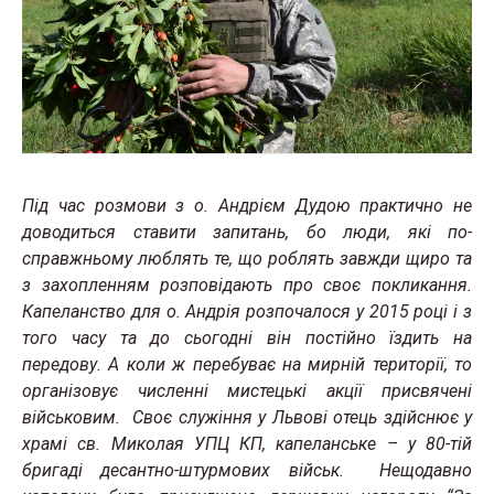
Під час розмови з о. Андрієм Дудою практично не
доводиться ставити запитань, бо люди, які по-
справжньому люблять те, що роблять завжди щиро та
з захопленням розповідають про своє покликання.
Капеланство для о. Андрія розпочалося у 2015 році і з
того часу та до сьогодні він постійно їздить на
передову. А коли ж перебуває на мирній території, то
організовує численні мистецькі акції присвячені
військовим. Своє служіння у Львові отець здійснює у
храмі св. Миколая УПЦ КП, капеланське – у 80-тій
бригаді десантно-штурмових військ. Нещодавно