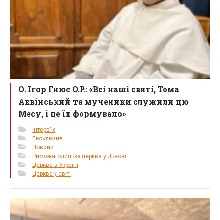
О. Ігор Гнюс O.P.: «Всі наші святі, Тома
Аквінський та мученики служили цю
Месу, і це їх формувало»
Інтерв'ю
Ексклюзив
Новини
Римо-католицька церква у Львові
Церква в Україні
Церква у світі