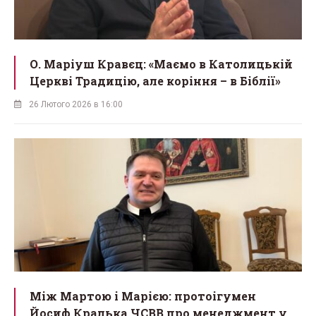
О. Маріуш Кравєц: «Маємо в Католицькій
Церкві Традицію, але коріння – в Біблії»
26 Лютого 2026 в 16:00
Між Мартою і Марією: протоігумен
Йосиф Кралька ЧСВВ про менеджмент у