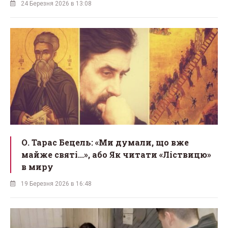
24 Березня 2026 в 13:08
О. Тарас Бецель: «Ми думали, що вже
майже святі...», або Як читати «Ліствицю»
в миру
19 Березня 2026 в 16:48