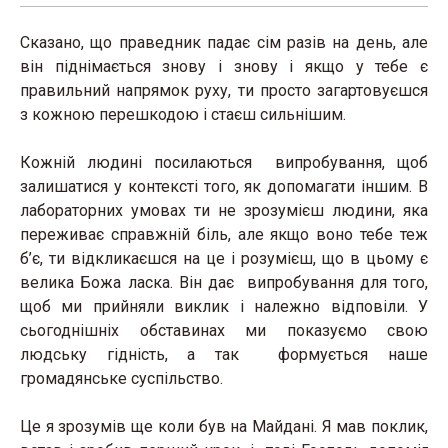
Сказано, що праведник падає сім разів на день, але
він піднімається знову і знову і якщо у тебе є
правильний напрямок руху, ти просто загартовуєшся
з кожною перешкодою і стаєш сильнішим.
Кожній людині посилаються випробування, щоб
залишатися у контексті того, як допомагати іншим. В
лабораторних умовах ти не зрозумієш людини, яка
переживає справжній біль, але якщо воно тебе теж
б’є, ти відкликаєшся на це і розумієш, що в цьому є
велика Божа ласка. Він дає випробування для того,
щоб ми прийняли виклик і належно відповіли. У
сьогоднішніх обставинах ми показуємо свою
людську гідність, а так формується наше
громадянське суспільство.
Це я зрозумів ще коли був на Майдані. Я мав поклик,