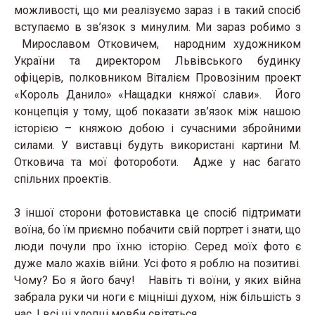
можливості, що ми реалізуємо зараз і в такий спосіб
вступаємо в зв’язок з минулим. Ми зараз робимо з
Мирославом Отковичем,
народним художником
України та директором Львівського будинку
офіцерів, полковником Віталієм Провозіним проект
«Король Данило» «Нащадки княжої слави». Його
концепція у тому, щоб показати зв’язок між нашою
історією – княжою добою і сучасними збройними
силами. У виставці будуть використані картини М.
Отковича та мої фотороботи. Адже у нас багато
спільних проектів.
З іншої сторони фотовиставка це спосіб підтримати
воїна, бо їм приємно побачити свій портрет і знати, що
люди почули про їхню історію. Серед моїх фото є
дуже мало жахів війни. Усі фото я роблю на позитиві.
Чому? Бо я його бачу! Навіть ті воїни, у яких війна
забрала руки чи ноги є міцніші духом, ніж більшість з
нас. І всі ці хлопці мовби світяться.