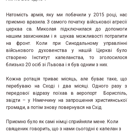
Натомість армія, яку ми побачили у 2015 році, нас
приємно вразила. З самого початку військової агресії
церква св. Миколая підключилася до допомоги
нашим захисникам і я шукав можливості потрапити
на фронт. Коли при Синодальному управлінні
військового духовенства у нашій Церкві було
створено Інститут капеланства, то зголосилося
близько 20 осіб зі Львова і я був одним з них.
Кожна ротація триває місяць, але буває таке, що
перебуваю на Сході і два місяці. Одного разу з
передової відразу поїхав в аеропорт Бориспіль,
звідти – у Німеччину на запрошення християнської
громади, а потім знову повернувся на Схід.
Приємно було як самі німці сприйняли мене. Коли
священик говорить, що з нами сьогодні є капелан з