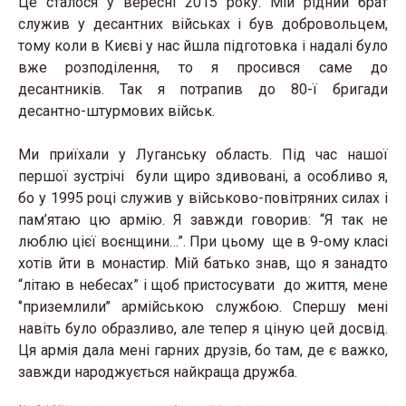
Це сталося у вересні 2015 року. Мій рідний брат
служив у десантних військах і був добровольцем,
тому коли в Києві у нас йшла підготовка і надалі було
вже розподілення, то я просився саме до
десантників. Так я потрапив до 80-ї бригади
десантно-штурмових військ.
Ми приїхали у Луганську область. Під час нашої
першої зустрічі були щиро здивовані, а особливо я,
бо у 1995 році служив у військово-повітряних силах і
пам’ятаю цю армію. Я завжди говорив: “Я так не
люблю цієї воєнщини…”. При цьому ще в 9-ому класі
хотів йти в монастир. Мій батько знав, що я занадто
“літаю в небесах” і щоб пристосувати до життя, мене
‘’приземлили’’ армійською службою. Спершу мені
навіть було образливо, але тепер я ціную цей досвід.
Ця армія дала мені гарних друзів, бо там, де є важко
,
завжди народжується найкраща дружба.