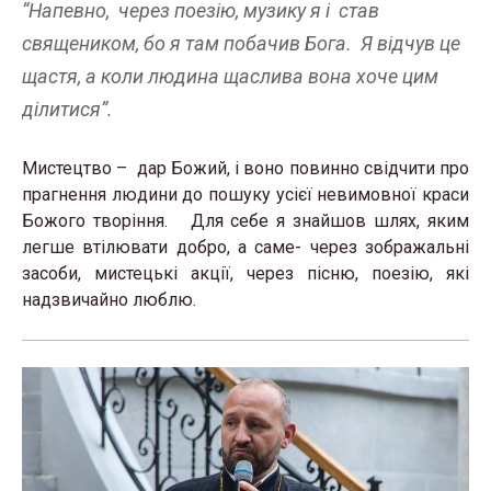
“Напевно, через поезію, музику я і став
священиком, бо я там побачив Бога. Я відчув це
щастя, а коли людина щаслива вона хоче цим
ділитися”.
Мистецтво – дар Божий, і воно повинно свідчити про
прагнення людини до пошуку усієї невимовної краси
Божого творіння. Для себе я знайшов шлях, яким
легше втілювати добро, а саме- через зображальні
засоби, мистецькі акції, через пісню, поезію, які
надзвичайно люблю.