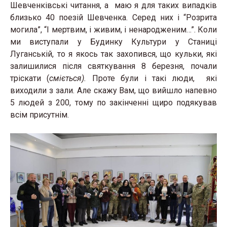
Шевченківські читання, а маю я для таких випадків
близько 40 поезій Шевченка. Серед них і “Розрита
могила”, “І мертвим, і живим, і ненародженим…”. Коли
ми виступали у Будинку Культури у Станиці
Луганській, то я якось так захопився, що кульки, які
залишилися після святкування 8 березня, почали
тріскати (
сміється).
Проте були і такі люди, які
виходили з зали. Але скажу Вам, що вийшло напевно
5 людей з 200, тому по закінченні щиро подякував
всім присутнім.