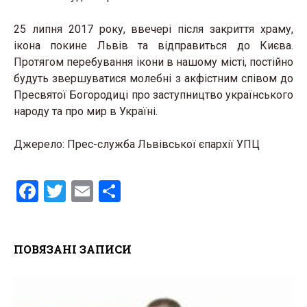
25 липня 2017 року, ввечері після закриття храму,
ікона покине Львів та відправиться до Києва.
Протягом перебування ікони в нашому місті, постійно
будуть звершуватися молебні з акфістним співом до
Пресвятої Богородиці про заступництво українського
народу та про мир в Україні.
Джерело: Прес-служба Львівської єпархії УПЦ
F
T
E
S
a
wi
m
h
ce
tt
ail
ar
ПОВЯЗАНІ ЗАПИСИ
b
er
e
o
o