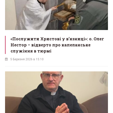
«Послужити Христові у вʼязниці»: о. Олег
Нестор – відверто про капеланське
служіння в тюрмі
5 Березня 2026 в 15:10