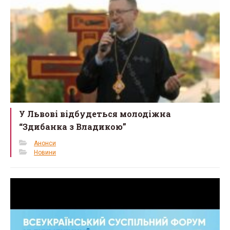
k
У Львові відбудеться молодіжна
“Здибанка з Владикою”
Анонси
Новини