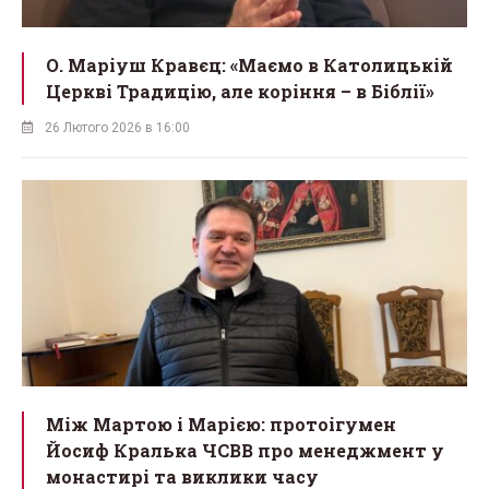
О. Маріуш Кравєц: «Маємо в Католицькій
Церкві Традицію, але коріння – в Біблії»
26 Лютого 2026 в 16:00
Між Мартою і Марією: протоігумен
Йосиф Кралька ЧСВВ про менеджмент у
монастирі та виклики часу