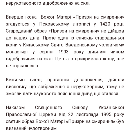
нерукотворного відображення на склі.
Вперше ікона Божої Матері «Призри на смирення»
згадується у Псковському літописі у 1420 році.
Стародавній образ «Призри на смирення» не дійшов
до наших днів. Проте один із списків стародавньої
ікони у Київському Свято-Введенському чоловічому
монастирі у серпні 1993 року дивним чином
відобразився на склі. Це скло прикривало ікону, але
не торкалося її.
Київські вчені, провівши дослідження, дійшли
висновку, що зображення є неруковорним, тому не
змогли дати наукового пояснення диву, що сталося.
Наказом Священного Синоду Української
Православної Церкви від 22 листопада 1995 року
святий образ Божої Матері «Призри на смирення» був
визнаний чудотворним.