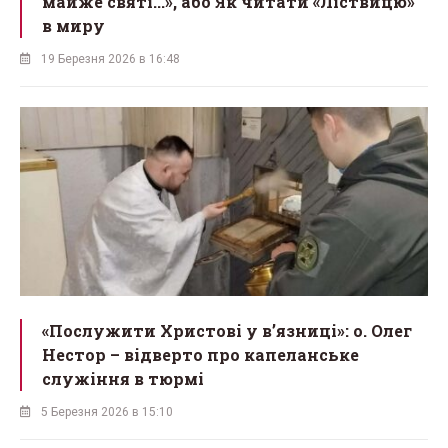
майже святі...», або Як читати «Ліствицю»
в миру
19 Березня 2026 в 16:48
«Послужити Христові у вʼязниці»: о. Олег
Нестор – відверто про капеланське
служіння в тюрмі
5 Березня 2026 в 15:10