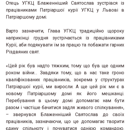
Отець УГКЦ Блаженніший Святослав зустрівся із
працівниками Патріаршої курії УГКЦ у Львові в
Патріаршому домі.
Варто зазначити, Глава УГКЦ традиційно щороку
наприкінці грудня зустрічається із працівниками
Курії, аби подякувати їм за працю та побажати гарних
Різдвяних свят.
«Цей рік був надто тяжким, тому що був ще одним
роком війни… Завдяки тому, що в нас таке гроно
кваліфікованих працівників, зокрема у структурах
Патріаршої курії, ми виросли. А ще цей рік ми є в
новому Патріаршому домі як його мешканці.
Перебування в цьому домі допомагає нам бути
разом і частіше бачитися задля живого спілкування»,
– звернувся Блаженніший Святослав до своїх
працівників, зазначаючи, що це допомагає творити
єдину спільноту і почуватися однією командою.