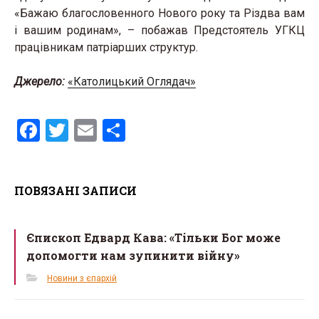
«Бажаю благословенного Нового року та Різдва вам
і вашим родинам», – побажав Предстоятель УГКЦ
працівникам патріарших структур.
Джерело:
«Католицький Оглядач»
F
T
E
S
a
wi
m
h
ce
tt
ail
ar
ПОВЯЗАНІ ЗАПИСИ
b
er
e
o
Єпископ Едвард Кава: «Тільки Бог може
o
допомогти нам зупинити війну»
k
Новини з єпархій