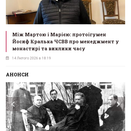
Між Мартою і Марією: протоігумен
Йосиф Кралька ЧСВВ про менеджмент у
монастирі та виклики часу
14 Лютого 2026 в 18:19
АНОНСИ