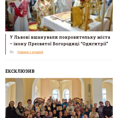
У Львові вшанували покровительку міста
– ікону Пресвятої Богородиці “Одигитрії”
Новини з єпархій
ЕКСКЛЮЗИВ