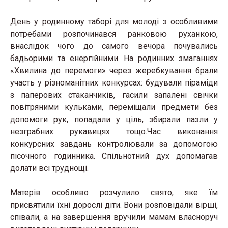
День у родинному таборі для молоді з особливими
потребами розпочинався ранковою руханкою,
внаслідок чого до самого вечора почувались
бадьорими та енергійними. На родинних змаганнях
«Хвилина до перемоги» через жеребкування брали
участь у різноманітних конкурсах: будували піраміди
з паперових стаканчиків, гасили запалені свічки
повітряними кульками, переміщали предмети без
допомоги рук, попадали у ціль, збирали пазли у
незграбних рукавицях тощо.Час виконання
конкурсних завдань контролювали за допомогою
пісочного годинника. Спільнотний дух допомагав
долати всі труднощі.
Матерів особливо розчулило свято, яке їм
присвятили їхні дорослі діти. Вони розповідали вірші,
співали, а на завершення вручили мамам власноруч