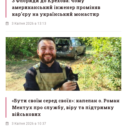
З Флориди до Крехова: чому
американський інженер проміняв
кар'єру на український монастир
3 Квітня 2026 в 13:13
«Бути своїм серед своїх»: капелан о. Роман
Ментух про службу, віру та підтримку
військових
3 Квітня 2026 в 10:37