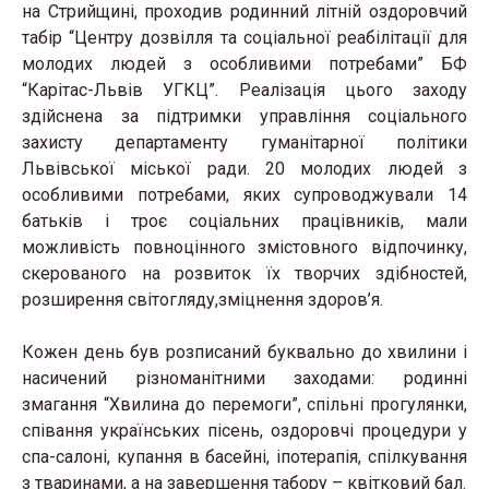
на Стрийщині, проходив родинний літній оздоровчий
табір “Центру дозвілля та соціальної реабілітації для
молодих людей з особливими потребами” БФ
“Карітас-Львів УГКЦ”. Реалізація цього заходу
здійснена за підтримки управління соціального
захисту департаменту гуманітарної політики
Львівської міської ради. 20 молодих людей з
особливими потребами, яких супроводжували 14
батьків і троє соціальних працівників, мали
можливість повноцінного змістовного відпочинку,
скерованого на розвиток їх творчих здібностей,
розширення світогляду,зміцнення здоров’я.
Кожен день був розписаний буквально до хвилини і
насичений різноманітними заходами: родинні
змагання “Хвилина до перемоги”, спільні прогулянки,
співання українських пісень, оздоровчі процедури у
спа-салоні, купання в басейні, іпотерапія, спілкування
з тваринами, а на завершення табору – квітковий бал.