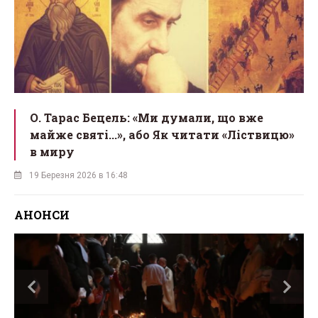
О. Тарас Бецель: «Ми думали, що вже
майже святі...», або Як читати «Ліствицю»
в миру
19 Березня 2026 в 16:48
АНОНСИ