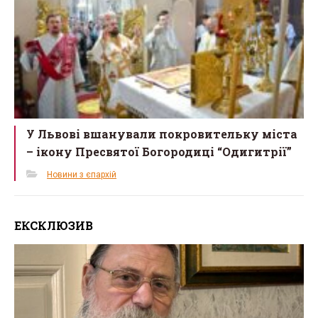
У Львові вшанували покровительку міста
– ікону Пресвятої Богородиці “Одигитрії”
Новини з єпархій
ЕКСКЛЮЗИВ