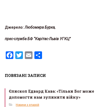
Джерело:
Любомира Бурка,
прес-служба БФ “Карітас-Львів УГКЦ”
F
T
E
S
a
wi
m
h
ce
tt
ail
ar
ПОВЯЗАНІ ЗАПИСИ
b
er
e
o
Єпископ Едвард Кава: «Тільки Бог може
o
допомогти нам зупинити війну»
k
Новини з єпархій