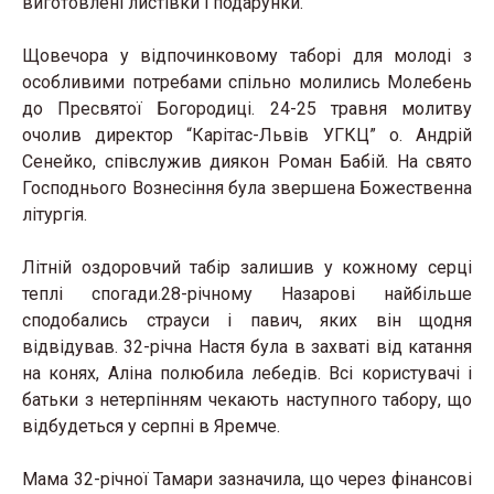
виготовлені листівки і подарунки.
Щовечора у відпочинковому таборі для молоді з
особливими потребами спільно молились Молебень
до Пресвятої Богородиці. 24-25 травня молитву
очолив директор “Карітас-Львів УГКЦ” о. Андрій
Сенейко, співслужив диякон Роман Бабій. На свято
Господнього Вознесіння була звершена Божественна
літургія.
Літній оздоровчий табір залишив у кожному серці
теплі спогади.28-річному Назарові найбільше
сподобались страуси і павич, яких він щодня
відвідував. 32-річна Настя була в захваті від катання
на конях, Аліна полюбила лебедів. Всі користувачі і
батьки з нетерпінням чекають наступного табору, що
відбудеться у серпні в Яремче.
Мама 32-річної Тамари зазначила, що через фінансові