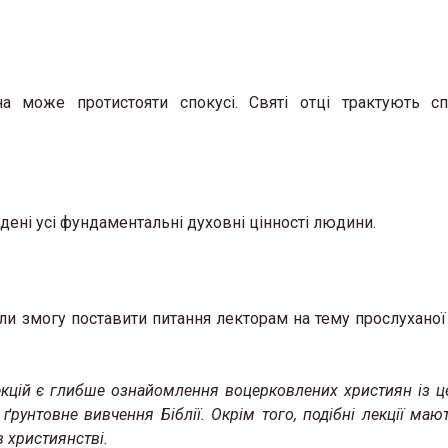
 може протистояти спокусі. Святі отці трактують сп
адені усі фундаментальні духовні цінності людини.
мали змогу поставити питання лекторам на тему прослуханої
лекцій є глибше ознайомлення воцерковлених християн із 
ґрунтовне вивчення Біблії. Окрім того, подібні лекції маю
 християнстві.