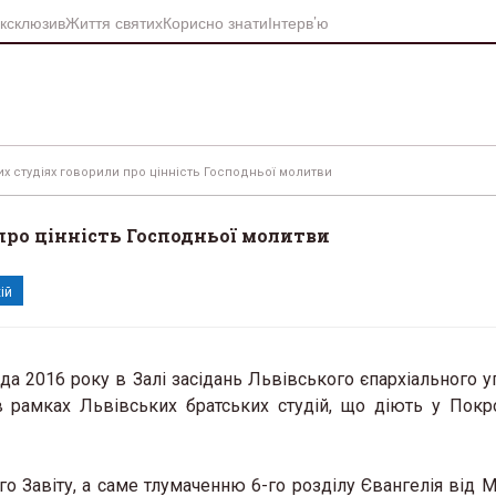
ксклюзив
Життя святих
Корисно знати
Інтерв’ю
х студіях говорили про цінність Господньої молитви
про цінність Господньої молитви
ій
да 2016 року в Залі засідань Львівського єпархіального у
в рамках Львівських братських студій, що діють у Пок
Завіту, а саме тлумаченню 6-го розділу Євангелія від М