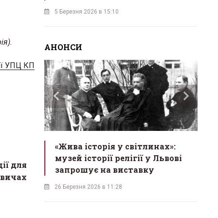
5 Березня 2026 в 15:10
ія).
АНОНСИ
ії УПЦ КП
ас
«Жива історія у світлинах»:
«М
екрет
музей історії релігії у Львові
в
ії для
одійна
запрошує на виставку
б
овичах
26 Березня 2026 в 11:28
18 