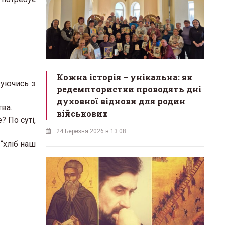
Кожна історія – унікальна: як
куючись з
редемптористки проводять дні
духовної віднови для родин
ва.
військових
? По суті,
24 Березня 2026 в 13:08
 “хліб наш