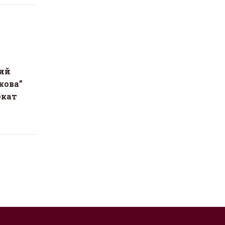
ий
кова”
окат