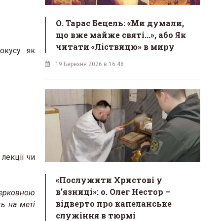
О. Тарас Бецель: «Ми думали,
що вже майже святі...», або Як
читати «Ліствицю» в миру
окусу як
19 Березня 2026 в 16:48
 лекції чи
«Послужити Христові у
вʼязниці»: о. Олег Нестор –
церковною
відверто про капеланське
ть на меті
служіння в тюрмі