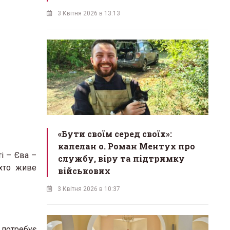
3 Квітня 2026 в 13:13
«Бути своїм серед своїх»:
капелан о. Роман Ментух про
і – Єва –
службу, віру та підтримку
 хто живе
військових
3 Квітня 2026 в 10:37
е потребує