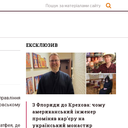
Шукат
ЕКСКЛЮЗИВ
правління
З Флориди до Крехова: чому
ровському
американський інженер
проміняв кар'єру на
український монастир
атфея, де