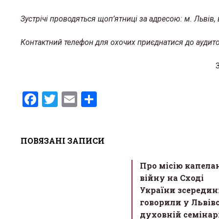
Зустрічі проводяться щоп’ятниці за адресою: м. Львів, 
Контактний телефон для охочих приєднатися до аудиторі
F
T
E
S
a
wi
m
h
ce
tt
ail
ar
ПОВЯЗАНІ ЗАПИСИ
b
er
e
О. Ром
o
запрошу
Про місію капела
львівсь
o
війну на Сході
k
13 Березня 
України зсередин
говорили у Львів
духовній семінар