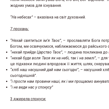
жодних умов для існування.
“На небесах”
– вказівка на світ духовний.
7 прохань:
“Нехай святиться ім’я Твоє”
, – прославляти Бога пот
Богом, ми освячуємося, наближаємося до райського с
“нехай прийде Царство Твоє”
, – людина покликана до 
“нехай буде воля Твоя як на небі, так і на землі”
, – для
це підказки людині впродовж її життя; шлях, скеруван
“хліб наш насушний дай нам сьогодні”
, – насушний хлі
сьогоднішній”.
“і прости нам провини наші, як і ми прощаємо винув
“і не веди нас у спокусу”
3 джерела спокуси: