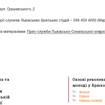
вул. Грушевського, 2.
ї слухачів Львівських братських студій – 096 450 4000 (Мар
За матеріалами:
Прес-служби Львівсько-Сокальської єпарх
ан Мельник ЧСВВ
«Від 50 до 5000»: о. Тар
є на реколекції до
Михальчук розкрив с
на та
Оазові реколекц
кої церкви Андрія
успіху проєкту «Благ
молоді у Брюх
верба»
2026 в 15:13
и
Анонси
30 Березня 2026 в 16:15
ській
Новини
Новини з єпархій
ії