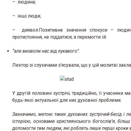
– людина;
– інші люди;
– диявол.Позитивне значення спокуси – людина
протистояння, не піддатися, а перемогти їй.
“але визволи нас від лукавого”.
Лектор зі слухачами з’ясували, що у цій молитві закл
У другій половині зустрічі, традиційно, її учасники 
будь-якої актуальної для них духовної проблеми.
Зазначимо, метою таких духовних зустрічей-бесід і 
історією, основами християнського богослів’я, більш 
допомогти тим людям, які роблять лише перші кроки в