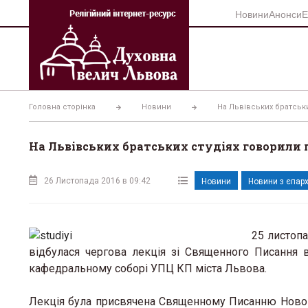
Перейти
Новини
Анонси
Е
до
вмісту
Головна сторінка
Новини
На Львівських братськи
На Львівських братських студіях говорили 
26 Листопада 2016 в 09:42
Новини
Новини з єпарх
25 листопа
відбулася чергова лекція зі Священного Писання 
кафедральному соборі УПЦ КП міста Львова.
Лекція була присвячена Священному Писанню Нового 