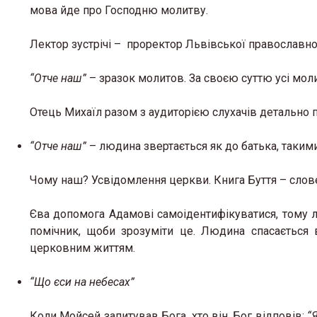
мова йде про Господню молитву.
Лектор зустрічі – проректор Львівської православно
“Отче наш”
– зразок молитов. За своєю суттю усі мол
Отець Михаїл разом з аудиторією слухачів детально 
“Отче наш”
– людина звертається як до батька, таки
Чому наш? Усвідомлення церкви. Книга Буття – словес
Єва допомога Адамові самоідентифікуватися, тому лю
помічник, щоби зрозуміти це. Людина спасається 
церковним життям.
“Що єси на небесах”
Коли Мойсей запитував Бога, хто він, Бог відповів:
“Я