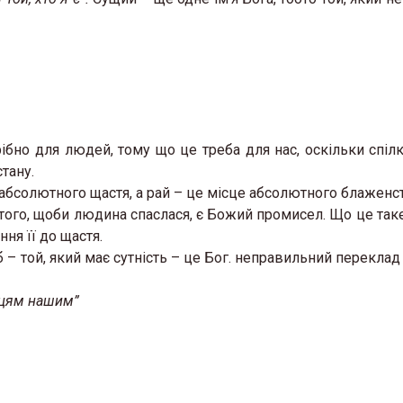
рібно для людей, тому що це треба для нас, оскільки спіл
тану.
абсолютного щастя, а рай – це місце абсолютного блаженст
 того, щоби людина спаслася, є Божий промисел. Що це таке
ня її до щастя.
б – той, який має сутність – це Бог. неправильний переклад
атцям нашим”