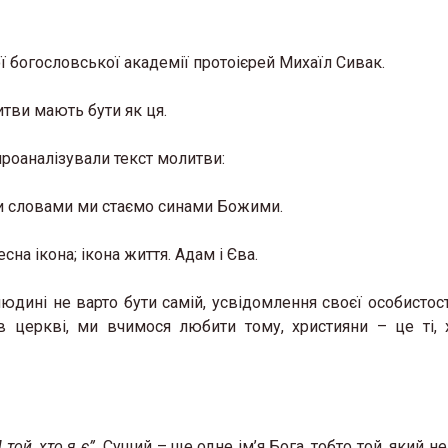
ї богословської академії протоієрей Михаїл Сивак.
итви мають бути як ця.
проаналізували текст молитви:
ми словами ми стаємо синами Божими.
на ікона; ікона життя. Адам і Єва.
дині не варто бути самій, усвідомлення своєї особистост
в церкві, ми вчимося любити тому, християни – це ті,
 той, хто я є”.
Сущий – ще одне ім’я Бога, тобто той, який н