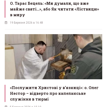
О. Тарас Бецель: «Ми думали, що вже
майже святі...», або Як читати «Ліствицю»
в миру
19 Березня 2026 в 16:48
«Послужити Христові у вʼязниці»: о. Олег
Нестор – відверто про капеланське
служіння в тюрмі