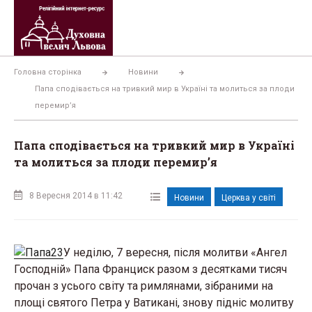
Перейти
до
вмісту
Головна сторінка
Новини
Папа сподівається на тривкий мир в Україні та молиться за плоди
перемир’я
Папа сподівається на тривкий мир в Україні
та молиться за плоди перемир’я
8 Вересня 2014 в 11:42
Новини
Церква у світі
У неділю, 7 вересня, після молитви «Ангел
Господній» Папа Франциск разом з десятками тисяч
прочан з усього світу та римлянами, зібраними на
площі святого Петра у Ватикані, знову підніс молитву