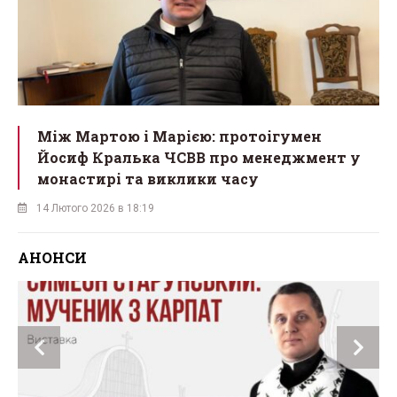
Між Мартою і Марією: протоігумен
Йосиф Кралька ЧСВВ про менеджмент у
монастирі та виклики часу
14 Лютого 2026 в 18:19
АНОНСИ