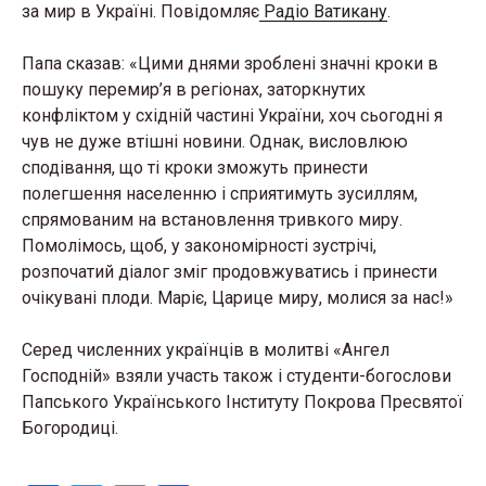
за мир в Україні. Повідомляє
Радіо Ватикану
.
Папа сказав: «Цими днями зроблені значні кроки в
пошуку перемир’я в регіонах, заторкнутих
конфліктом у східній частині України, хоч сьогодні я
чув не дуже втішні новини. Однак, висловлюю
сподівання, що ті кроки зможуть принести
полегшення населенню і сприятимуть зусиллям,
спрямованим на встановлення тривкого миру.
Помолімось, щоб, у закономірності зустрічі,
розпочатий діалог зміг продовжуватись і принести
очікувані плоди. Маріє, Царице миру, молися за нас!»
Серед численних українців в молитві «Ангел
Господній» взяли участь також і студенти-богослови
Папського Українського Інституту Покрова Пресвятої
Богородиці.