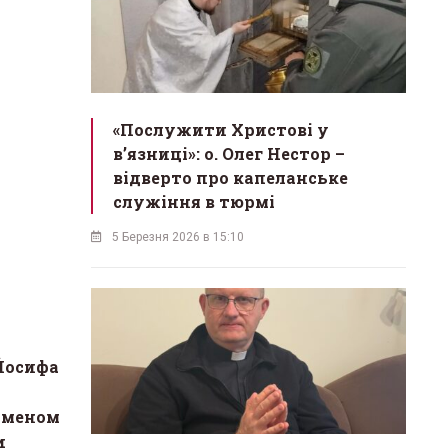
«Послужити Христові у
вʼязниці»: о. Олег Нестор –
відверто про капеланське
служіння в тюрмі
5 Березня 2026 в 15:10
Йосифа
уменом
и