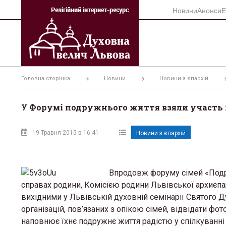
Перейти
Новини
Анонси
Е
до
вмісту
Головна сторінка
Новини
Новини з єпархій
У Форумі подружнього життя взяли участь 
19 Травня 2015 в 16:41
Новини з єпархій
Впродовж форуму сімей «Подр
справах родини, Комісією родини Львівської архиєп
вихідними у Львiвськiй духовній семiнарiї Святого 
організацій, пов’язаних з опікою сімей, відвідати фо
наповнює їхнє подружнє життя радістю у спілкуванні