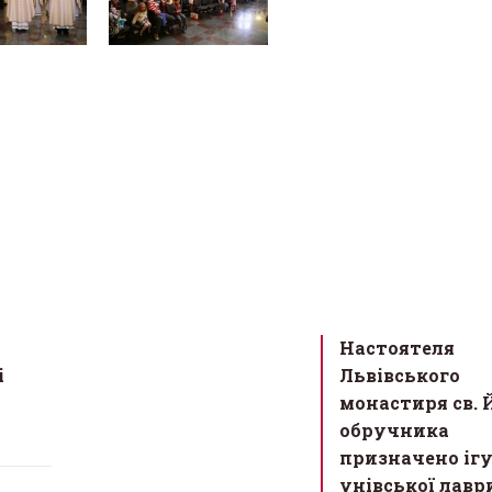
Настоятеля
і
Львівського
монастиря св. 
обручника
призначено іг
унівської лавр