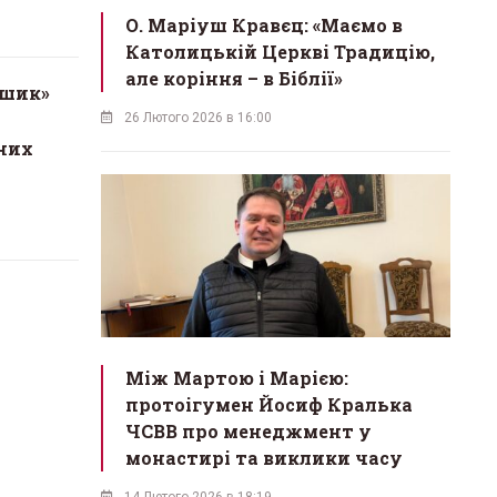
О. Маріуш Кравєц: «Маємо в
Католицькій Церкві Традицію,
але коріння – в Біблії»
ошик»
26 Лютого 2026 в 16:00
них
Між Мартою і Марією:
протоігумен Йосиф Кралька
ЧСВВ про менеджмент у
монастирі та виклики часу
14 Лютого 2026 в 18:19