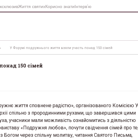
ксклюзив
Життя святих
Корисно знати
Інтерв’ю
У Форумі подружнього життя взяли участь понад 150 сімей
понад 150 сімей
ужнє життя сповнене радістю», організованого Комiсією 
архії спiльно з прородинними рухами, що завершився цими
Духа, учасники мали можливість ознайомитись з діяльністю
товиставу «Подружня любов», почути свідчення сімей про те,
 з Богом через спільну молитву, читання Святого Письма,