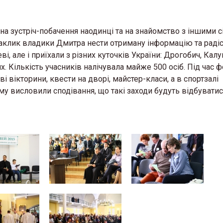
 зустріч-побачення наодинці та на знайомство з іншими с
аклик владики Дмитра нести отриману інформацію та радіст
 але і приїхали з різних куточків України: Дрогобич, Калу
. Кількість учасників налічувала майже 500 осіб. Під час 
і вікторини, квести на дворі, майстер-класи, а в спортзалі
му висловили сподівання, що такі заходи будуть відбувати