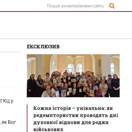
Шукат
ЕКСКЛЮЗИВ
УГКЦ у
Кожна історія – унікальна: як
редемптористки проводять дні
духовної віднови для родин
 як Бог
військових