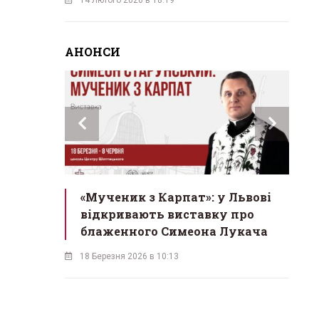
АНОНСИ
инах»:
«Мученик з Карпат»: у Львові
Л
 Львові
відкривають виставку про
мо
у
блаженного Симеона Лукача
на
18 Березня 2026 в 10:13
16 