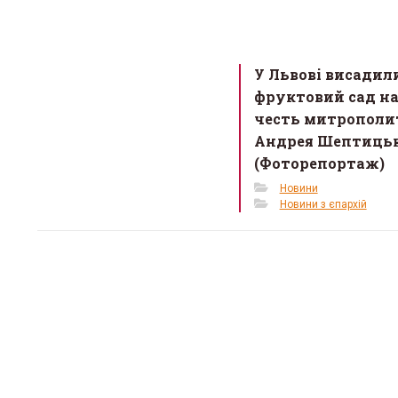
У Львові висадил
фруктовий сад н
честь митрополи
Андрея Шептиць
(Фоторепортаж)
Новини
Новини з єпархій