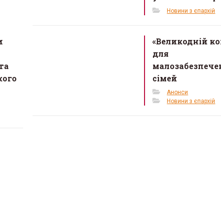
Новини з єпархій
и
«Великодній к
а
для
та
малозабезпече
кого
сімей
Анонси
Новини з єпархій