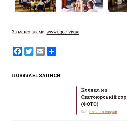
За матеріалами:
www.ugcc.lviv.ua
F
T
E
S
a
wi
m
h
ce
tt
ail
ar
ПОВЯЗАНІ ЗАПИСИ
b
er
e
o
Коляда на
o
Святоюрській гор
k
(ФОТО)
Новини з єпархій