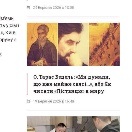
24 Березня 2026 в 13:08
ім’ями.
ь у сім’ї
ш, Київ,
форуму з
сь
О. Тарас Бецель: «Ми думали,
що вже майже святі...», або Як
читати «Ліствицю» в миру
19 Березня 2026 в 16:48