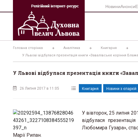
Перейти
Новини
Анонси
Е
до
вмісту
Головна сторінка
Аналітика
Книгарня
У Львові відбулася презентація книги «Завалівське коріння Бла
У Львові відбулася презентація книги «Зав
26 Липня 2017 в 11:05
Книгарня
Новини з єпархій
У вівторок, 25 липня 201
відбулася презентаці
Любомира Гузара», ство
Марії Рипан.