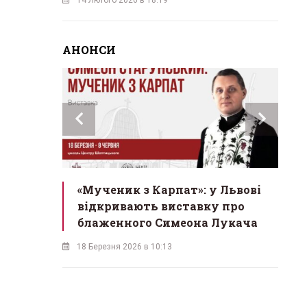
АНОНСИ
инах»:
«Мученик з Карпат»: у Львові
Л
 Львові
відкривають виставку про
мо
у
блаженного Симеона Лукача
на
18 Березня 2026 в 10:13
16 