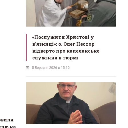
«Послужити Христові у
вʼязниці»: о. Олег Нестор –
відверто про капеланське
служіння в тюрмі
5 Березня 2026 в 15:10
овили
ицю на