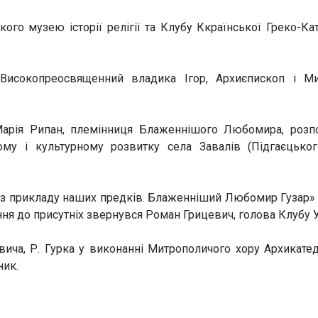
ого музею історії релігії та Клубу Ккраїнської Греко-Ка
Високопреосвященний владика Ігор, Архиєпископ і Ми
Марія Рипан, племінниця Блаженнішого Любомира, розп
ому і культурному розвитку села Завалів (Підгаєцько
 із прикладу наших предків. Блаженніший Любомир Гузар»
ня до присутніх звернувся Роман Грицевич, голова Клубу У
евича, Р. Гурка у виконанні Митрополичого хору Архикате
ник.