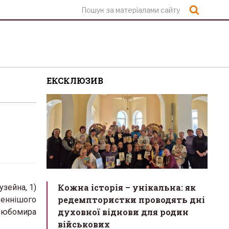
Шукат
ЕКСКЛЮЗИВ
Кожна історія – унікальна: як
узейна, 1)
редемптористки проводять дні
женнішого
духовної віднови для родин
 Любомира
військових