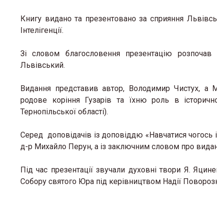
Книгу видано та презентовано за сприяння Львівськ
Інтелігенції.
Зі словом благословення презентацію розпочав 
Львівський.
Видання представив автор, Володимир Чистух, а 
родове коріння Гузарів та їхню роль в історичн
Тернопільської області).
Серед доповідачів із доповіддю «Навчатися чогось
д-р Михайло Перун, а із заключним словом про видан
Під час презентації звучали духовні твори Я. Яцин
Собору святого Юра під керівництвом Надії Повороз