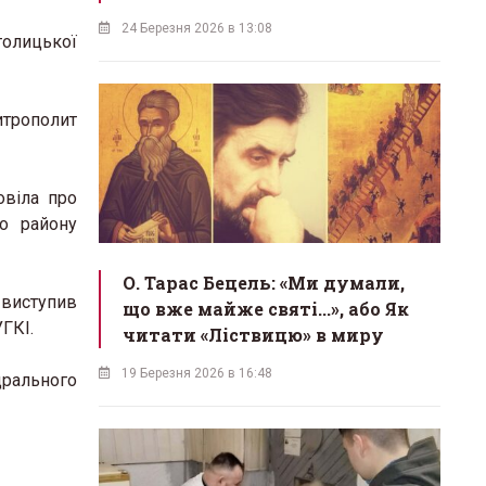
24 Березня 2026 в 13:08
толицької
трополит
овіла про
го району
О. Тарас Бецель: «Ми думали,
 виступив
що вже майже святі...», або Як
ГКІ.
читати «Ліствицю» в миру
19 Березня 2026 в 16:48
дрального