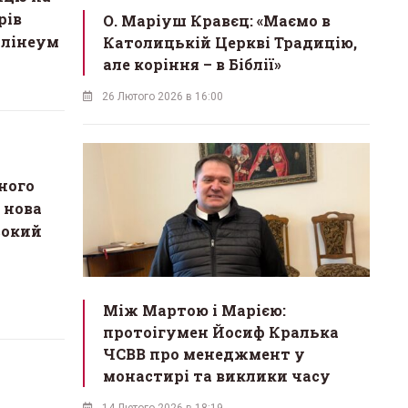
рів
О. Маріуш Кравєц: «Маємо в
олінеум
Католицькій Церкві Традицію,
але коріння – в Біблії»
26 Лютого 2026 в 16:00
сного
 нова
сокий
Між Мартою і Марією:
протоігумен Йосиф Кралька
ЧСВВ про менеджмент у
монастирі та виклики часу
14 Лютого 2026 в 18:19