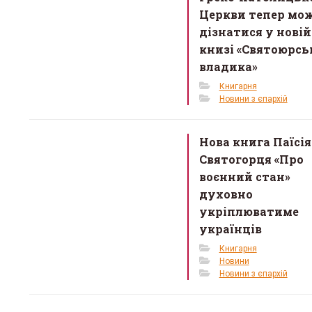
k
Церкви тепер мо
дізнатися у новій
книзі «Святоюрс
владика»
Книгарня
Новини з єпархій
Нова книга Паїсія
Святогорця «Про
воєнний стан»
духовно
укріплюватиме
українців
Книгарня
Новини
Новини з єпархій