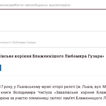
ксклюзив
Життя святих
Корисно знати
Інтерв’ю
женнішого Любомира Гузара»
алівське коріння Блаженнішого Любомира Гузара»
7 року, у Львівському музеї історії релігії (м. Львів, вул. М
я книги Володимира Чистуха «Завалівське коріння Бла
рена за участю племінниці світлої пам’яті Блаженнішого