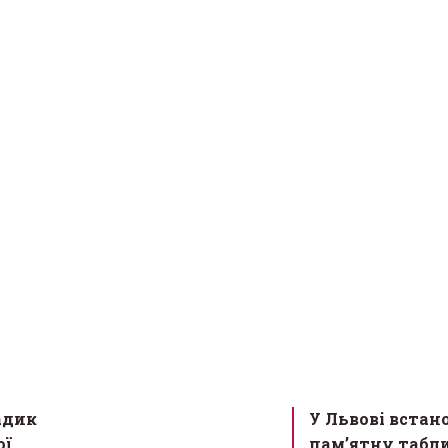
адик
У Львові встан
ої
пам’ятну табл