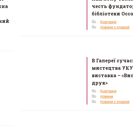
жна
честь фундато
бібліотеки Осс
ький
Книгарня
Новини з єпархій
В Галереї суча
мистецтва УКУ
виставка – «Ви
друк»
Книгарня
Новини
Новини з єпархій