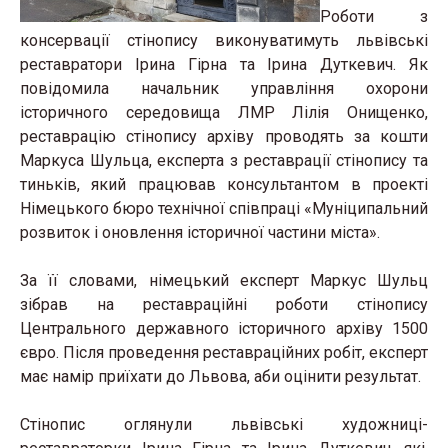
Роботи з
консервації стінопису виконуватимуть львівські
реставратори Ірина Гірна та Ірина Дуткевич. Як
повідомила начальник управління охорони
історичного середовища ЛМР Лілія Онищенко,
реставрацію стінопису архіву проводять за кошти
Маркуса Шульца, експерта з реставрації стінопису та
тиньків, який працював консультантом в проекті
Німецького бюро технічної співпраці «Муніципальний
розвиток і оновлення історичної частини міста».
За її словами, німецький експерт Маркус Шульц
зібрав на реставраційні роботи стінопису
Центрального державного історичного архіву 1500
євро. Після проведення реставраційних робіт, експерт
має намір приїхати до Львова, аби оцінити результат.
Стінопис оглянули львівські художниці-