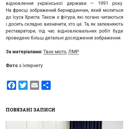
відновлення української держави — 1991 року.
На фресці зображений бернардинчик, який молиться
до Ісуса Христа. Також є фігури, які погано читаються
і досить складно визначити, хто це. Та, як запевняють
реставратори, під час відновлювальних робіт буде
проведено більш детальні дослідження зображення.
За матеріалами:
Твоє місто
,
ЛМР
Фото
з Інтернету
F
T
E
S
a
wi
m
h
ce
tt
ail
ar
ПОВЯЗАНІ ЗАПИСИ
b
er
e
o