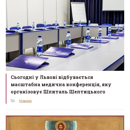
o
k
Сьогодні у Львові відбувається
масштабна медична конференція, яку
організовує Шпиталь Шептицького
Новини