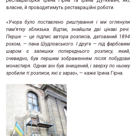
реставраторки Ірина Гірна та Ірина Дуткевич, які,
власне, й проводитимуть реставраційні роботи.
«
Учора було поставлено риштування і ми оглянули
пам’ятку зблизька. Відтак, знайшли дві цікаві речі.
Перше — це підпис автора розписів, датований 1894
роком, — пана Шудловського. І друге — під фарбовим
шаром є залишки попереднього розпису, який,
очевидно, був першим зображенням після побудови
монастиря. Однак він був знищений, і зверху по ньому
зробили ті розписи, які є зараз»,
— каже Ірина Гірна.