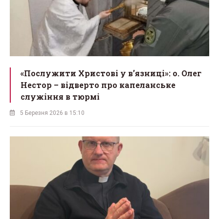
«Послужити Христові у вʼязниці»: о. Олег
Нестор – відверто про капеланське
служіння в тюрмі
5 Березня 2026 в 15:10