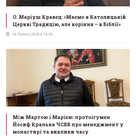
О. Маріуш Кравєц: «Маємо в Католицькій
Церкві Традицію, але коріння – в Біблії»
26 Лютого 2026 в 16:00
Між Мартою і Марією: протоігумен
Йосиф Кралька ЧСВВ про менеджмент у
монастирі та виклики часу