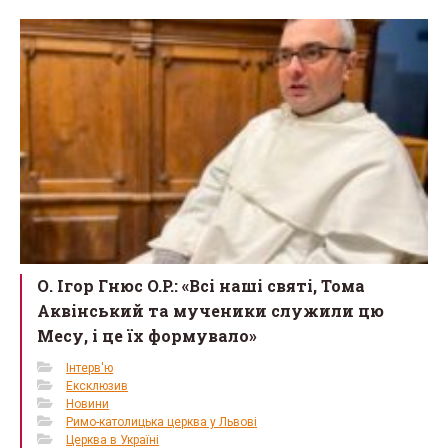
o
o
k
О. Ігор Гнюс O.P.: «Всі наші святі, Тома
Аквінський та мученики служили цю
Месу, і це їх формувало»
Інтерв'ю
Ексклюзив
Новини
Римо-католицька церква у Львові
Церква в Україні