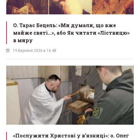
О. Тарас Бецель: «Ми думали, що вже
майже святі...», або Як читати «Ліствицю»
в миру
19 Березня 2026 в 16:48
«Послужити Христові у вʼязниці»: о. Олег