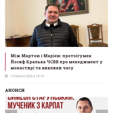
Між Мартою і Марією: протоігумен
Йосиф Кралька ЧСВВ про менеджмент у
монастирі та виклики часу
14 Лютого 2026 в 18:19
АНОНСИ