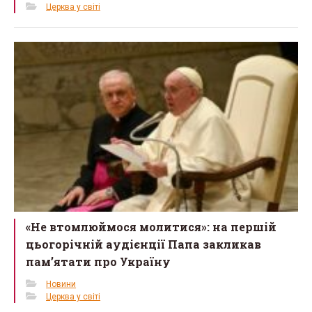
Церква у світі
«Не втомлюймося молитися»: на першій
цьогорічній аудієнції Папа закликав
пам’ятати про Україну
Новини
Церква у світі