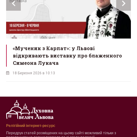
ї
«Мученик з Карпат»: у Львові
відкривають виставку про блаженного
Симеона Лукача
18 Березня 2026 в 10:13
Релігійний інтернет-ресурс
Передрук статей розміщених на цьому сайті можливий тільки з
посиланням на першоджерело та зі згоди редакції.