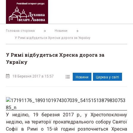
Перейти
до
вмісту
Головна сторінка
Новини
У Римі відбудеться Хресна дорога за Україну
У Римі відбудеться Хресна дорога за
Україну
18 Березня 2017 в 15:57
Новини
Церква у світі
У неділю, 19 березня 2017 р., у Хрестопоклонну
неділю, на території прокатедрального собору Святої
Софії в Римі о 15-ій годині розпочнеться Хресна