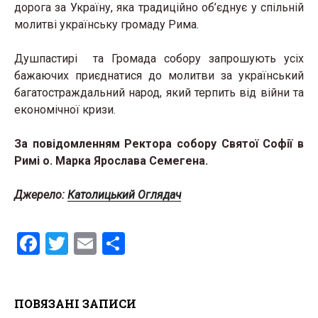
дорога за Україну, яка традиційно об’єднує у спільній
молитві українську громаду Рима.
Душпастирі та Громада собору запрошують усіх
бажаючих приєднатися до молитви за український
багатостраждальний народ, який терпить від війни та
економічної кризи.
За повідомленням Ректора собору Святої Софії в
Римі о. Марка Ярослава Семегена.
Джерело:
Католицький Оглядач
F
T
E
S
a
wi
m
h
ce
tt
ail
ar
ПОВЯЗАНІ ЗАПИСИ
b
er
e