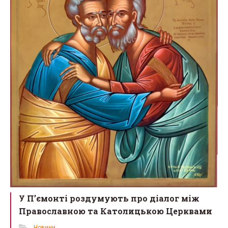
У П’ємонті роздумують про діалог між
Православною та Католицькою Церквами
Новини