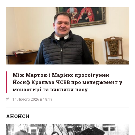
Між Мартою і Марією: протоігумен
Йосиф Кралька ЧСВВ про менеджмент у
монастирі та виклики часу
14 Лютого 2026 в 18:19
АНОНСИ