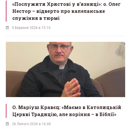
«Послужити Христові у вʼязниці»: о. Олег
Нестор – відверто про капеланське
служіння в тюрмі
5 Березня 2026 в 15:10
О. Маріуш Кравєц: «Маємо в Католицькій
Церкві Традицію, але коріння – в Біблії»
26 Лютого 2026 в 16:00