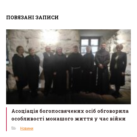
a
wi
m
h
ce
tt
ail
ar
ПОВЯЗАНІ ЗАПИСИ
b
er
e
o
o
k
Асоціація богопосвячених осіб обговорила
особливості монашого життя у час війни
Новини