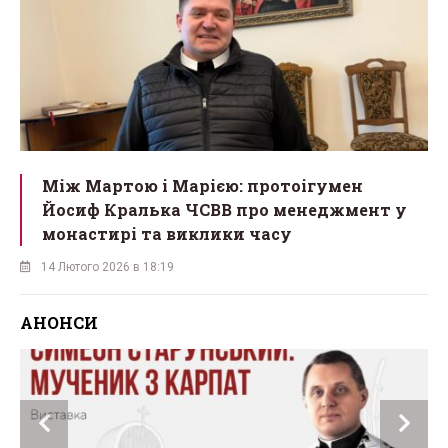
Між Мартою і Марією: протоігумен
Йосиф Кралька ЧСВВ про менеджмент у
монастирі та виклики часу
14 Лютого 2026 в 18:19
АНОНСИ