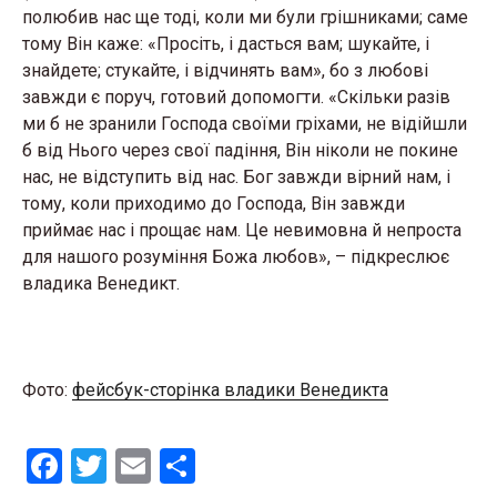
полюбив нас ще тоді, коли ми були грішниками; саме
тому Він каже: «Просіть, і дасться вам; шукайте, і
знайдете; стукайте, і відчинять вам», бо з любові
завжди є поруч, готовий допомогти. «Скільки разів
ми б не зранили Господа своїми гріхами, не відійшли
б від Нього через свої падіння, Він ніколи не покине
нас, не відступить від нас. Бог завжди вірний нам, і
тому, коли приходимо до Господа, Він завжди
приймає нас і прощає нам. Це невимовна й непроста
для нашого розуміння Божа любов», – підкреслює
владика Венедикт.
Фото:
фейсбук-сторінка владики Венедикта
F
T
E
S