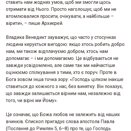
ставить нам жодних умов, щоб ми змогли щось
отримати від Нього. Просто наголошує, щоб ми не
втомлювалися просити, очікувати, а найбільше –
вірити», – пише Архиєрей.
Владика Венедикт зауважує, що часто у стосунках
людина керується вигодою: якщо хтось робить добро
нам, ми також відплачуємо добром, хтось нам
допомагає – і ми допомагаємо. Це відбувається не
завжди усвідомлено, але саме так ми найчастіше
оцінюємо спілкування з тими, хто є поруч. Проте в
Бога зовсім інша точка зору: «Господь цілком інакше
ставиться до кожного з нас, без винятку. Він показує,
що завжди залишається вірним нам, незалежно від
того, чи вірні ми Йому».
Це означає, що Божа любов не залежить від наших
вчинків. Єпископ пригадує слова апостола Павла
(Послання до Римлян 5, 6–8) про те, що Господь