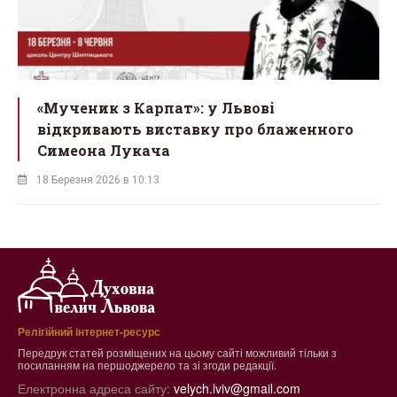
ї
«Мученик з Карпат»: у Львові
відкривають виставку про блаженного
Симеона Лукача
18 Березня 2026 в 10:13
Релігійний інтернет-ресурс
Передрук статей розміщених на цьому сайті можливий тільки з
посиланням на першоджерело та зі згоди редакції.
Електронна адреса сайту:
velych.lviv@gmail.com