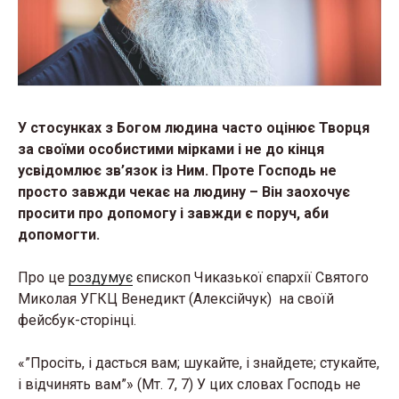
У стосунках з Богом людина часто оцінює Творця
за своїми особистими мірками і не до кінця
усвідомлює зв’язок із Ним. Проте Господь не
просто завжди чекає на людину – Він заохочує
просити про допомогу і завжди є поруч, аби
допомогти.
Про це
роздумує
єпископ Чиказької єпархії Святого
Миколая УГКЦ Венедикт (Алексійчук) на своїй
фейсбук-сторінці.
«”Просіть, і дасться вам; шукайте, і знайдете; стукайте,
і відчинять вам”» (Мт. 7, 7) У цих словах Господь не