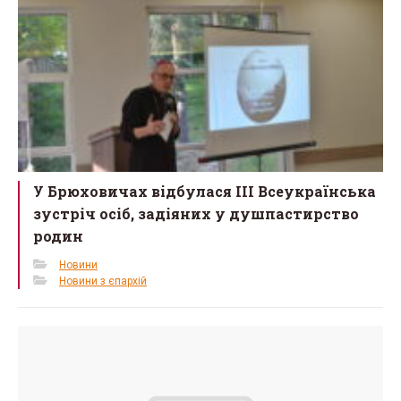
У Брюховичах відбулася III Всеукраїнська
зустріч осіб, задіяних у душпастирство
родин
Новини
Новини з єпархій