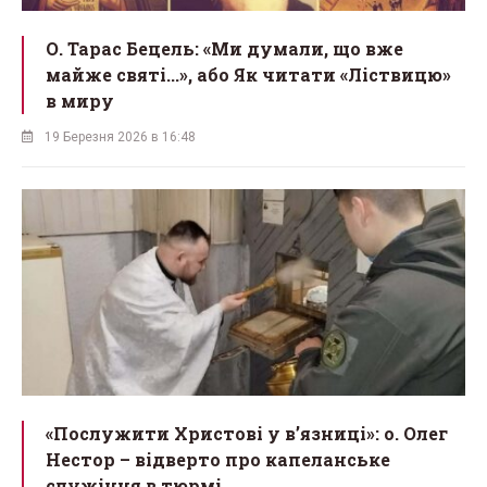
О. Тарас Бецель: «Ми думали, що вже
майже святі...», або Як читати «Ліствицю»
в миру
19 Березня 2026 в 16:48
«Послужити Христові у вʼязниці»: о. Олег
Нестор – відверто про капеланське
служіння в тюрмі