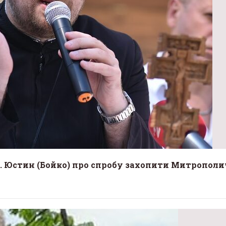
м. Юстин (Бойко) про спробу захопити Митрополи