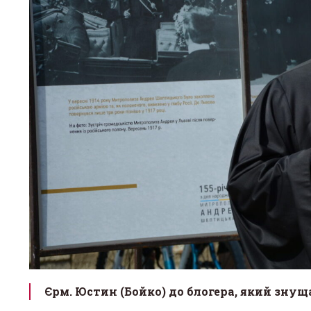
О. Роман Мельник ЧСВВ
«Від 50 
запрошує на реколекції до
Михаль
львівської церкви Андрія
успіху 
верба»
13 Березня 2026 в 15:13
30 Березня 
Єрм. Юстин (Бойко) до блогера, який знуща