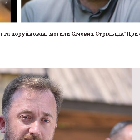
лі та поруйновані могили Січових Стрільців:”При