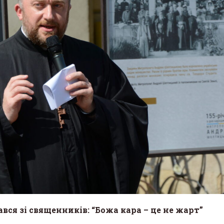
до 5000»: о. Тарас
«Жива історія у світл
чук розкрив секрет
музей історії релігії у
проєкту «Благодійна
запрошує на виставк
26 Березня 2026 в 11:28
2026 в 16:15
вся зі священників: “Божа кара – це не жарт”