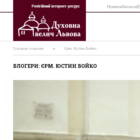
Перейти
Новини
Анонси
Е
до
вмісту
Головна сторінка
Єрм. Юстин Бойко
БЛОГЕРИ: ЄРМ. ЮСТИН БОЙКО