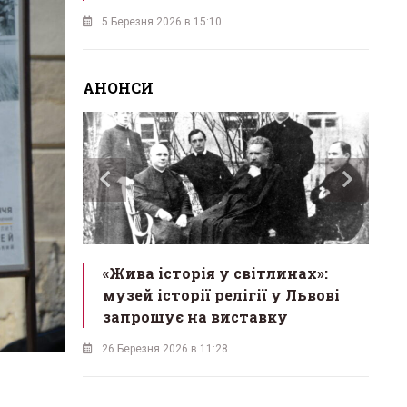
5 Березня 2026 в 15:10
АНОНСИ
инах»:
«Мученик з Карпат»: у Львові
Л
 Львові
відкривають виставку про
мо
у
блаженного Симеона Лукача
на
18 Березня 2026 в 10:13
16 