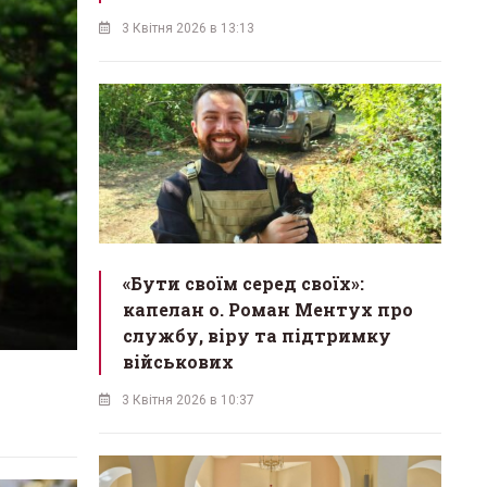
3 Квітня 2026 в 13:13
«Бути своїм серед своїх»:
капелан о. Роман Ментух про
службу, віру та підтримку
військових
3 Квітня 2026 в 10:37