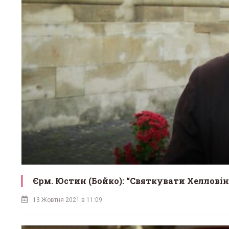
Єрм. Юстин (Бойко): “Святкувати Хелловін 
13 Жовтня 2021 в 11:09