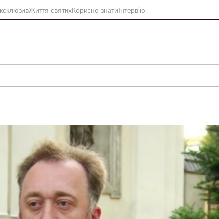
ксклюзив
Життя святих
Корисно знати
Інтерв’ю