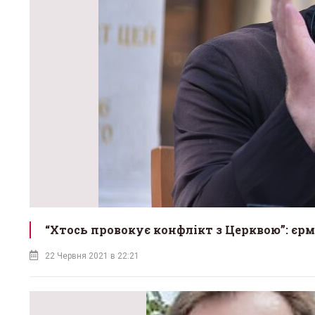
“Хтось провокує конфлікт з Церквою”: єр
22 Червня 2021 в 22:21