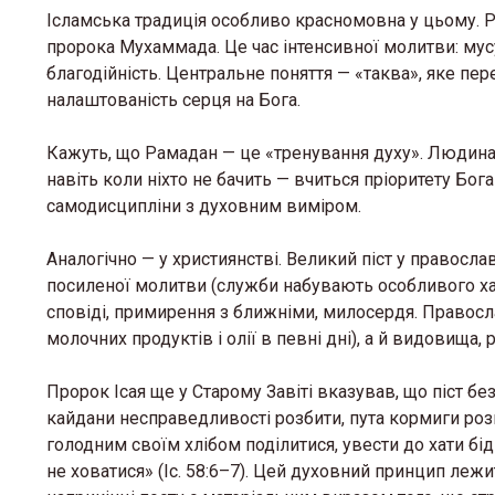
Ісламська традиція особливо красномовна у цьому. Ра
пророка Мухаммада. Це час інтенсивної молитви: мус
благодійність. Центральне поняття — «таква», яке пе
налаштованість серця на Бога.
Кажуть, що Рамадан — це «тренування духу». Людина, 
навіть коли ніхто не бачить — вчиться пріоритету Бог
самодисципліни з духовним виміром.
Аналогічно — у християнстві. Великий піст у правосла
посиленої молитви (служби набувають особливого ха
сповіді, примирення з ближніми, милосердя. Правосл
молочних продуктів і олії в певні дні), а й видовища, 
Пророк Ісая ще у Старому Завіті вказував, що піст бе
кайдани несправедливості розбити, пута кормиги розв
голодним своїм хлібом поділитися, увести до хати бід
не ховатися» (Іс. 58:6–7). Цей духовний принцип лежи