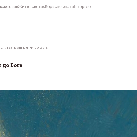
ксклюзив
Життя святих
Корисно знати
Інтерв’ю
молитва, різні шляхи до Бога
и до Бога