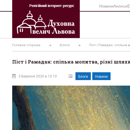
Перейти
Новини
Анонси
Е
до
вмісту
Головна сторінка
Блоги
Піст і Рамадан: спільна 
Піст і Рамадан: спільна молитва, різні шлях
3 Березня 2026 в 15:10
Блоги
Новини