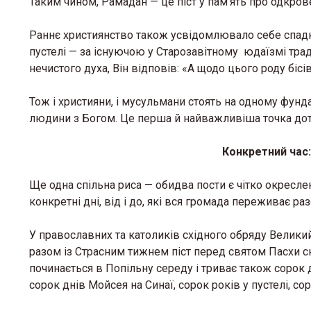
Таким чином, Рамадан — це піст у пам’ять про одкров
Раннє християнство також усвідомлювало себе спадко
пустелі — за існуючою у Старозавітному юдаїзмі трад
нечистого духа, Він відповів: «А щодо цього роду бісі
Тож і християни, і мусульмани стоять на одному фунда
людини з Богом. Це перша й найважливіша точка дот
Конкретний час:
Ще одна спільна риса — обидва пости є чітко окресле
«Місце,
конкретні дні, від і до, які вся громада переживає ра
тепло»:
простір
У православних та католиків східного обряду Великий 
кризі
разом із Страсним тижнем піст перед святом Пасхи ск
починається в Попільну середу і триває також сорок 
12 Березня 
сорок днів Мойсея на Синаї, сорок років у пустелі, сор