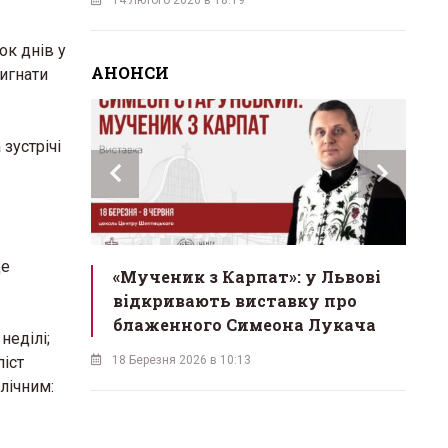
ок днів у
АНОНСИ
вигнати
зустрічі
це
инах»:
«Мученик з Карпат»: у Львові
Л
 Львові
відкривають виставку про
мо
у
блаженного Симеона Лукача
на
неділі;
піст
18 Березня 2026 в 10:13
16 
лічним: