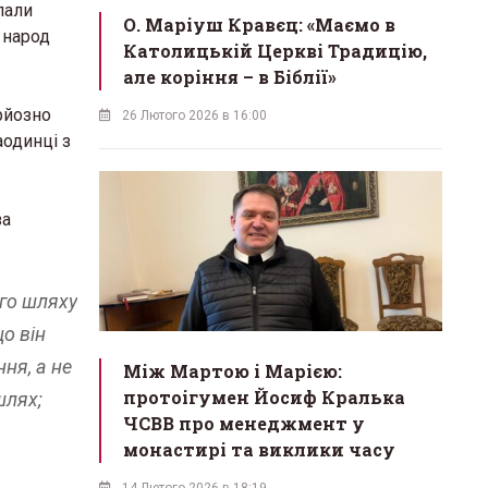
пали
О. Маріуш Кравєц: «Маємо в
 народ
Католицькій Церкві Традицію,
але коріння – в Біблії»
ерйозно
26 Лютого 2026 в 16:00
аодинці з
за
ого шляху
що він
ня, а не
Між Мартою і Марією:
протоігумен Йосиф Кралька
шлях;
ЧСВВ про менеджмент у
монастирі та виклики часу
14 Лютого 2026 в 18:19