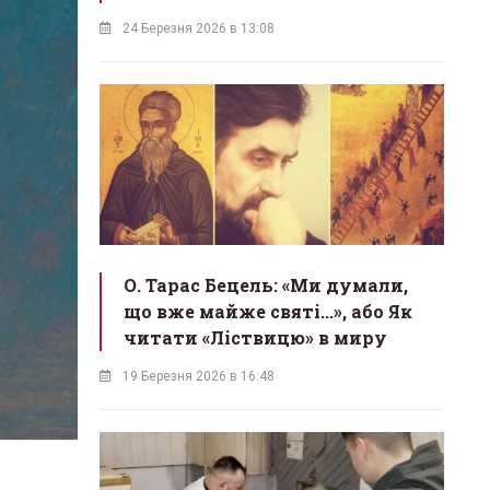
24 Березня 2026 в 13:08
О. Тарас Бецель: «Ми думали,
що вже майже святі...», або Як
читати «Ліствицю» в миру
19 Березня 2026 в 16:48