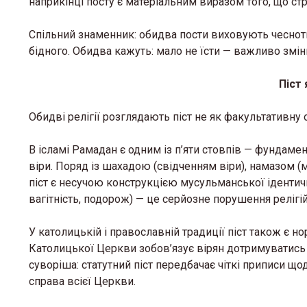
наприкінці посту є матеріальним виразом того, що ст
Спільний знаменник: обидва пости виховують чесноти 
бідного. Обидва кажуть: мало не їсти — важливо змін
Піст 
Обидві релігії розглядають піст не як факультативну 
В ісламі Рамадан є одним із п’яти стовпів — фундам
віри. Поряд із шахадою (свідченням віри), намазом 
піст є несучою конструкцією мусульманської ідентич
вагітність, подорож) — це серйозне порушення релігій
У католицькій і православній традиції піст також є 
Католицької Церкви зобов’язує вірян дотримуватись п
суворіша: статутний піст передбачає чіткі приписи щод
справа всієї Церкви.