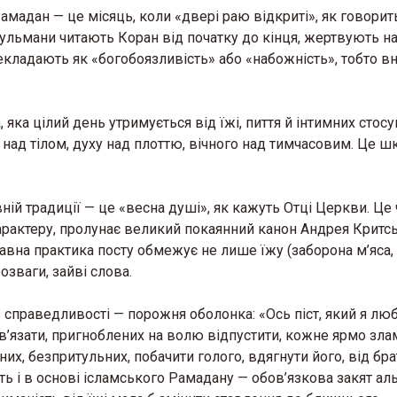
мадан — це місяць, коли «двері раю відкриті», як говорит
ульмани читають Коран від початку до кінця, жертвують н
рекладають як «богобоязливість» або «набожність», тобто в
яка цілий день утримується від їжі, пиття й інтимних стосу
а над тілом, духу над плоттю, вічного над тимчасовим. Це ш
вній традиції — це «весна душі», як кажуть Отці Церкви. Це 
рактеру, пролунає великий покаянний канон Андрея Критсь
авна практика посту обмежує не лише їжу (заборона м’яса,
розваги, зайві слова.
з справедливості — порожня оболонка: «Ось піст, який я лю
’язати, пригноблених на волю відпустити, кожне ярмо злам
них, безпритульних, побачити голого, вдягнути його, від бра
ть і в основі ісламського Рамадану — обов’язкова закят ал