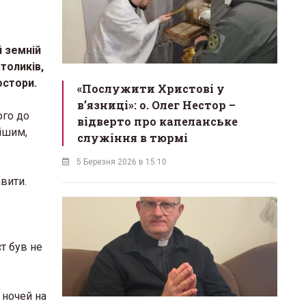
й земній
атоликів,
остори.
«Послужити Христові у
вʼязниці»: о. Олег Нестор –
ого до
відверто про капеланське
вішим,
служіння в тюрмі
5 Березня 2026 в 15:10
вити.
ст був не
 ночей на