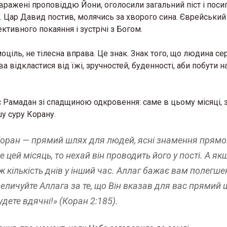
, вражені проповіддю Йони, оголосили загальний піст і поси
). Цар Давид постив, молячись за хворого сина. Єврейський
тивного покаяння і зустрічі з Богом.
амоціль, не тілесна вправа. Це знак. Знак того, що людина с
а відкластися від їжі, зручностей, буденності, аби побути н
 Рамадан зі спадщиною одкровення: саме в цьому місяці, 
у суру Корану.
 Коран — прямий шлях для людей, ясні знамення прям
 цей місяць, то нехай він проводить його у пості. А як
 ж кількість днів у інший час. Аллаг бажає вам полегшен
звеличуйте Аллага за те, що Він вказав для вас прямий 
дете вдячні!» (Коран 2:185).