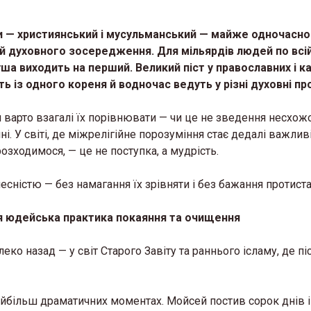
ти — християнський і мусульманський — майже одночасно
й духовного зосередження. Для мільярдів людей по всі
душа виходить на перший. Великий піст у православних і к
 із одного кореня й водночас ведуть у різні духовні пр
 варто взагалі їх порівнювати — чи це не зведення несхож
і. У світі, де міжрелігійне порозуміння стає дедалі важли
озходимося, — це не поступка, а мудрість.
есністю — без намагання їх зрівняти і без бажання протиста
ня юдейська практика покаяння та очищення
еко назад — у світ Старого Завіту та раннього ісламу, де пі
найбільш драматичних моментах. Мойсей постив сорок днів і