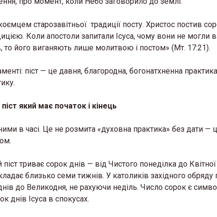
ення, про момент, коли Небо заговорило до землі.
ємцем старозавітньої традиції посту. Христос постив сор
ицією. Коли апостоли запитали Ісуса, чому вони не могли 
в, то його виганяють лише молитвою і постом» (Мт. 17:21).
менті: піст — це давня, благородна, богонатхненна практика 
ику.
 піст який має початок і кінець
ними в часі. Це не розмита «духовна практика» без дати — 
 де можна відчути
«Жива історія у світл
зом.
 у Львові з’явиться
музей історії релігії у
 стосунків для сімей у
запрошує на виставк
піст триває сорок днів — від Чистого понеділка до Квітної 
ладає близько семи тижнів. У католиків західного обряду 
26 Березня 2026 в 11:28
днів до Великодня, не рахуючи неділь. Число сорок є симво
2026 в 11:45
ок днів Ісуса в спокусах.