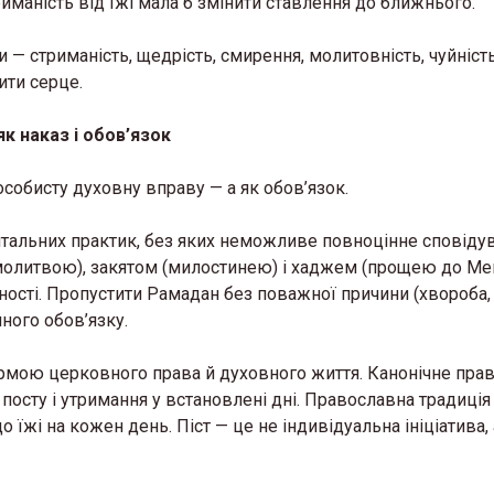
риманість від їжі мала б змінити ставлення до ближнього.
— стриманість, щедрість, смирення, молитовність, чуйніст
ити серце.
як наказ і обов’язок
особисту духовну вправу — а як обов’язок.
ентальних практик, без яких неможливе повноцінне сповіду
(молитвою), закятом (милостинею) і хаджем (прощею до Ме
ності. Пропустити Рамадан без поважної причини (хвороба,
ного обов’язку.
нормою церковного права й духовного життя. Канонічне пра
осту і утримання у встановлені дні. Православна традиція
о їжі на кожен день. Піст — це не індивідуальна ініціатива, 