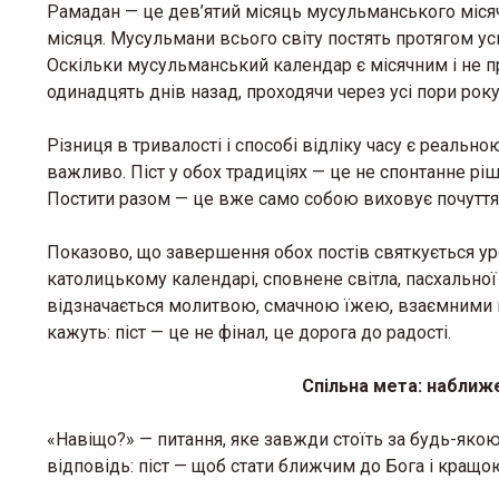
Рамадан — це дев’ятий місяць мусульманського місячн
місяця. Мусульмани всього світу постять протягом усь
Оскільки мусульманський календар є місячним і не п
одинадцять днів назад, проходячи через усі пори року
Різниця в тривалості і способі відліку часу є реальною
важливо. Піст у обох традиціях — це не спонтанне рішен
Постити разом — це вже само собою виховує почуття є
Показово, що завершення обох постів святкується ур
католицькому календарі, сповнене світла, пасхальної 
відзначається молитвою, смачною їжею, взаємними пр
кажуть: піст — це не фінал, це дорога до радості.
Спільна мета: наближ
«Навіщо?» — питання, яке завжди стоїть за будь-яко
відповідь: піст — щоб стати ближчим до Бога і кращ