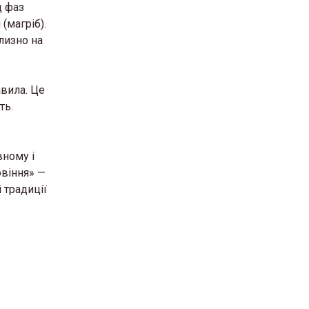
д фаз
(магріб).
лизно на
авила. Це
ть.
вному і
овіння» —
 традиції