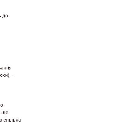
ь до
вання
кки) —
во
 іще
а спільна