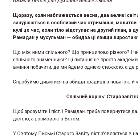
Назарій Петрів для Духовної Величі Львова
Щоразу, коли наближається весна, два великі сві
занурюються в особливий час стримання, молитви 
кулі це час, коли тіло відступає на другий план, а 
Рамадан у мусульман — обидва ці явища виростають
Що між ними спільного? Що принципово різного? І чи
спільного знаменника? Ці питання не просто академічн
вміння побачити, де ми йдемо однією стежкою, а де р
Спробуймо дивитися на обидві традиції з повагою й ч
Спільний корінь: Старозавіт
Щоб зрозуміти і піст, і Рамадан, треба повернутися дал
дієтою, а розмовою з Богом.
У Святому Письмі Старого Завіту піст з’являється в 