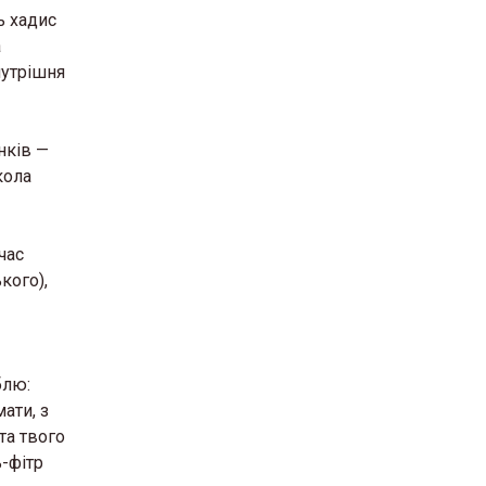
ь хадис
а
нутрішня
нків —
кола
час
кого),
блю:
ати, з
та твого
ь-фітр