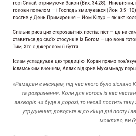
горі Синай, отримуючи Закон (Вих. 34:28). Ніневітяни
голови попелом — і Господь змилувався (Йон. 3:5–10
постив у День Примирення — Йом Кіпур — як акт колек
Спільна риса цих старозавітніх постів: піст — це не с
ставиться до своїх стосунків із Богом — що вона готов
Тим, Хто є джерелом її буття.
Іслам успадкував цю традицію. Коран прямо пов’язує
ісламським вченням, Аллах відкрив Мухаммаду перш
«Рамадан є місяцем, під час якого було зіслано
та розрізнення. Коли для когось із вас настане
захворіє чи буде в дорозі, то нехай постить таку
утруднення; доводьте ж до кінця дні посту і 
можливо, ви бу