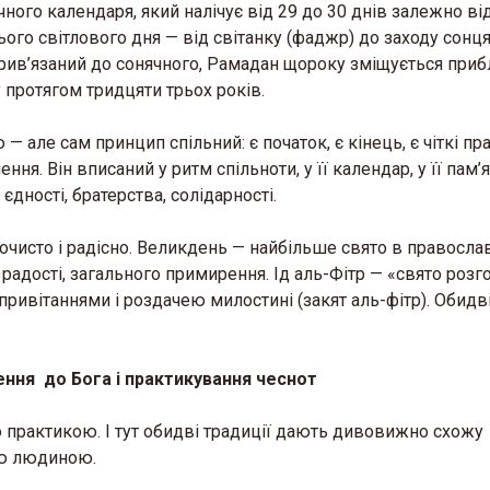
ого календаря, який налічує від 29 до 30 днів залежно ві
ого світлового дня — від світанку (фаджр) до заходу сонця 
рив’язаний до сонячного, Рамадан щороку зміщується приб
 протягом тридцяти трьох років.
 — але сам принцип спільний: є початок, є кінець, є чіткі пр
ня. Він вписаний у ритм спільноти, у її календар, у її пам’я
дності, братерства, солідарності.
очисто і радісно. Великдень — найбільше свято в правосла
радості, загального примирення. Ід аль-Фітр — «свято розг
ивітаннями і роздачею милостині (закят аль-фітр). Обидві
ення до Бога і практикування чеснот
ю практикою. І тут обидві традиції дають дивовижно схожу
ою людиною.