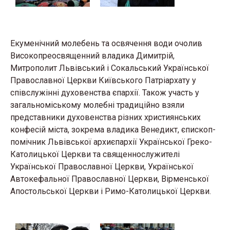
Екуменічний молебень та освячення води очолив
Високопреосвященний владика Димитрій,
Митрополит Львівський і Сокальський Української
Православної Церкви Київського Патріархату у
співслужінні духовенства єпархії. Також участь у
загальноміському молебні традиційно взяли
представники духовенства різних християнських
конфесій міста, зокрема владика Венедикт, єпископ-
помічник Львівської архиєпархії Української Греко-
Католицької Церкви та священнослужителі
Української Православної Церкви, Української
Автокефальної Православної Церкви, Вірменської
Апостольської Церкви і Римо-Католицької Церкви.