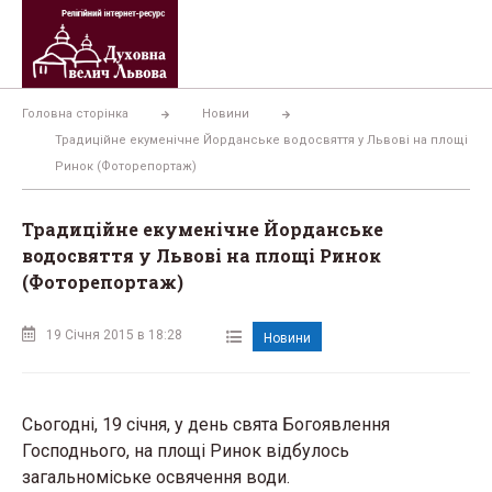
Перейти
до
вмісту
Головна сторінка
Новини
Традиційне екуменічне Йорданське водосвяття у Львові на площі
Ринок (Фоторепортаж)
Традиційне екуменічне Йорданське
водосвяття у Львові на площі Ринок
(Фоторепортаж)
19 Січня 2015 в 18:28
Новини
Сьогодні, 19 січня, у день свята Богоявлення
Господнього, на площі Ринок відбулось
загальноміське освячення води.