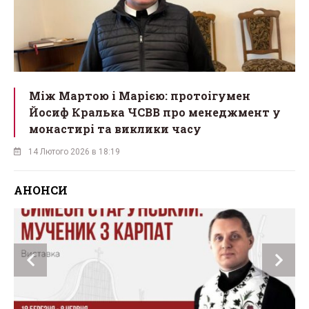
Між Мартою і Марією: протоігумен
Йосиф Кралька ЧСВВ про менеджмент у
монастирі та виклики часу
14 Лютого 2026 в 18:19
АНОНСИ