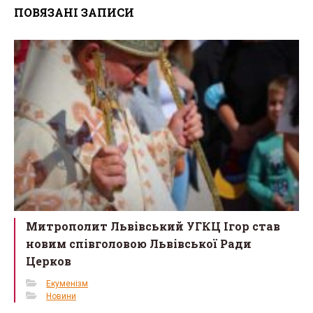
ПОВЯЗАНІ ЗАПИСИ
b
er
e
o
o
k
Митрополит Львівський УГКЦ Ігор став
новим співголовою Львівської Ради
Церков
Екуменізм
Новини