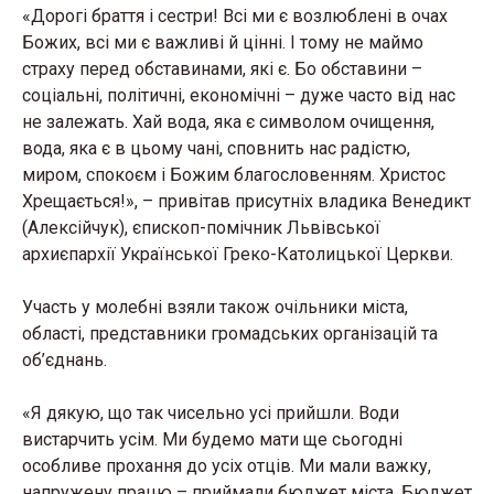
«Дорогі браття і сестри! Всі ми є возлюблені в очах
Божих, всі ми є важливі й цінні. І тому не маймо
страху перед обставинами, які є. Бо обставини –
соціальні, політичні, економічні – дуже часто від нас
не залежать. Хай вода, яка є символом очищення,
вода, яка є в цьому чані, сповнить нас радістю,
миром, спокоєм і Божим благословенням. Христос
Хрещається!», – привітав присутніх владика Венедикт
(Алексійчук), єпископ-помічник Львівської
архиєпархії Української Греко-Католицької Церкви.
Участь у молебні взяли також очільники міста,
області, представники громадських організацій та
об’єднань.
«Я дякую, що так чисельно усі прийшли. Води
вистарчить усім. Ми будемо мати ще сьогодні
особливе прохання до усіх отців. Ми мали важку,
напружену працю – приймали бюджет міста. Бюджет