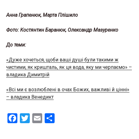
Анна Грапенюк, Марта Плішило
Фото: Костянтин Баранюк, Олександр Мазуренко
До теми:
«Дуже хочеться, щоби ваші душі були такими ж
чистими, як кришталь, як ця вода, яку ми черпаємо» –
владика Димитрій
«Всі ми є возлюблені в очах Божих, важливі й цінні»
– владика Венедикт
F
T
E
S
a
wi
m
h
ce
tt
ail
ar