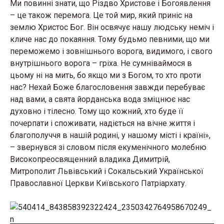
Ми повинні знати, що Різдво Христове і Богоявлення
– це також перемога. Це той мир, який приніс на
землю Христос Бог. Він освячує нашу людську неміч і
кличе нас до покаяння. Тому будьмо певними, що ми
переможемо і зовнішнього ворога, видимого, і свого
внутрішнього ворога – гріха. Не сумніваймося в
цьому ні на мить, бо якщо ми з Богом, то хто проти
нас? Нехай Боже благословення завжди перебуває
над вами, а свята йорданська вода зміцнює нас
духовно і тілесно. Тому що кожний, хто буде її
почерпати і споживати, надіється на вічне життя і
благополуччя в нашій родині, у нашому місті і країні»,
– звернувся зі словом після екуменічного молебню
Високопреосвященний владика Димитрій,
Митрополит Львівський і Сокальський Української
Православної Церкви Київського Патріархату.