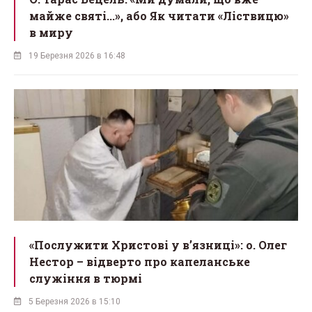
майже святі...», або Як читати «Ліствицю»
в миру
19 Березня 2026 в 16:48
«Послужити Христові у вʼязниці»: о. Олег
Нестор – відверто про капеланське
служіння в тюрмі
5 Березня 2026 в 15:10