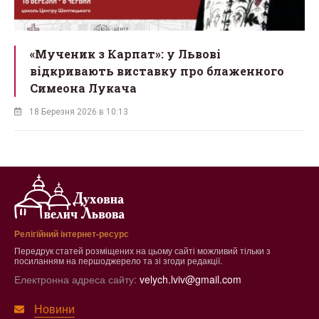
ї
«Мученик з Карпат»: у Львові
відкривають виставку про блаженного
Симеона Лукача
18 Березня 2026 в 10:13
Релігійний інтернет-ресурс
Передрук статей розміщених на цьому сайті можливий тільки з
посиланням на першоджерело та зі згоди редакції.
Електронна адреса сайту:
velych.lviv@gmail.com
Новини