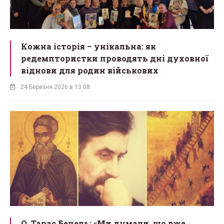
Кожна історія – унікальна: як
редемптористки проводять дні духовної
віднови для родин військових
24 Березня 2026 в 13:08
О. Тарас Бецель: «Ми думали, що вже