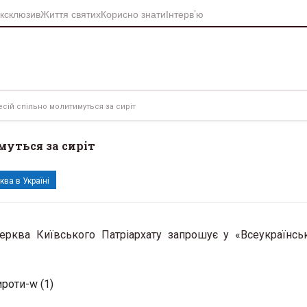
ксклюзив
Життя святих
Корисно знати
Інтерв’ю
сій спільно молитимуться за сиріт
муться за сиріт
ква в Україні
Церква Київського Патріархату запрошує у «Всеукраїнс