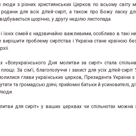
і люди з різних християнських Церков по всьому світу 
родини для всіх дітей-сиріт, а також про Божу ласку для
 відбувається щорічно, у другу неділю листопада.
 їхніх сімей є надзвичайно важливими, особливо в такі не
 вирішити проблему сирітства і Україна стане країною без 
хії.
х «Всеукраїнського Дня молитви за сиріт» стала спільн
ощі. За сім’ї, благополуччя і захист для усіх дітей-сиріт 
м молилися глави українських церков, Президента України з
тати та громадські діячі, прийомні батьки й усиновителі, д
 люди.
литви для сиріт» у ваших церквах чи спільнотах можна 