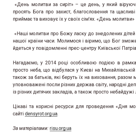
«День молитви за сиріт» – це день, у який віруюч
просять Бога про захист, благословення та щасливі 
приймає та виховує їх у своїх сім’ях. «День молитви»
«Наші молитви про Божу ласку до знедолених дітей і
нашої країни часи. Молимося і віримо, що Бог зможе
йдеться у повідомленні прес-центру Київської Патріар
Нагадаємо, у 2014 році особливою подією в рамка
просто неба, що відбулася у Києві на Михайлівській пл
також за батьків, які беруть їх на виховання, разо
уповноважені посли різних держав світу, народні депу
із різних дитячих закладів, а також просто небайдужі
Цікаві та корисні ресурси для проведення «Дня мо
сайті
densyrot.org.ua
.
За матеріалами:
risu.org.ua