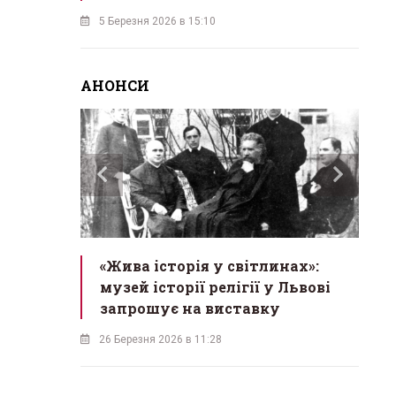
5 Березня 2026 в 15:10
АНОНСИ
ас
«Жива історія у світлинах»:
«М
екрет
музей історії релігії у Львові
в
одійна
запрошує на виставку
б
26 Березня 2026 в 11:28
18 