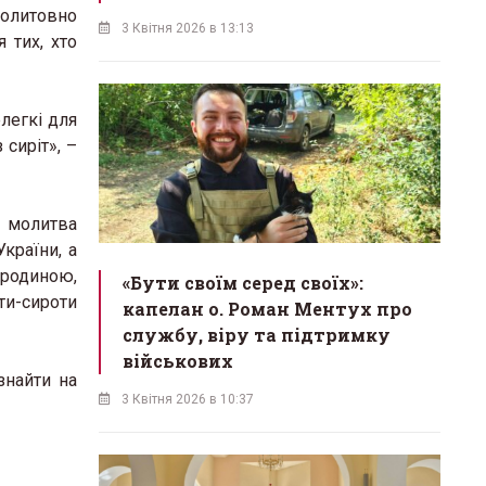
молитовно
3 Квітня 2026 в 13:13
 тих, хто
легкі для
сиріт», –
а молитва
України, а
 родиною,
«Бути своїм серед своїх»:
іти-сироти
капелан о. Роман Ментух про
службу, віру та підтримку
військових
знайти на
3 Квітня 2026 в 10:37