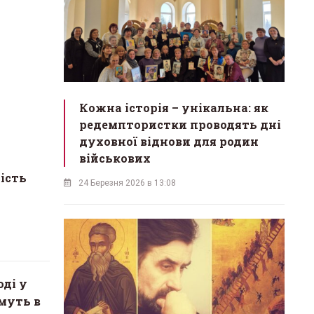
Кожна історія – унікальна: як
редемптористки проводять дні
духовної віднови для родин
військових
ість
24 Березня 2026 в 13:08
ді у
муть в