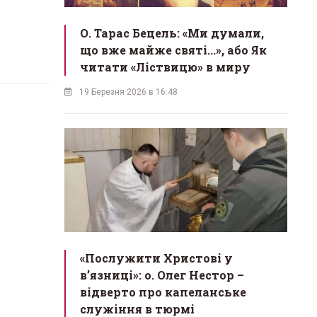
О. Тарас Бецель: «Ми думали,
що вже майже святі...», або Як
читати «Ліствицю» в миру
19 Березня 2026 в 16:48
«Послужити Христові у
вʼязниці»: о. Олег Нестор –
відверто про капеланське
служіння в тюрмі