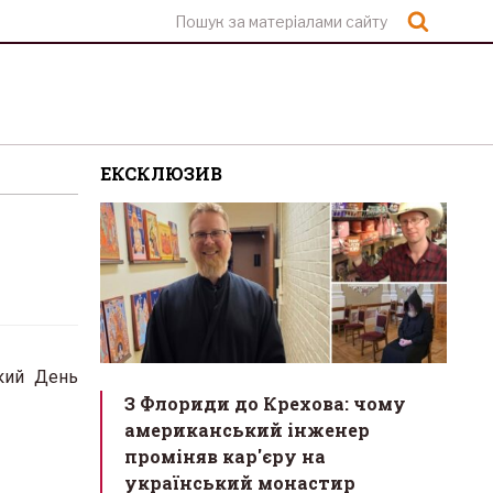
Шукат
ЕКСКЛЮЗИВ
ький День
З Флориди до Крехова: чому
американський інженер
проміняв кар'єру на
український монастир