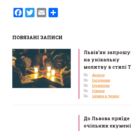
F
T
E
S
a
wi
m
h
ce
tt
ail
ar
ПОВЯЗАНІ ЗАПИСИ
b
er
e
o
Львів’ян запрош
o
на унікальну
k
молитву в стилі Т
Анонси
Ексклюзив
Екуменізм
Новини
Церква в Україні
До Львова приїде
очільник екумені