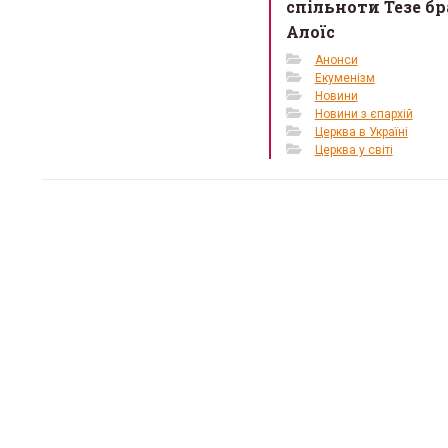
спільноти Тезе бр
Алоїс
Анонси
Екуменізм
Новини
Новини з єпархій
Церква в Україні
Церква у світі