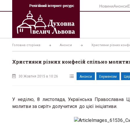
Перейти
Новини
Анонси
Е
до
вмісту
Головна сторінка
Анонси
Християни різних конфе
Християни різних конфесій спільно молити
30 Жовтня 2015 в 10:26
Анонси
Екуменізм
Цер
У неділю, 8 листопада, Українська Православна 
молитви за сиріт» долучитися до цієї ініціативи.