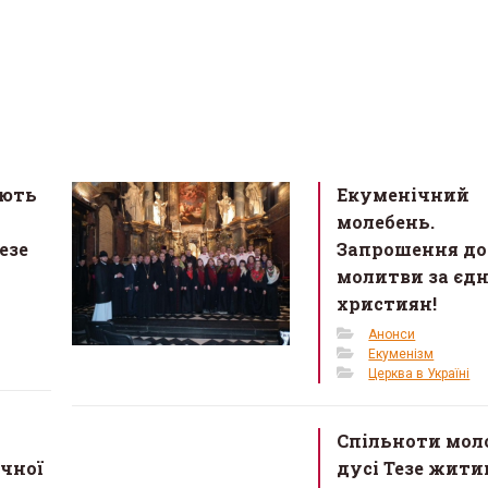
ують
Екуменічний
молебень.
езе
Запрошення до
молитви за єдн
християн!
Анонси
Екуменізм
Церква в Україні
Спільноти моло
чної
дусі Тезе жити