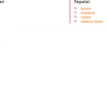
ат
Україні
Анонси
Екуменізм
Новини
Церква в Україні