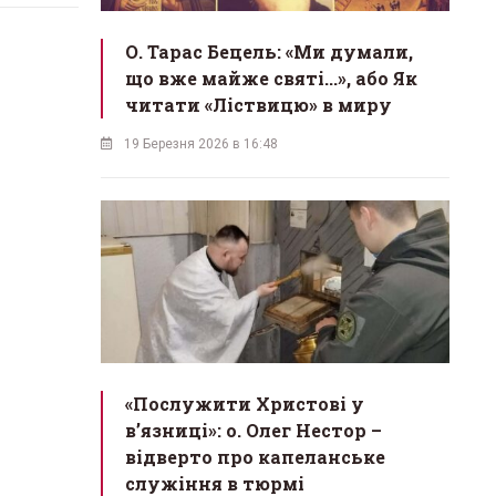
О. Тарас Бецель: «Ми думали,
що вже майже святі...», або Як
читати «Ліствицю» в миру
19 Березня 2026 в 16:48
«Послужити Христові у
вʼязниці»: о. Олег Нестор –
відверто про капеланське
служіння в тюрмі