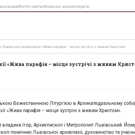
ксклюзив
Життя святих
Корисно знати
Інтерв’ю
Львівської архиєпархії «Жива парафія – місце зустрічі з живим Христом»
ії «Жива парафія – місце зустрічі з живим Хрис
йською Божественною Літургією в Архикатедральному собо
ії «Жива парафія – місце зустрічі з живим Христом».
владика Ігор, Архиєпископ і Митрополит Львівський. Йом
оп-помічник Львівської архиєпахії, духовенство та учасн