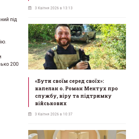
3 Квітня 2026 в 13:13
ний під
ію.
и
зько 200
«Бути своїм серед своїх»:
капелан о. Роман Ментух про
службу, віру та підтримку
військових
3 Квітня 2026 в 10:37