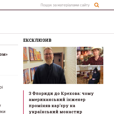
Шукат
ЕКСКЛЮЗИВ
том»
рі
З Флориди до Крехова: чому
американський інженер
проміняв кар'єру на
у
український монастир
ики