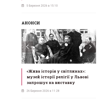
5 Березня 2026 в 15:10
АНОНСИ
ас
«Жива історія у світлинах»:
«М
екрет
музей історії релігії у Львові
в
одійна
запрошує на виставку
б
26 Березня 2026 в 11:28
18 