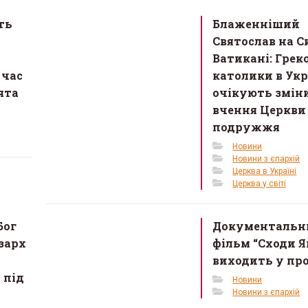
ть
Блаженніший
Святослав на С
Ватикані: Грек
 час
католики в Укр
ята
очікують змін
вчення Церкви
подружжя
Новини
Новини з єпархій
Церква в Україні
Церква у світі
Бог
Документальн
зарх
фільм “Сходи Я
виходить у пр
 під
Новини
Новини з єпархій