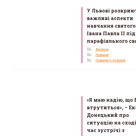
o
У Львові розкрию
o
важливі аспекти
k
навчання святого
Івана Павла ІІ під
парафіяльного св
Анонси
Новини
Новини з єпархій
«Я маю надію, що 
втрутиться», – Ек
Донецький про
ситуацію на сході
час зустрічі з