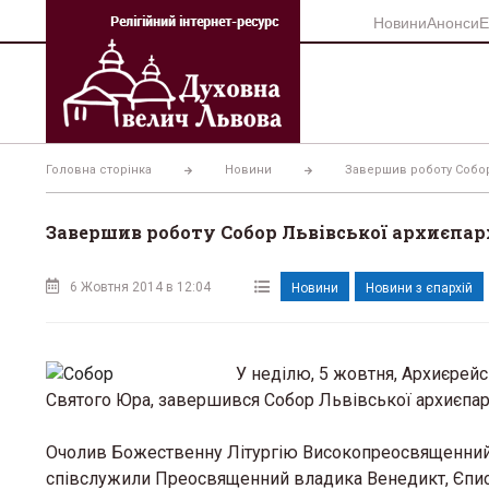
Перейти
Новини
Анонси
Е
до
вмісту
Головна сторінка
Новини
Завершив роботу Собор 
Завершив роботу Собор Львівської архиєпарх
6 Жовтня 2014 в 12:04
Новини
Новини з єпархій
У неділю, 5 жовтня, Архиєре
Святого Юра, завершився Собор Львівської архиєпарх
Очолив Божественну Літургію Високопреосвященний 
співслужили Преосвященний владика Венедикт, Єписк