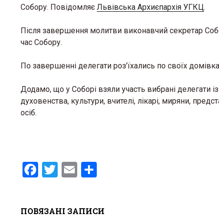
Собору. Повідомляє
Львівська Архиєпархія УГКЦ
.
Після завершення молитви виконавчий секретар Собо
час Собору.
По завершенні делегати роз’їхались по своїх домівк
Додамо, що у Соборі взяли участь вибрані делегати із
духовенства, культури, вчителі, лікарі, миряни, пред
осіб.
F
T
E
S
a
wi
m
h
ce
tt
ail
ar
ПОВЯЗАНІ ЗАПИСИ
b
er
e