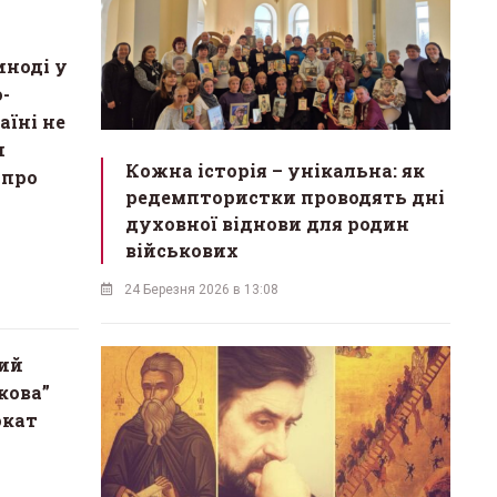
иноді у
о-
аїні не
и
Кожна історія – унікальна: як
 про
редемптористки проводять дні
духовної віднови для родин
військових
24 Березня 2026 в 13:08
ий
кова”
окат