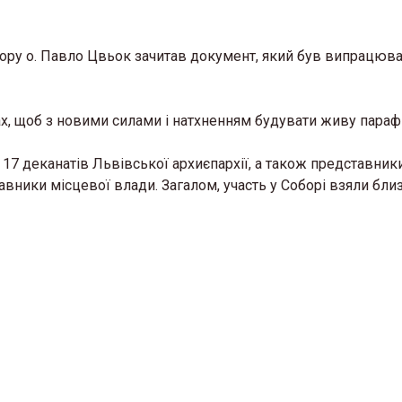
ру о. Павло Цвьок зачитав документ, який був випрацюва
ах, щоб з новими силами і натхненням будувати живу параф
 17 деканатів Львівської архиєпархії, а також представник
ставники місцевої влади. Загалом, участь у Соборі взяли бли