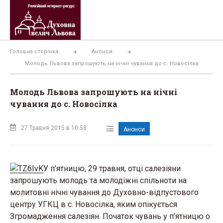
Перейти
до
вмісту
Головна сторінка
Анонси
Молодь Львова запрошують на нічні чування до с. Новосілка
Молодь Львова запрошують на нічні
чування до с. Новосілка
27 Травня 2015 в 10:58
Анонси
У п’ятницю, 29 травня, отці салезіяни
запрошують молодь та молодіжні спільноти на
молитовні нічні чування до Духовно-відпустового
центру УГКЦ в с. Новосілка, яким опікується
Згромадження салезіян. Початок чувань у п’ятницю о