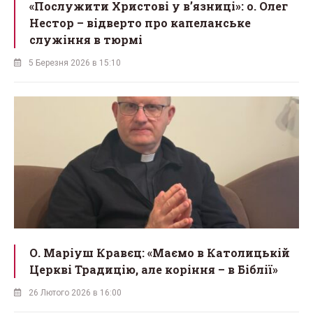
«Послужити Христові у вʼязниці»: о. Олег
Нестор – відверто про капеланське
служіння в тюрмі
5 Березня 2026 в 15:10
О. Маріуш Кравєц: «Маємо в Католицькій
Церкві Традицію, але коріння – в Біблії»
26 Лютого 2026 в 16:00