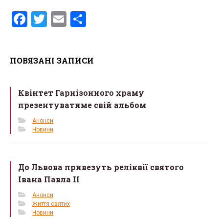
F
T
E
S
a
wi
m
h
ce
tt
ail
ar
ПОВЯЗАНІ ЗАПИСИ
b
er
e
o
Квінтет Гарнізонного храму
o
презентуватиме свій альбом
k
Анонси
Новини
До Львова привезуть реліквії святого
Івана Павла ІІ
Анонси
Життя святих
Новини