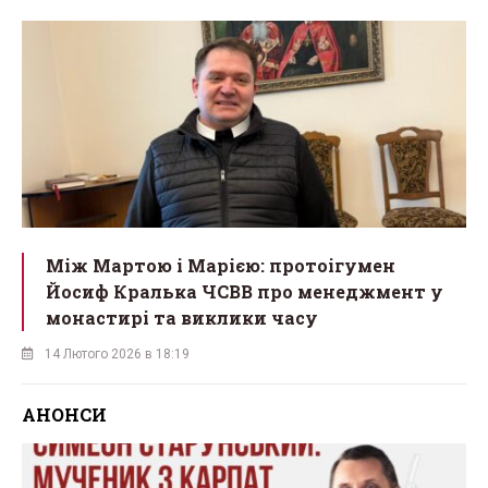
Між Мартою і Марією: протоігумен
Йосиф Кралька ЧСВВ про менеджмент у
монастирі та виклики часу
14 Лютого 2026 в 18:19
АНОНСИ