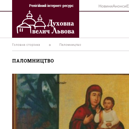
Перейти
Новини
Анонси
Е
до
вмісту
Головна сторінка
Паломництво
ПАЛОМНИЦТВО