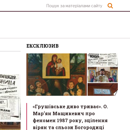
Шукат
ЕКСКЛЮЗИВ
«Грушівське диво триває». О.
Мар’ян Мащикевич про
феномен 1987 року, зцілення
вірян та сльози Богородиці