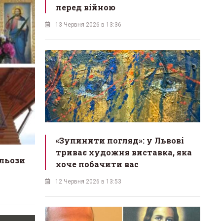
перед війною
13 Червня 2026 в 13:36
«Зупинити погляд»: у Львові
триває художня виставка, яка
сльози
хоче побачити вас
12 Червня 2026 в 13:53