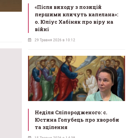
«Після виходу з позицій
першими кличуть капелана»:
о. Юліус Хабіняк про віру на
війні
29 Травня 2026 в 10:12
Неділя Сліпородженого: с.
Юстина Голубець про хвороби
та зцілення
15 Травня 2026 в 14:38