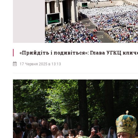
«Прийдіть і подивіться»: Глава УГКЦ клич
17 Червня 2025 в 13:13
Стань частиною команди:
«25 рок
львів'ян запрошують
львівсь
долучитися до організації 25-
мистец
ліття візиту Папи
візит П
4 Червня 2026 в 09:51
9 Червня 20