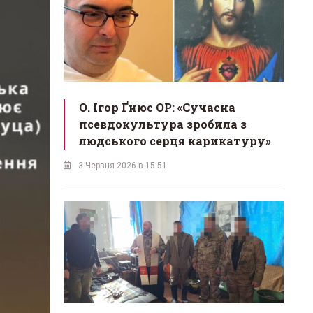
О. Ігор Ґнюс OP: «Сучасна
псевдокультура зробила з
людського серця карикатуру»
3 Червня 2026 в 15:51