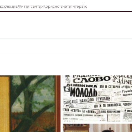
ксклюзив
Життя святих
Корисно знати
Інтерв’ю