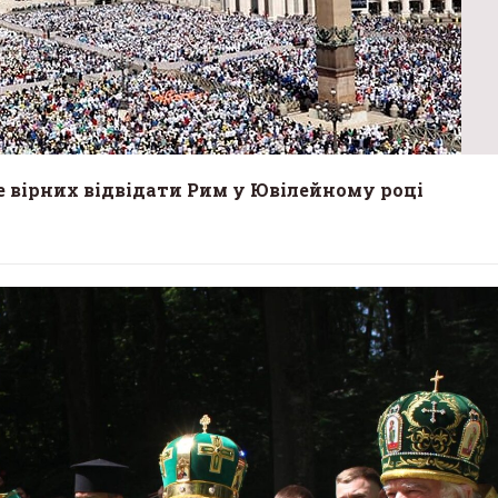
е вірних відвідати Рим у Ювілейному році
ів натхнення»: у
Для тих, хто чекає:
кій бібліотеці
редемптористки зап
ьким заходом згадають
на духовну віднову 
апи Івана Павла ІІ
безвісти зниклих воїн
26 в 14:25
9 Червня 2026 в 12:24