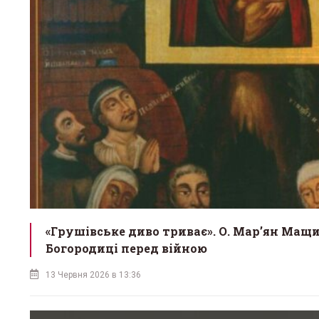
«Грушівське диво триває». О. Мар’ян Мащи
Богородиці перед війною
13 Червня 2026 в 13:36