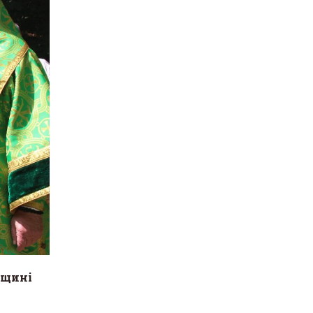
вщині