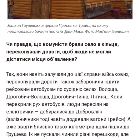
Балкон Грушівської церкви Пресвятої Тройці, на якому
неодноразово бачили постать Діви Марії. Фото Мар’яни Іванишин.
Чи правда, що комуністи брали село в кільце,
перекопували дороги, щоб люди не могли
дістатися місця обʼявлення?
Так, вони навіть залучали до цієї справи військових,
перекопували дороги. Також заборонили їздити
рейсовим автобусам по сусідніх селах: Волоща,
Дрогобич-Волоща, Дрогобич-Тинів, Літиня… Коли
перекрили рух автобусів, люди пересіли на
електрички — добиралися до Добровлян
(залізничники тоді навіть додавали вагони і рейси). А
вже звідти близько трьох кілометрів ішли пішки до
Грушева. Їх не пускали, чинили різні перешкоди, але