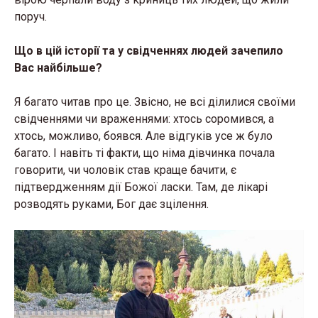
поруч.
Що в цій історії та у свідченнях людей зачепило
Вас найбільше?
Я багато читав про це. Звісно, не всі ділилися своїми
свідченнями чи враженнями: хтось соромився, а
хтось, можливо, боявся. Але відгуків усе ж було
багато. І навіть ті факти, що німа дівчинка почала
говорити, чи чоловік став краще бачити, є
підтвердженням дії Божої ласки. Там, де лікарі
розводять руками, Бог дає зцілення.