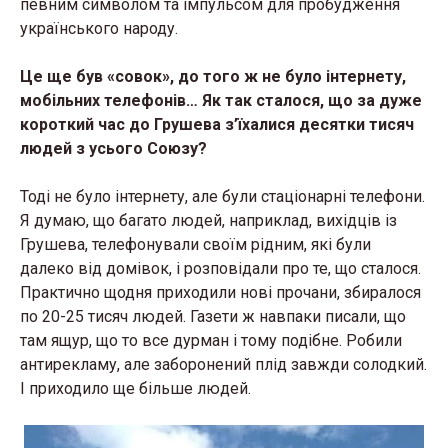
певним символом та імпульсом для пробудження
українського народу.
Це ще був «совок», до того ж не було інтернету,
мобільних телефонів… Як так сталося, що за дуже
короткий час до Грушева з’їхалися десятки тисяч
людей з усього Союзу?
Тоді не було інтернету, але були стаціонарні телефони.
Я думаю, що багато людей, наприклад, вихідців із
Грушева, телефонували своїм рідним, які були
далеко від домівок, і розповідали про те, що сталося.
Практично щодня приходили нові прочани, збиралося
по 20-25 тисяч людей. Газети ж навпаки писали, що
там ящур, що то все дурман і тому подібне. Робили
антирекламу, але заборонений плід завжди солодкий.
І приходило ще більше людей.