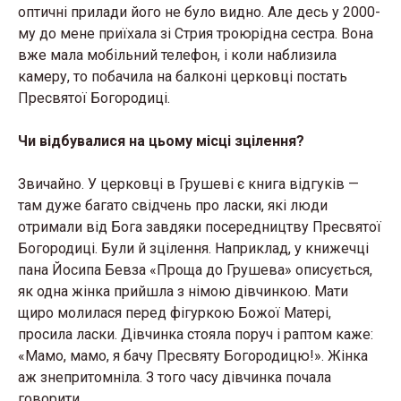
оптичні прилади його не було видно. Але десь у 2000-
му до мене приїхала зі Стрия троюрідна сестра. Вона
вже мала мобільний телефон, і коли наблизила
камеру, то побачила на балконі церковці постать
Пресвятої Богородиці.
Чи відбувалися на цьому місці зцілення?
Звичайно. У церковці в Грушеві є книга відгуків —
там дуже багато свідчень про ласки, які люди
отримали від Бога завдяки посередництву Пресвятої
Богородиці. Були й зцілення. Наприклад, у книжечці
пана Йосипа Бевза «Проща до Грушева» описується,
як одна жінка прийшла з німою дівчинкою. Мати
щиро молилася перед фігуркою Божої Матері,
просила ласки. Дівчинка стояла поруч і раптом каже:
«Мамо, мамо, я бачу Пресвяту Богородицю!». Жінка
аж знепритомніла. З того часу дівчинка почала
говорити.