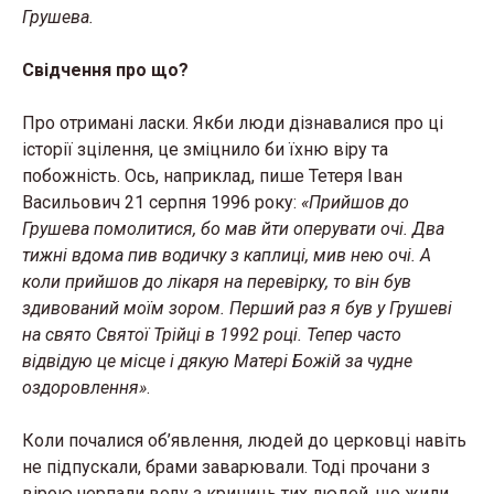
Грушева.
Свідчення про що?
Про отримані ласки. Якби люди дізнавалися про ці
історії зцілення, це зміцнило би їхню віру та
побожність. Ось, наприклад, пише Тетеря Іван
Васильович 21 серпня 1996 року:
«Прийшов до
Грушева помолитися, бо мав йти оперувати очі. Два
тижні вдома пив водичку з каплиці, мив нею очі. А
коли прийшов до лікаря на перевірку, то він був
здивований моїм зором. Перший раз я був у Грушеві
на свято Святої Трійці в 1992 році. Тепер часто
відвідую це місце і дякую Матері Божій за чудне
оздоровлення»
.
Коли почалися об’явлення, людей до церковці навіть
не підпускали, брами заварювали. Тоді прочани з
вірою черпали воду з криниць тих людей, що жили