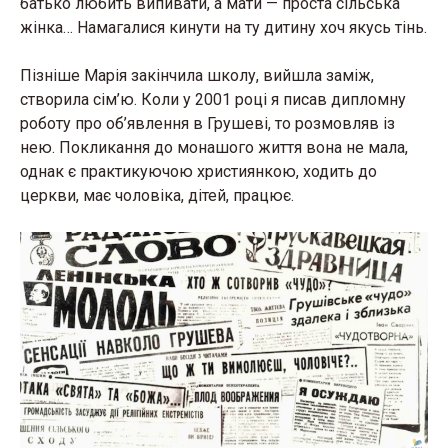
батько любить випивати, а мати — проста сільська
жінка… Намагалися кинути на ту дитину хоч якусь тінь.
Пізніше Марія закінчила школу, вийшла заміж,
створила сім’ю. Коли у 2001 році я писав дипломну
роботу про об’явлення в Грушеві, то розмовляв із
нею. Покликання до монашого життя вона не мала,
однак є практикуючою християнкою, ходить до
церкви, має чоловіка, дітей, працює.