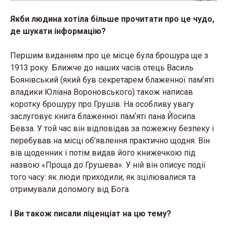
Якби людина хотіла більше прочитати про це чудо,
де шукати інформацію?
Першим виданням про це місце була брошура ще з
1913 року. Ближче до наших часів отець Василь
Боянівський (який був секретарем блаженної пам’яті
владики Юліана Вороновського) також написав
коротку брошуру про Грушів. На особливу увагу
заслуговує книга блаженної памʼяті пана Йосипа
Бевза. У той час він відповідав за пожежну безпеку і
перебував на місці об’явлення практично щодня. Він
вів щоденник і потім видав його книжечкою під
назвою «Проща до Грушева». У ній він описує події
того часу: як люди приходили, як зцілювалися та
отримували допомогу від Бога.
І Ви також писали ліценціат на цю тему?