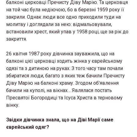
балконі церковці Пречисту Діву Марію. Та церковця
на той час була недіючою, бо в березні 1959 року її
закрили. Однак люди все одно приходили туди на
молитву і доглядали за нею: відмальовували,
встановили хрест, який упав у 1958 році, ще за рік до
закриття.
26 квітня 1987 року дівчинка зауважила, що на
балконі цієї церковці ходить жінка у єврейському
одязі та з дитиною на руках. З того часу там почали
збиратися люди, багато з яких теж бачили Пречисту
Діву Марію на балконі храму. Згодом об’явлення
бачили на куполі, на вікнах… Являлася постать
Пресвятої Богородиці та Ісуса Христа в терновому
вінку.
Звідки дівчинка знала, що на Діві Марії саме
єврейський одяг?