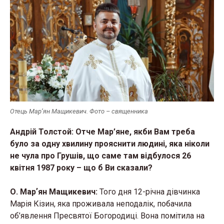
Отець Марʼян Мащикевич. Фото – священника
Андрій Толстой: Отче Мар’яне, якби Вам треба
було за одну хвилину прояснити людині, яка ніколи
не чула про Грушів, що саме там відбулося 26
квітня 1987 року – що б Ви сказали?
О. Марʼян Мащикевич:
Того дня 12-річна дівчинка
Марія Кізин, яка проживала неподалік, побачила
об’явлення Пресвятої Богородиці. Вона помітила на