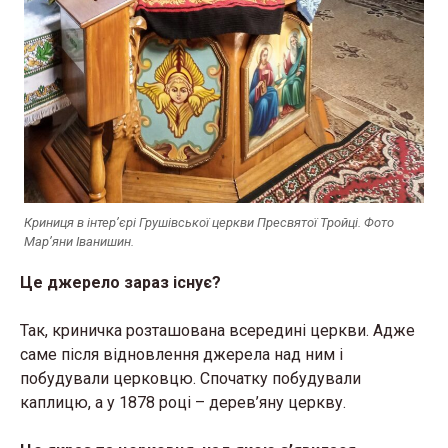
Криниця в інтер’єрі Грушівської церкви Пресвятої Тройці. Фото
Мар’яни Іванишин.
Це джерело зараз існує?
Так, криничка розташована всередині церкви. Адже
саме після відновлення джерела над ним і
побудували церковцю. Спочатку побудували
каплицю, а у 1878 році – дерев’яну церкву.