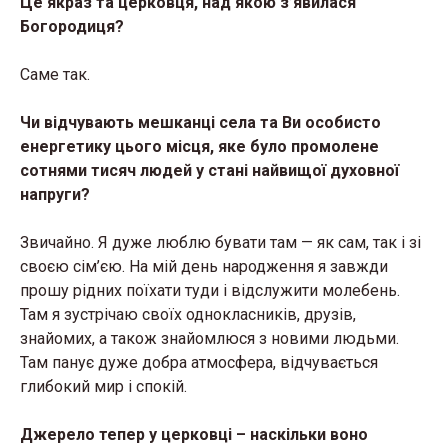
Це якраз та церковця, над якою з’явилася
Богородиця?
Саме так.
Чи відчувають мешканці села та Ви особисто
енергетику цього місця, яке було промолене
сотнями тисяч людей у стані найвищої духовної
напруги?
Звичайно. Я дуже люблю бувати там — як сам, так і зі
своєю сім’єю. На мій день народження я завжди
прошу рідних поїхати туди і відслужити молебень.
Там я зустрічаю своїх однокласників, друзів,
знайомих, а також знайомлюся з новими людьми.
Там панує дуже добра атмосфера, відчувається
глибокий мир і спокій.
Джерело тепер у церковці – наскільки воно