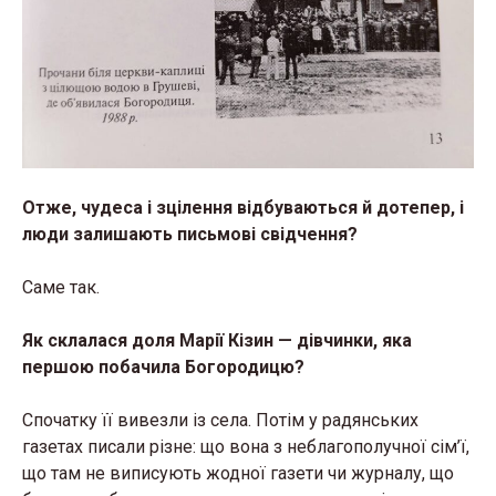
Отже, чудеса і зцілення відбуваються й дотепер, і
люди залишають письмові свідчення?
Саме так.
Як склалася доля Марії Кізин — дівчинки, яка
першою побачила Богородицю?
Спочатку її вивезли із села. Потім у радянських
газетах писали різне: що вона з неблагополучної сім’ї,
що там не виписують жодної газети чи журналу, що