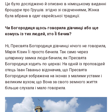
Це було досліджено й описано в німецькому виданні
брошури про Грушів: згідно зі свідченнями, Жінка
була вбрана в одяг єврейської традиції.
Чи Богородиця щось говорила дівчинці або ще
комусь із тих людей, хто Її бачив?
Ні, Пресвята Богородиця дівчинці нічого не говорила,
Марія Кізин Її просто бачила. Так само через
шпаринку замка люди бачили, як Пресвята
Богородиця ходить по церкві. На одній із проповідей
отець Іван Гаваньо відзначив, що Пресвята
Богородиця зображена на іконах з малими устами і
великим вухом, що Вона за свого земного життя
більше слухала і мало говорила.