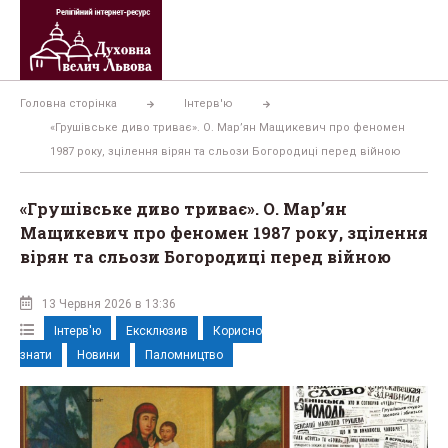
Перейти
до
вмісту
Головна сторінка
Інтерв'ю
«Грушівське диво триває». О. Мар’ян Мащикевич про феномен
1987 року, зцілення вірян та сльози Богородиці перед війною
«Грушівське диво триває». О. Мар’ян
Мащикевич про феномен 1987 року, зцілення
вірян та сльози Богородиці перед війною
13 Червня 2026 в 13:36
Інтерв'ю
Ексклюзив
Корисно
знати
Новини
Паломництво