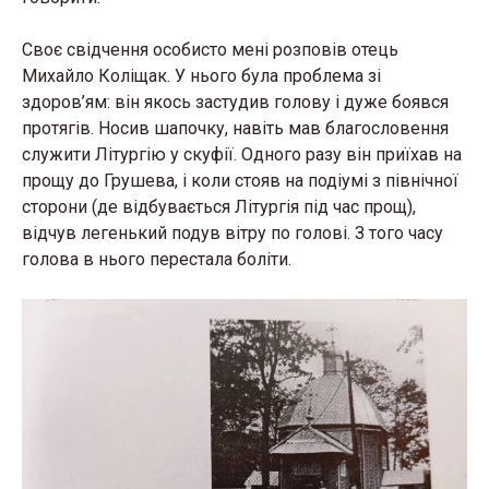
Своє свідчення особисто мені розповів отець
Михайло Коліщак. У нього була проблема зі
здоров’ям: він якось застудив голову і дуже боявся
протягів. Носив шапочку, навіть мав благословення
служити Літургію у скуфії. Одного разу він приїхав на
прощу до Грушева, і коли стояв на подіумі з північної
сторони (де відбувається Літургія під час прощ),
відчув легенький подув вітру по голові. З того часу
голова в нього перестала боліти.