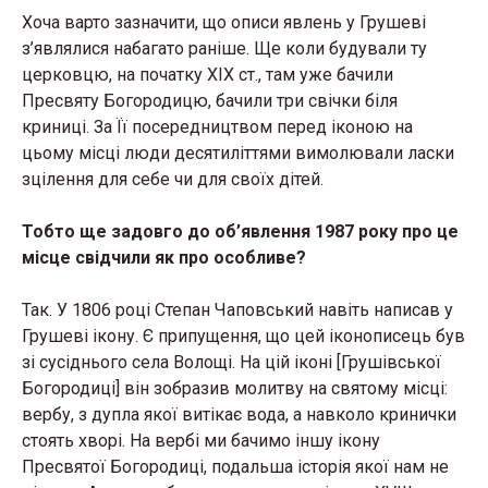
Хоча варто зазначити, що описи явлень у Грушеві
з’являлися набагато раніше. Ще коли будували ту
церковцю, на початку XIX ст., там уже бачили
Пресвяту Богородицю, бачили три свічки біля
криниці. За Її посередництвом перед іконою на
цьому місці люди десятиліттями вимолювали ласки
зцілення для себе чи для своїх дітей.
Тобто ще задовго до об’явлення 1987 року про це
місце свідчили як про особливе?
Так. У 1806 році Степан Чаповський навіть написав у
Грушеві ікону. Є припущення, що цей іконописець був
зі сусіднього села Волощі. На цій іконі [Грушівської
Богородиці] він зобразив молитву на святому місці:
вербу, з дупла якої витікає вода, а навколо кринички
стоять хворі. На вербі ми бачимо іншу ікону
Пресвятої Богородиці, подальша історія якої нам не