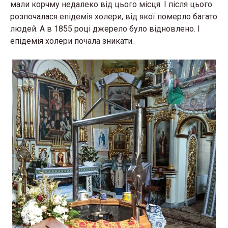
мали корчму недалеко від цього місця. І після цього
розпочалася епідемія холери, від якої померло багато
людей. А в 1855 році джерело було відновлено. І
епідемія холери почала зникати.