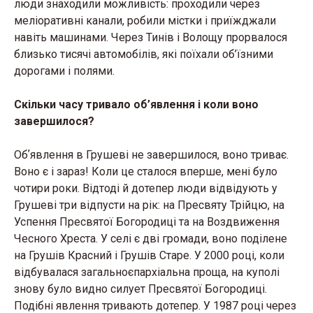
люди знаходили можливість: проходили через
меліоративні канали, робили містки і приїжджали
навіть машинами. Через Тинів і Волощу прорвалося
близько тисячі автомобілів, які поїхали об’їзними
дорогами і полями.
Скільки часу тривало об’явлення і коли воно
завершилося?
Обʼявлення в Грушеві не завершилося, воно триває.
Воно є і зараз! Коли це сталося вперше, мені було
чотири роки. Відтоді й дотепер люди відвідують у
Грушеві три відпусти на рік: на Пресвяту Трійцю, на
Успення Пресвятої Богородиці та на Воздвиження
Чесного Хреста. У селі є дві громади, воно поділене
на Грушів Красний і Грушів Старе. У 2000 році, коли
відбувалася загальноєпархіальна проща, на куполі
знову було видно силует Пресвятої Богородиці.
Подібні явлення тривають дотепер. У 1987 році через