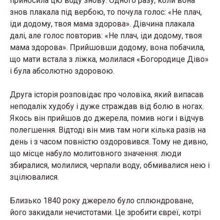
приносила цю воду знову. Одного разу, коли вона
знов плакала під вербою, то почула голос: «Не плач,
іди додому, твоя мама здорова». Дівчина плакала
далі, але голос повторив: «Не плач, іди додому, твоя
мама здорова». Прийшовши додому, вона побачила,
що мати встала з ліжка, молилася «Богородице Діво»
і була абсолютно здоровою.
Друга історія розповідає про чоловіка, який випасав
неподалік худобу і дуже страждав від болю в ногах.
Якось він прийшов до джерела, помив ноги і відчув
полегшення. Відтоді він мив там ноги кілька разів на
день і з часом повністю оздоровився. Тому не дивно,
що місце набуло молитовного значення: люди
збиралися, молилися, черпали воду, обмивалися нею і
зцілювалися.
Близько 1840 року джерело було сплюндроване,
його закидали нечистотами. Це зробити євреї, котрі