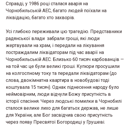
Справді, у 1986 році сталася аварія на
Чорнобильській АЕС, багато людей поїхали на
ліквідацію, багато хто захворів.
Усі глибоко переживали цю трагедію. Представники
радянської влади забрали гроші, які люди
жертвували на храм, і передали на лікування
постраждалим ліквідаторам під час аварії на
Чорнобильській АЕС. Близько 60 тисяч карбованців —
на той час це були великі гроші. Купюри просушили
на колгоспному току та передали ліквідаторам (до
слова, двокімнатна квартира в новобудові тоді
коштувала 15 тисяч). Однак піднесення народу було
неймовірним, люди відчули Божу присутність в
історії спасіння. Через людські помилки в Чорнобилі
сталося велике лихо для багатьох держав, не лише
для України, але Бог засвідчив свою присутність
через появу Пресвятої Богородиці у Грушеві.