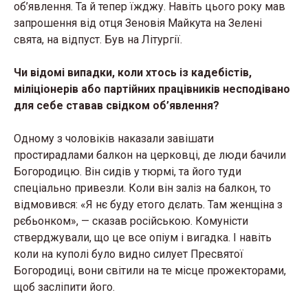
об’явлення. Та й тепер їжджу. Навіть цього року мав
запрошення від отця Зеновія Майкута на Зелені
свята, на відпуст. Був на Літургії.
Чи відомі випадки, коли хтось із кадебістів,
міліціонерів або партійних працівників несподівано
для себе ставав свідком об’явлення?
Одному з чоловіків наказали завішати
простирадлами балкон на церковці, де люди бачили
Богородицю. Він сидів у тюрмі, та його туди
спеціально привезли. Коли він заліз на балкон, то
відмовився: «Я нє буду етого дєлать. Там женщіна з
рєбьонком», — сказав російською. Комуністи
стверджували, що це все опіум і вигадка. І навіть
коли на куполі було видно силует Пресвятої
Богородиці, вони світили на те місце прожекторами,
щоб засліпити його.