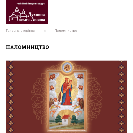
Перейти
до
вмісту
Головна сторінка
Паломництво
ПАЛОМНИЦТВО