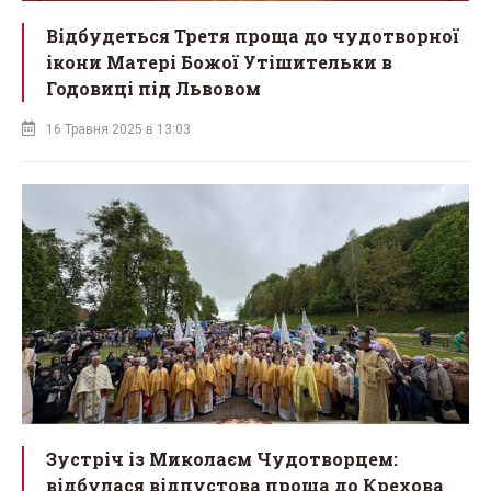
Відбудеться Третя проща до чудотворної
ікони Матері Божої Утішительки в
Годовиці під Львовом
16 Травня 2025 в 13:03
Зустріч із Миколаєм Чудотворцем:
відбулася відпустова проща до Крехова