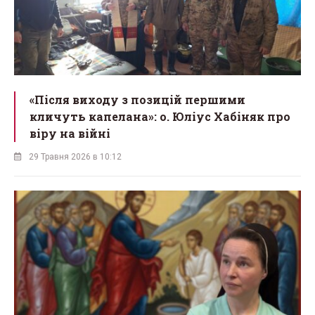
«Після виходу з позицій першими
кличуть капелана»: о. Юліус Хабіняк про
віру на війні
29 Травня 2026 в 10:12