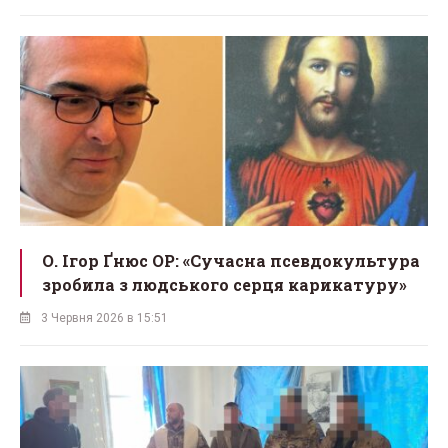
О. Ігор Ґнюс OP: «Сучасна псевдокультура
зробила з людського серця карикатуру»
3 Червня 2026 в 15:51