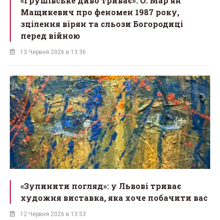
«Грушівське диво триває». О. Мар’ян
Мащикевич про феномен 1987 року,
зцілення вірян та сльози Богородиці
перед війною
13 Червня 2026 в 13:36
«Зупинити погляд»: у Львові триває
художня виставка, яка хоче побачити вас
12 Червня 2026 в 13:53