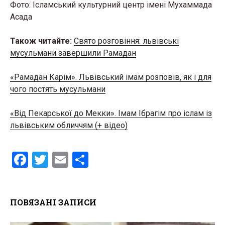
Фото: Ісламський культурний центр імені Мухаммада
Асада
Також читайте:
Свято розговіння: львівські
мусульмани завершили Рамадан
«Рамадан Карім». Львівський імам розповів, як і для
чого постять мусульмани
«Від Пекарської до Мекки». Імам Ібрагім про іслам із
львівським обличчям (+ відео)
F
T
E
S
a
wi
m
h
ce
tt
ail
ar
ПОВЯЗАНІ ЗАПИСИ
b
er
e
o