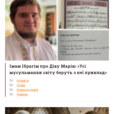
o
k
Імам Ібрагім про Діву Марію: «Усі
мусульманки світу беруть з неї приклад»
Інтерв'ю
Іслам
Корисно знати
Новини