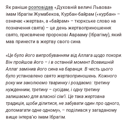
Як раніше
розповідав
«Духовній величі Львова»
імам Ібрагім Жумабеков, Курбан-байрам («курбан» –
означає «жертва», а «байрам» – тюркське слово на
позначення свята) – це день жертвоприношення:
свято, присвячене пророкові Аврааму (Ібрагіму), який
мав принести в жертву свого сина.
«Це було його випробуванням від Аллага щодо покори.
Він пройшов його – і в останній момент Всевишній
Аллаг замінив його сина на баранця. В честь цього
було установлено свято жертвоприношень. Кожного
року ми заколюємо тваринку і роздаємо: третину
нужденним, третину – сусідам, і одну третину
залишаємо для власної сім’ї. Це така жертовна
традиція, щоби ділитися, не забувати один про одного,
допомагати одне одному»,
– поділився у загаданому
вище інтерв’ю імам Ібрагім.