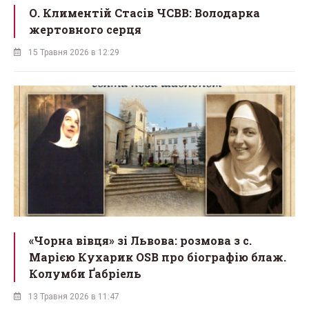
О. Климентій Стасів ЧСВВ: Володарка
жертовного серця
15 Травня 2026 в 12:29
«Чорна вівця» зі Львова: розмова з с.
Марією Кухарик OSB про біографію блаж.
Колумби Ґабріель
13 Травня 2026 в 11:47