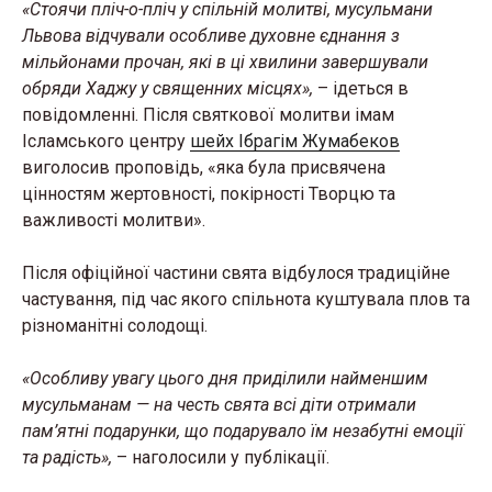
«Стоячи пліч-о-пліч у спільній молитві, мусульмани
Львова відчували особливе духовне єднання з
мільйонами прочан, які в ці хвилини завершували
обряди Хаджу у священних місцях»,
– ідеться в
повідомленні. Після святкової молитви імам
Ісламського центру
шейх Ібрагім Жумабеков
виголосив проповідь, «яка була присвячена
цінностям жертовності, покірності Творцю та
важливості молитви».
Після офіційної частини свята відбулося традиційне
частування, під час якого спільнота куштувала плов та
різноманітні солодощі.
«Особливу увагу цього дня приділили найменшим
мусульманам — на честь свята всі діти отримали
пам’ятні подарунки, що подарувало їм незабутні емоції
та радість»,
– наголосили у публікації.