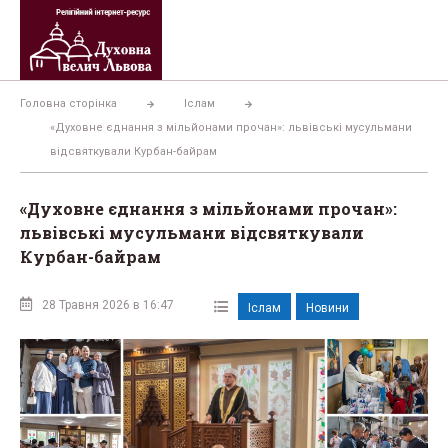
Перейти
до
вмісту
Головна сторінка
Іслам
«Духовне єднання з мільйонами прочан»: львівські мусульмани
відсвяткували Курбан-байрам
«Духовне єднання з мільйонами прочан»:
львівські мусульмани відсвяткували
Курбан-байрам
28 Травня 2026 в 16:47
Іслам
Новини