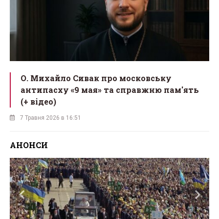
О. Михайло Сивак про московську
антипасху «9 мая» та справжню пам'ять
(+ відео)
7 Травня 2026 в 16:51
АНОНСИ