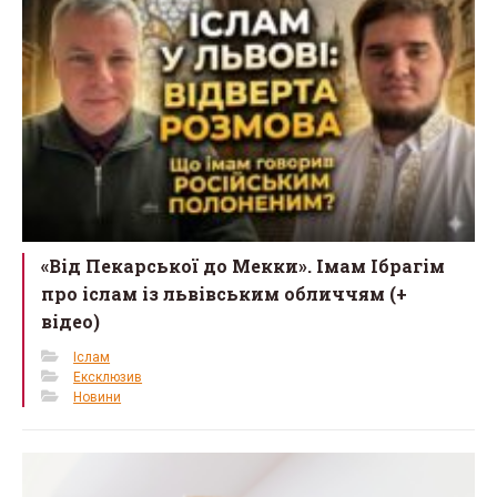
«Від Пекарської до Мекки». Імам Ібрагім
про іслам із львівським обличчям (+
відео)
Іслам
Ексклюзив
Новини