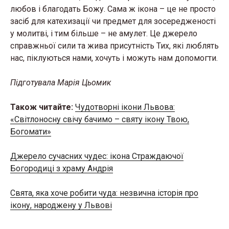
любов і благодать Божу. Сама ж ікона – це не просто
засіб для катехизації чи предмет для зосередженості
у молитві, і тим більше – не амулет. Це джерело
справжньої сили та жива присутність Тих, які люблять
нас, піклуються нами, хочуть і можуть нам допомогти.
Підготувала Марія Цьомик
Також читайте:
Чудотворні ікони Львова:
«Світлоносну свічу бачимо – святу ікону Твою,
Богомати»
Джерело сучасних чудес: ікона Страждаючої
Богородиці з храму Андрія
Свята, яка хоче робити чуда: незвична історія про
ікону, народжену у Львові