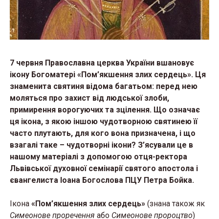
7 червня Православна церква України вшановує
ікону Богоматері «Пом’якшення злих сердець». Ця
знаменита святиня відома багатьом: перед нею
моляться про захист від людської злоби,
примирення ворогуючих та зцілення. Що означає
ця ікона, з якою іншою чудотворною святинею її
часто плутають, для кого вона призначена, і що
взагалі таке – чудотворні ікони? З’ясували це в
нашому матеріалі з допомогою отця-ректора
Львівської духовної семінарії святого апостола і
євангелиста Іоана Богослова ПЦУ Петра Бойка.
Ікона
«Пом’якшення злих сердець»
(знана також як
Симеонове проречення
або
Симеонове пророцтво
)