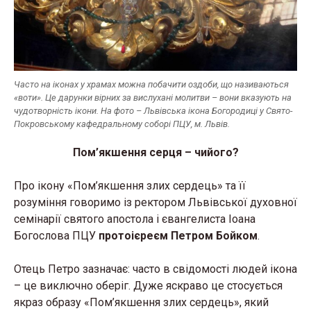
Часто на іконах у храмах можна побачити оздоби, що називаються
«воти». Це дарунки вірних за вислухані молитви – вони вказують на
чудотворність ікони. На фото – Львівська ікона Богородиці у Свято-
Покровському кафедральному соборі ПЦУ, м. Львів.
Пом’якшення серця – чийого?
Про ікону «Пом’якшення злих сердець» та її
розуміння говоримо із ректором Львівської духовної
семінарії святого апостола і євангелиста Іоана
Богослова ПЦУ
протоієреєм Петром Бойком
.
Отець Петро зазначає: часто в свідомості людей ікона
– це виключно оберіг. Дуже яскраво це стосується
якраз образу «Пом’якшення злих сердець», який