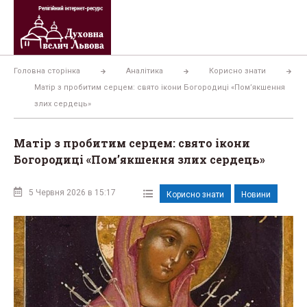
Перейти
до
вмісту
Головна сторінка
Аналітика
Корисно знати
Матір з пробитим серцем: свято ікони Богородиці «Пом’якшення
злих сердець»
Матір з пробитим серцем: свято ікони
Богородиці «Пом’якшення злих сердець»
5 Червня 2026 в 15:17
Корисно знати
Новини