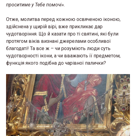
проси­тиме у Тебе помочі».
Отже, молитва перед кожною освяченою іконою,
здійснена у щирій вірі, вже прикликає дар
чудотворіння. Що й казати про ті святині, які були
протягом віків визнані джерелами особливої
благодаті! Та все ж – чи розуміють люди суть
чудотворності ікони, а чи вважають її предметом,
функція якого подібна до чарівної палички?