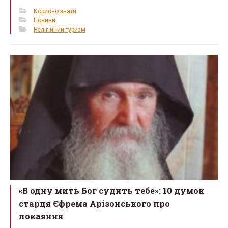
Корисно знати
Новини
Релігійний туризм
«В одну мить Бог судить тебе»: 10 думок
старця Єфрема Арізонського про
покаяння