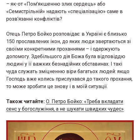
– як-от «Пом’якшенню злих сердець» або
«Семистрільній» надають «спеціалізацію» саме в
розв’язанні конфліктів?
Отець Петро Бойко розповідає: в Україні є близько
150 прославлених ікон, до яких люди звертаються зі
своїми конкретними проханнями – і одержують
допомогу. Здебільшого дія Божа була відповіддю
людині у її важких безнадійних обставинах. І такі
чуда служать зміцненню віри багатьох людей: якщо
Господь вже колись прислухався до такого прохання,
то може зробити це знову і в моїй ситуації.
Також читайте:
О. Петро Бойко: «Треба вкладати
сенс у богослужіння, а не шукати швидких чудес»