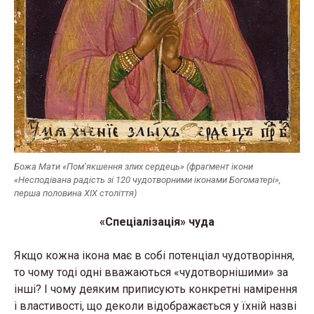
Божа Мати «Пом’якшення злих сердець» (фрагмент ікони
«Несподівана радість зі 120 чудотворними іконами Богоматері»,
перша половина XIX століття)
«Спеціалізація» чуда
Якщо кожна ікона має в собі потенціал чудотворіння,
то чому тоді одні вважаються «чудотворнішими» за
інші? І чому деяким приписують конкретні намірення
і властивості, що деколи відображається у їхній назві