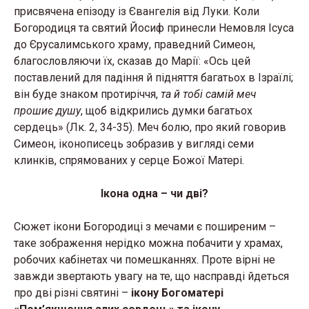
присвячена епізоду із Євангелія від Луки. Коли
Богородиця та святий Йосиф принесли Немовля Ісуса
до Єрусалимського храму, праведний Симеон,
благословляючи їх, сказав до Марії: «Ось цей
поставлений для падіння й підняття багатьох в Ізраїлі;
він буде знаком протиріччя,
та й тобі самій меч
прошиє душу
, щоб відкрились думки багатьох
сердець» (Лк. 2, 34-35). Меч болю, про який говорив
Симеон, іконописець зобразив у вигляді семи
клинків, спрямованих у серце Божої Матері.
Ікона одна – чи дві?
Сюжет ікони Богородиці з мечами є поширеним –
таке зображення нерідко можна побачити у храмах,
робочих кабінетах чи помешканнях. Проте вірні не
завжди звертають увагу на те, що насправді йдеться
про дві різні святині –
ікону Богоматері