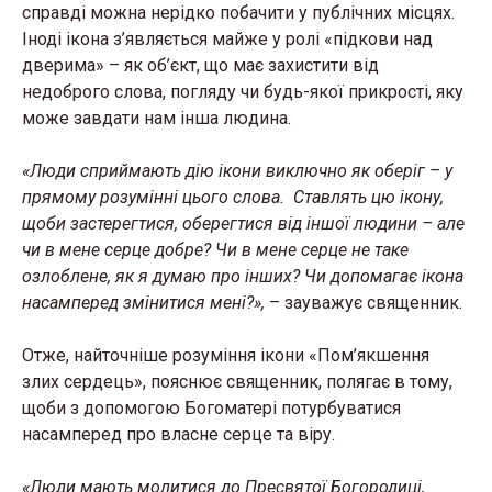
справді можна нерідко побачити у публічних місцях.
Іноді ікона з’являється майже у ролі «підкови над
дверима» – як об’єкт, що має захистити від
недоброго слова, погляду чи будь-якої прикрості, яку
може завдати нам інша людина.
«Люди сприймають дію ікони виключно як оберіг – у
прямому розумінні цього слова. Ставлять цю ікону,
щоби застерегтися, оберегтися від іншої людини – але
чи в мене серце добре? Чи в мене серце не таке
озлоблене, як я думаю про інших? Чи допомагає ікона
насамперед змінитися мені?»,
– зауважує священник.
Отже, найточніше розуміння ікони «Пом’якшення
злих сердець», пояснює священник, полягає в тому,
щоби з допомогою Богоматері потурбуватися
насамперед про власне серце та віру.
«Люди мають молитися до Пресвятої Богородиці,