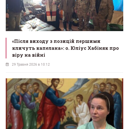
«Після виходу з позицій першими
кличуть капелана»: о. Юліус Хабіняк про
віру на війні
29 Травня 2026 в 10:12