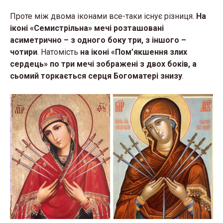
Проте між двома іконами все-таки існує різниця.
На
іконі
«Семистрільна» мечі розташовані
асиметрично – з одного боку три, з іншого –
чотири
. Натомість
на іконі «Пом’якшення злих
сердець» по три мечі зображені з двох боків, а
сьомий торкається серця Богоматері знизу
.