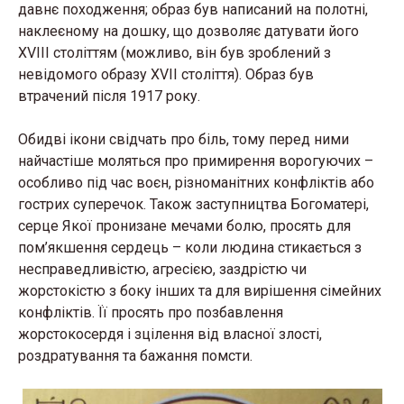
давнє походження; образ був написаний на полотні,
наклеєному на дошку, що дозволяє датувати його
XVIII століттям (можливо, він був зроблений з
невідомого образу XVII століття). Образ був
втрачений після 1917 року.
Обидві ікони свідчать про біль, тому перед ними
найчастіше моляться про примирення ворогуючих –
особливо під час воєн, різноманітних конфліктів або
гострих суперечок. Також заступництва Богоматері,
серце Якої пронизане мечами болю, просять для
пом’якшення сердець – коли людина стикається з
несправедливістю, агресією, заздрістю чи
жорстокістю з боку інших та для вирішення сімейних
конфліктів. Її просять про позбавлення
жорстокосердя і зцілення від власної злості,
роздратування та бажання помсти.