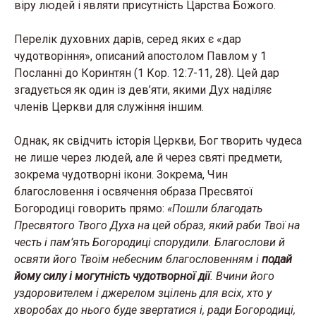
віру людей і являти присутність Царства Божого.
Перелік духовних дарів, серед яких є «дар
чудотворіння», описаний апостолом Павлом у 1
Посланні до Коринтян (1 Кор. 12:7-11, 28). Цей дар
згадується як один із дев’яти, якими Дух наділяє
членів Церкви для служіння іншим.
Однак, як свідчить історія Церкви, Бог творить чудеса
не лише через людей, але й через святі предмети,
зокрема чудотворні ікони. Зокрема, Чин
благословення і освячення образа Пресвятої
Богородиці говорить прямо:
«Пошли благодать
Пресвятого Твого Духа на цей образ, який раби Твої на
честь і пам’ять Богородиці спорудили. Благослови й
освяти його Твоїм небесним благословенням і
подай
йому силу і могутність чудотворної дії
. Вчини його
уздоровителем і джерелом зцілень для всіх, хто у
хворобах до нього буде звертатися і, ради Богородиці,