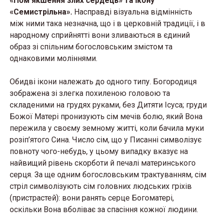
«Пом’якшення злих сердець» та ікону
«Семистрільна».
Насправді візуальна відмінність
між ними така незначна, що і в церковній традиції, і в
народному сприйнятті вони зливаються в єдиний
образ зі спільним богословським змістом та
однаковими моліннями.
Обидві ікони належать до одного типу. Богородиця
зображена зі злегка похиленою головою та
складеними на грудях руками, без Дитяти Ісуса; груди
Божої Матері пронизують сім мечів болю, який Вона
пережила у своєму земному житті, коли бачила муки
розіп’ятого Сина. Число сім, що у Писанні символізує
повноту чого-небудь, у цьому випадку вказує на
найвищий рівень скорботи й печалі материнського
серця. За ще одним богословським трактуванням, сім
стріл символізують сім головних людських гріхів
(пристрастей): вони ранять серце Богоматері,
оскільки Вона вболіває за спасіння кожної людини.