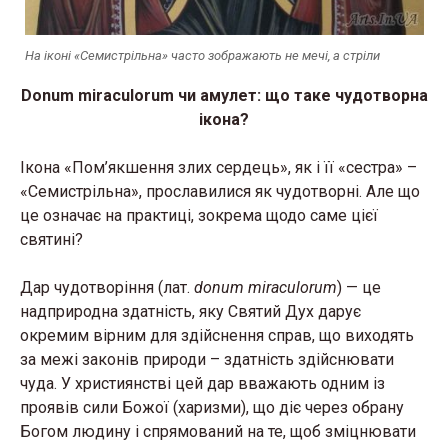
На іконі «Семистрільна» часто зображають не мечі, а стріли
Donum miraculorum чи амулет: що таке чудотворна
ікона?
Ікона «Пом’якшення злих сердець», як і її «сестра» –
«Семистрільна», прославилися як чудотворні. Але що
це означає на практиці, зокрема щодо саме цієї
святині?
Дар чудотворіння (лат.
donum miraculorum
) — це
надприродна здатність, яку Святий Дух дарує
окремим вірним для здійснення справ, що виходять
за межі законів природи – здатність здійснювати
чуда. У християнстві цей дар вважають одним із
проявів сили Божої (харизми), що діє через обрану
Богом людину і спрямований на те, щоб зміцнювати