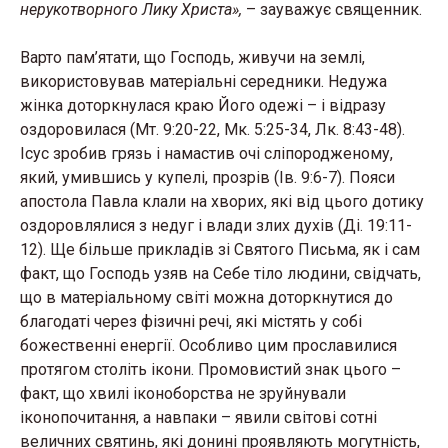
нерукотворного Лику Христа»,
– зауважує священник.
Варто пам’ятати, що Господь, живучи на землі,
використовував матеріальні середники. Недужа
жінка доторкнулася краю Його одежі – і відразу
оздоровилася (Мт. 9:20-22, Мк. 5:25-34, Лк. 8:43-48).
Ісус зробив грязь і намастив очі сліпородженому,
який, умившись у купелі, прозрів (Ів. 9:6-7). Пояси
апостола Павла клали на хворих, які від цього дотику
оздоровлялися з недуг і влади злих духів (Ді. 19:11-
12). Ще більше прикладів зі Святого Письма, як і сам
факт, що Господь узяв на Себе тіло людини, свідчать,
що в матеріальному світі можна доторкнутися до
благодаті через фізичні речі, які містять у собі
божественні енергії. Особливо цим прославилися
протягом століть ікони. Промовистий знак цього –
факт, що хвилі іконоборства не зруйнували
іконопочитання, а навпаки – явили світові сотні
величних святинь, які донині проявляють могутність,