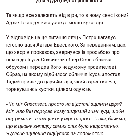
Для чуда (не)потрібні ікони
Та якщо все залежить від віри, то в чому сенс ікони?
Адже Господь вислуховує молитву серця.
У відповідь на це питання отець Петро нагадує
історію царя Авгара Едеського. За переданням, цар,
що хворів проказою, звернувся із просьбою про
поміч до Ісуса; Спаситель обтер Своє обличчя
обрусом і передав його недужому правителеві.
Образ, на якому відбилося обличчя Ісуса, апостол
Тадей приніс до царя Авгара, який охрестився і,
торкнувшись хустки, цілком одужав.
«Чи міг Спаситель просто на відстані зцілити царя?
Міг. Але Він передав йому видимий знак чуда, щоби
підтримати та зміцнити у вірі хворого. Отже, бачимо,
що в цьому випадку самих слів було недостатньо.
Чудесне зцілення відбулося за допомогою