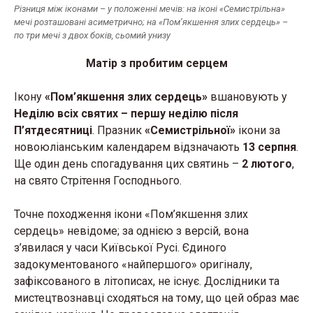
Різниця між іконами – у положенні мечів: на іконі «Семистрільна»
мечі розташовані асиметрично; на «Пом’якшення злих сердець» –
по три мечі з двох боків, сьомий унизу
Матір з пробитим серцем
Ікону
«Пом’якшення злих сердець»
вшановують у
Неділю всіх святих – першу неділю після
П’ятдесятниці
. Празник
«Семистрільної»
ікони за
новоюліанським календарем відзначають
13 серпня
.
Ще один день спогадування цих святинь –
2 лютого
,
на свято Стрітення Господнього.
Точне походження ікони «Пом’якшення злих
сердець» невідоме; за однією з версій, вона
з’явилася у часи Київської Русі.
Єдиного
задокументованого «найпершого» оригіналу,
зафіксованого в літописах, не існує.
Дослідники та
мистецтвознавці сходяться на тому, що цей образ має