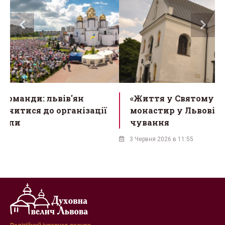
«Життя у Святому Дусі»: василіянський
монастир у Львові запрошує на нічні
чування
3 Червня 2026 в 11:55