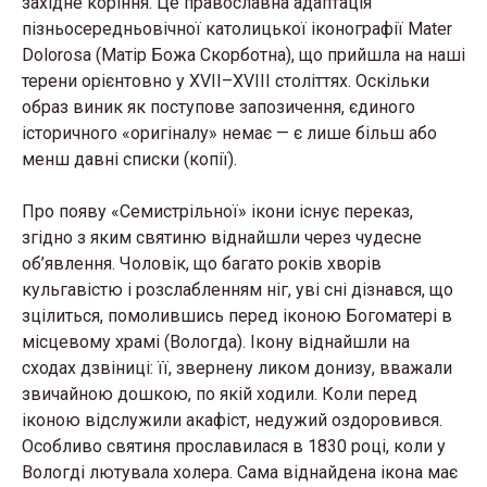
західне коріння. Це православна адаптація
пізньосередньовічної католицької іконографії Mater
Dolorosa (Матір Божа Скорботна), що прийшла на наші
терени орієнтовно у XVII–XVIII століттях. Оскільки
образ виник як поступове запозичення, єдиного
історичного «оригіналу» немає — є лише більш або
менш давні списки (копії).
Про появу «Семистрільної» ікони існує переказ,
згідно з яким святиню віднайшли через чудесне
об’явлення. Чоловік, що багато років хворів
кульгавістю і розслабленням ніг, уві сні дізнався, що
зцілиться, помолившись перед іконою Богоматері в
місцевому храмі (Вологда). Ікону віднайшли на
сходах дзвіниці: її, звернену ликом донизу, вважали
звичайною дошкою, по якій ходили. Коли перед
іконою відслужили акафіст, недужий оздоровився.
Особливо святиня прославилася в 1830 році, коли у
Вологді лютувала холера. Сама віднайдена ікона має