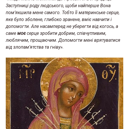
Заступниці роду людського, щоби найперше Вона
пом’якшила мене самого. Тобто Її материнське серце,
яке було зболене, глибоко зранене, вміє навчити і
допомогти. Але насамперед не уберегти від когось, а
саме
моє
серце зробити добрим, співчутливим,
люблячим, прощаючим. Допомогти мені врятуватися
від злопам’ятства та гніву».