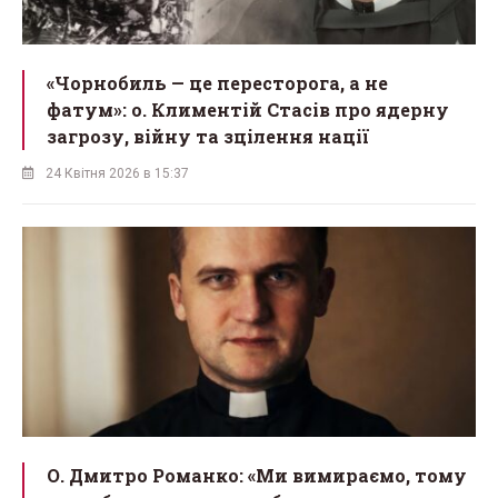
«Чорнобиль — це пересторога, а не
фатум»: о. Климентій Стасів про ядерну
загрозу, війну та зцілення нації
24 Квітня 2026 в 15:37
О. Дмитро Романко: «Ми вимираємо, тому