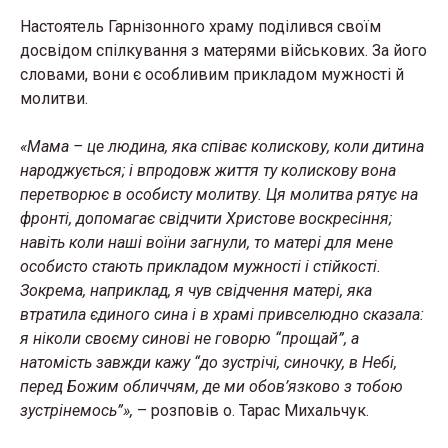
Настоятель Гарнізонного храму поділився своїм
досвідом спілкування з матерями військових. За його
словами, вони є особливим прикладом мужності й
молитви.
«Мама – це людина, яка співає колискову, коли дитина
народжується; і впродовж життя ту колискову вона
перетворює в особисту молитву. Ця молитва рятує на
фронті, допомагає свідчити Христове воскресіння;
навіть коли наші воїни загнули, то матері для мене
особисто стають прикладом мужності і стійкості.
Зокрема, наприклад, я чув свідчення матері, яка
втратила єдиного сина і в храмі привселюдно сказала:
я ніколи своєму синові не говорю “прощай”, а
натомість завжди кажу “до зустрічі, синочку, в Небі,
перед Божим обличчям, де ми обов’язково з тобою
зустрінемось”»,
– розповів о. Тарас Михальчук.