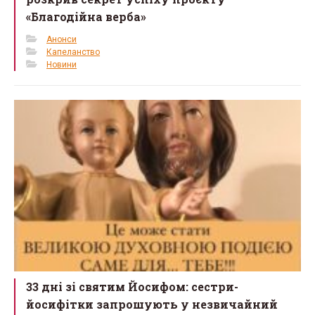
«Благодійна верба»
Анонси
Капеланство
Новини
33 дні зі святим Йосифом: сестри-
йосифітки запрошують у незвичайний