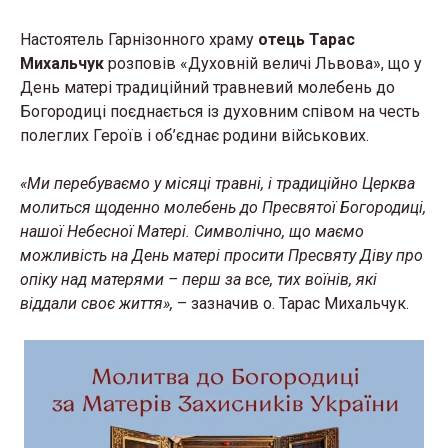
Настоятель Гарнізонного храму
отець Тарас
Михальчук
розповів «Духовній величі Львова», що у
День матері традиційний травневий молебень до
Богородиці поєднається із духовним співом на честь
полеглих Героїв і об’єднає родини військових.
«Ми перебуваємо у місяці травні, і традиційно Церква
молиться щоденно
молебень до Пресвятої Богородиці,
нашої Небесної Матері. Символічно, що маємо
можливість на День матері просити Пресвяту Діву про
опіку над матерями – перш за все, тих воїнів, які
віддали своє життя»,
– зазначив о. Тарас Михальчук.