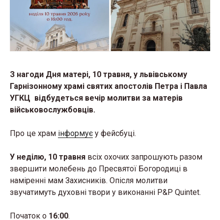
З нагоди Дня матері, 10 травня, у львівському
Гарнізонному храмі святих апостолів Петра і Павла
УГКЦ відбудеться вечір молитви за матерів
військовослужбовців.
Про це храм
інформує
у фейсбуці.
У неділю, 10 травня
всіх охочих запрошують разом
звершити молебень до Пресвятої Богородиці в
наміренні мам Захисників. Опісля молитви
звучатимуть духовні твори у виконанні P&P Quintet.
Початок о
16:00
.