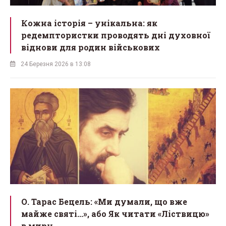
Кожна історія – унікальна: як
редемптористки проводять дні духовної
віднови для родин військових
24 Березня 2026 в 13:08
О. Тарас Бецель: «Ми думали, що вже
майже святі...», або Як читати «Ліствицю»
в миру