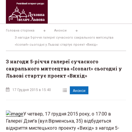
Перейти
до
вмісту
Головна сторінка
Анонси
З нагоди 5-річчя галереї сучасного сакрального митсецтва
«Іconart» сьогодні у Львові стартує проект «Вихід»
З нагоди 5-річчя галереї сучасного
сакрального митсецтва «Іconart» сьогодні у
Львові стартує проект «Вихід»
17 Грудня 2015 в 15:40
Анонси
У четвер, 17 грудня 2015 року, о 17.00 в
Галереї Дзиґа (вул.Вірменська, 35) відбудеться
відкриття мистецького проекту «Вихід» з нагоди 5-