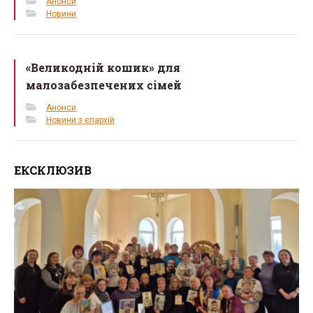
Анонси
Новини
«Великодній кошик» для
малозабезпечених сімей
Анонси
Новини з єпархій
ЕКСКЛЮЗИВ