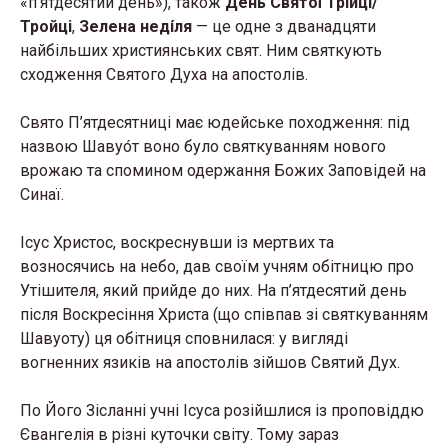
«п’ятдесятий день»), також
День Святої Трійці/
Тройці
,
Зелена неді́ля
— це одне з дванадцяти
найбільших християнських свят. Ним святкують
сходження Святого Духа на апостолів.
Свято П’ятдесятниці має юдейське походження: під
назвою Шавуо́т воно було святкуванням нового
врожаю та спомином одержання Божих Заповідей на
Синаї.
Ісус Христос, воскреснувши із мертвих та
возносячись на небо, дав своїм учням обітницю про
Утішителя, який прийде до них. На п’ятдесятий день
після Воскресіння Христа (що співпав зі святкуванням
Шавуоту) ця обітниця сповнилася: у вигляді
вогненних язиків на апостолів зійшов Святий Дух.
По Його Зісланні учні Ісуса розійшлися із проповіддю
Євангелія в різні куточки світу. Тому зараз