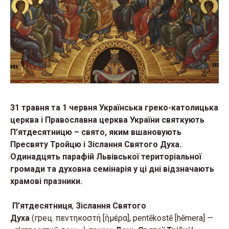
31 травня та 1 червня Українська греко-католицька
церква і Православна церква України святкують
П’ятдесятницю – свято, яким вшановують
Пресвяту Тройцю і Зіслання Святого Духа.
Одинадцять парафій Львівської територіальної
громади та духовна семінарія у ці дні відзначають
храмові празники.
П’ятдесятниця
,
Зіслання Святого
Духа
(грец. πεντηκοστή [ἡμέρα], pentēkostē [hēmera] —