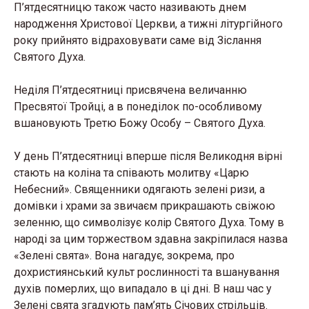
П’ятдесятницю також часто називають днем
народження Христової Церкви, а тижні літургійного
року прийнято відраховувати саме від Зіслання
Святого Духа.
Неділя П’ятдесятниці присвячена величанню
Пресвятої Тройці, а в понеділок по-особливому
вшановують Третю Божу Особу – Святого Духа.
У день П’ятдесятниці вперше після Великодня вірні
стають на коліна та співають молитву «Царю
Небесний». Священники одягають зелені ризи, а
домівки і храми за звичаєм прикрашають свіжою
зеленню, що символізує колір Святого Духа. Тому в
народі за цим торжеством здавна закріпилася назва
«Зелені свята». Вона нагадує, зокрема, про
дохристиянський культ рослинності та вшанування
духів померлих, що випадало в ці дні. В наш час у
Зелені свята згадують пам’ять Січових стрільців.