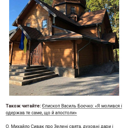
Також читайте:
Єпископ Василь Боєчко: «Я молився і
одержав те саме, що й апостоли»
О. Михайло Сивак про Зелені свята, духовні дари і