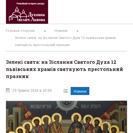
Перейти
до
вмісту
Головна сторінка
Новини
Зелені свята: на Зіслання Святого Духа 12 львівських храмів
святкують престольний празник
Зелені свята: на Зіслання Святого Духа 12
львівських храмів святкують престольний
празник
29 Травня 2026 в 20:00
Новини