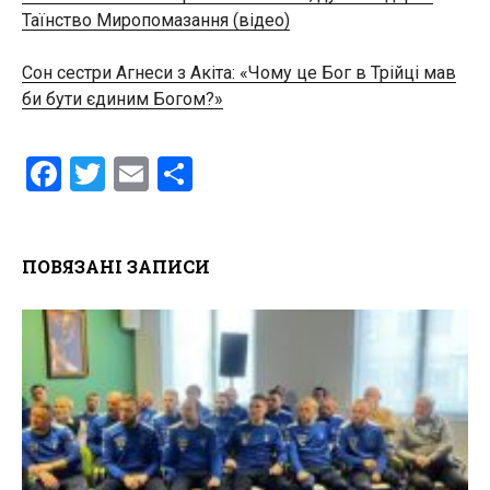
Таїнство Миропомазання (відео)
Сон сестри Агнеси з Акіта: «Чому це Бог в Трійці мав
би бути єдиним Богом?»
F
T
E
S
a
wi
m
h
ce
tt
ail
ar
ПОВЯЗАНІ ЗАПИСИ
b
er
e
o
o
k