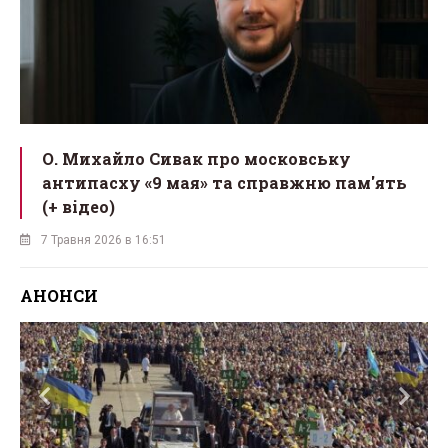
О. Михайло Сивак про московську
антипасху «9 мая» та справжню пам'ять
(+ відео)
7 Травня 2026 в 16:51
АНОНСИ