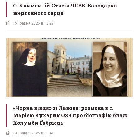
О. Климентій Стасів ЧСВВ: Володарка
жертовного серця
15 Травня 2026 в 12:29
«Чорна вівця» зі Львова: розмова з с.
Марією Кухарик OSB про біографію блаж.
Колумби Ґабріель
13 Травня 2026 в 11:47