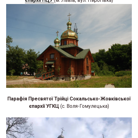
єпархії ПЦУ
(м. Львів, вул. Пирогівка)
Парафія Пресвятої Трійці Сокальсько-Жовківської
єпархії УГКЦ
(с. Воля-Гомулецька)