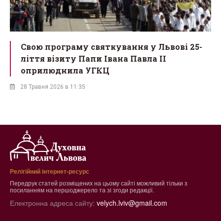
-
Дні пам'яті: у Львові вшанують 110-ті
роковини смерті Івана Франка
26 Травня 2026 в 12:09
Релігійний інтернет-ресурс
Передрук статей розміщених на цьому сайті можливий тільки з
посиланням на першоджерело та зі згоди редакції.
Електронна адреса сайту:
velych.lviv@gmail.com