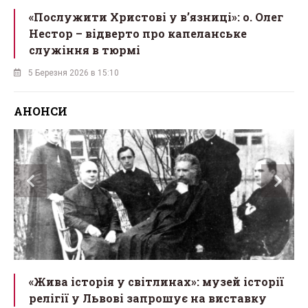
«Послужити Христові у вʼязниці»: о. Олег
Нестор – відверто про капеланське
служіння в тюрмі
5 Березня 2026 в 15:10
АНОНСИ
«Жива історія у світлинах»: музей історії
релігії у Львові запрошує на виставку