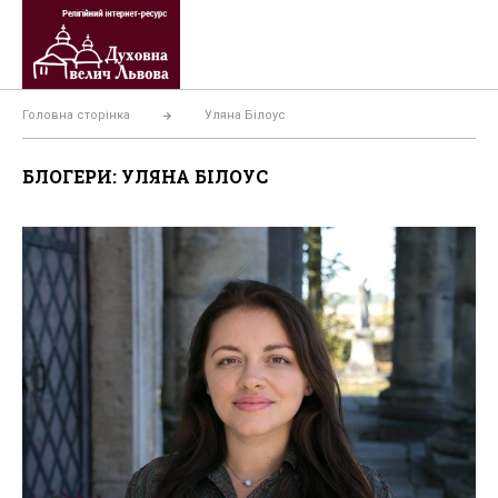
Перейти
до
вмісту
Головна сторінка
Уляна Білоус
БЛОГЕРИ: УЛЯНА БІЛОУС