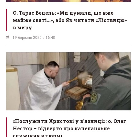
О. Тарас Бецель: «Ми думали, що вже
майже святі...», або Як читати «Ліствицю»
в миру
19 Березня 2026 в 16:48
«Послужити Христові у вʼязниці»: о. Олег
Нестор – відверто про капеланське
служіння в тюрмі