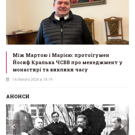
Між Мартою і Марією: протоігумен
Йосиф Кралька ЧСВВ про менеджмент у
монастирі та виклики часу
14 Лютого 2026 в 18:19
АНОНСИ