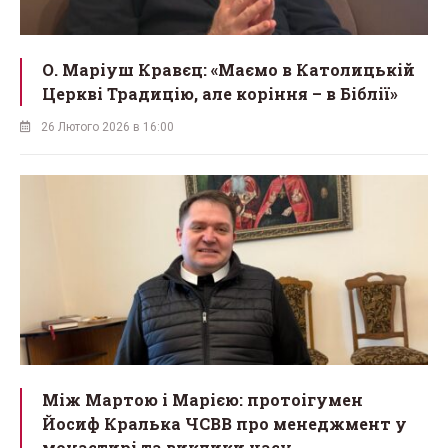
О. Маріуш Кравєц: «Маємо в Католицькій
Церкві Традицію, але коріння – в Біблії»
26 Лютого 2026 в 16:00
Між Мартою і Марією: протоігумен
Йосиф Кралька ЧСВВ про менеджмент у
монастирі та виклики часу