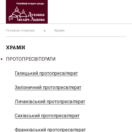
Перейти
до
вмісту
Головна сторінка
Храми
ХРАМИ
ПРОТОПРЕСВІТЕРАТИ
Галицький протопресвітерат
Залізничний протопресвітерат
Личаківський протопресвітерат
Сихівський протопресвітерат
Франківський протопресвітерат