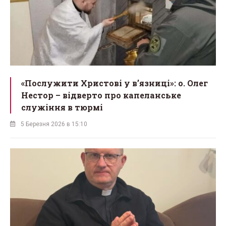
«Послужити Христові у вʼязниці»: о. Олег
Нестор – відверто про капеланське
служіння в тюрмі
5 Березня 2026 в 15:10