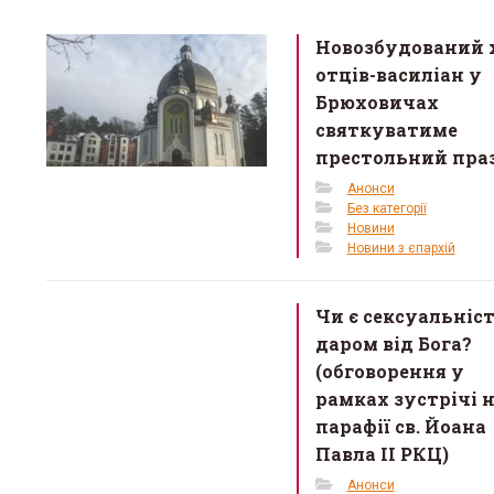
b
er
e
o
Новозбудований 
o
отців-василіан у
k
Брюховичах
святкуватиме
престольний пра
Анонси
Без категорії
Новини
Новини з єпархій
Чи є сексуальніс
даром від Бога?
(обговорення у
рамках зустрічі 
парафії св. Йоана
Павла II РКЦ)
Анонси