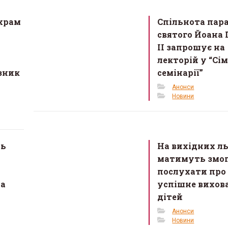
храм
Спільнота пара
святого Йоана 
ІІ запрошує на
лекторій у “Сі
зник
семінарії”
Анонси
Новини
ть
На вихідних ль
матимуть змо
послухати про
на
успішне вихов
дітей
Анонси
Новини