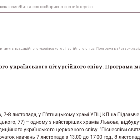
ксклюзив
Життя святих
Корисно знати
Інтерв’ю
читимуть традиційного українського літургійного співу. Програма майстер-класі
го українського літургійного співу. Програма м
ю, 7-8 листопада, у П’ятницькому храмі УПЦ КП на Підзамче
ького, 77) – одному з найстаріших храмів Львова, відбуду
иційного українського церковного співу: “Піснеспіви свята
чаток навчань 7 листопада з 13.00 до 17.00 год., 8 листопад