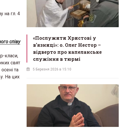
 на гл. 4
«Послужити Христові у
ого співу
вʼязниці»: о. Олег Нестор –
відверто про капеланське
р-класи,
служіння в тюрмі
иких свят
осені та
5 Березня 2026 в 15:10
у. На цих