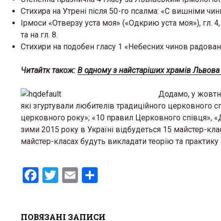
Стихира на Утрені після 50-го псалма: «С вишніми чинь
Ірмоси «Отверзу уста моя» («Одкрию уста моя»), гл. 4
та на гл. 8.
Стихири на подобен гласу 1 «Небесних чинов радован
Читайтк також:
В одному з найстаріших храмів Львова 
Додамо, у жовтн
які згуртували любителів традиційного церковного сп
церковного року»; «10 правил Церковного співця», «Д
зими 2015 року в Україні відбудеться 15 майстер-клас
майстер-класах будуть викладати теорію та практику л
F
T
E
S
a
wi
m
h
ce
tt
ail
ar
ПОВЯЗАНІ ЗАПИСИ