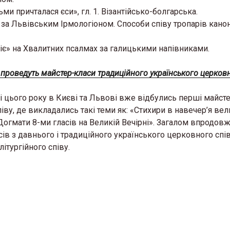
ми причталася єси», гл. 1. Візантійсько-болгарська.
, за Львівським Ірмологіоном. Способи співу тропарів канону
іє» на Хвалитних псалмах за галицькими напівниками.
проведуть майстер-класи традиційного українського церковн
і цього року в Києві та Львові вже відбулись перші майсте
іву, де викладались такі теми як: «Стихири в навечер’я вел
огмати 8-ми гласів на Великій Вечірні». Загалом впродовж 
ів з давнього і традиційного українського церковного спів
ітургійного співу.