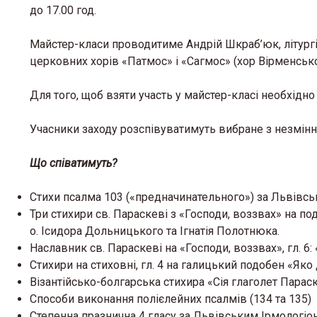
до 17.00 год.
Майстер-класи проводитиме Андрій Шкраб’юк, літургі
церковних хорів «Патмос» і «Сагмос» (хор Вірменсько
Для того, щоб взяти участь у майстер-класі необхідн
Учасники заходу розспівуватимуть вибране з незмінних
Що співатимуть?
Стихи псалма 103 («предначинательного») за Львівсь
Три стихири св. Параскеві з «Господи, воззвах» на п
о. Ісидора Дольницького та Ігнатія Полотнюка.
Наславник св. Параскеві на «Господи, воззвах», гл. 6
Стихири на стиховні, гл. 4 на галицький подобен «Яко
Візантійсько-болгарська стихира «Сія глаголет Параск
Способи виконання полієлейних псалмів (134 та 135)
Степенна празнична 4 гласу за Львівським Ірмологіо