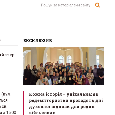
Шукат
ЕКСКЛЮЗИВ
в
айстер-
Кожна історія – унікальна: як
 (вул.
редемптористки проводять дні
ться
духовної віднови для родин
 св.
військових
а з 15.00