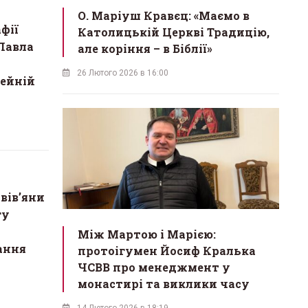
О. Маріуш Кравєц: «Маємо в
фії
Католицькій Церкві Традицію,
Павла
але коріння – в Біблії»
26 Лютого 2026 в 16:00
мейній
вів’яни
гу
Між Мартою і Марією:
ання
протоігумен Йосиф Кралька
ЧСВВ про менеджмент у
монастирі та виклики часу
14 Лютого 2026 в 18:19