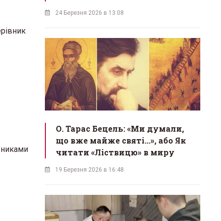
24 Березня 2026 в 13:08
ерівник
О. Тарас Бецель: «Ми думали,
що вже майже святі...», або Як
івниками
читати «Ліствицю» в миру
19 Березня 2026 в 16:48