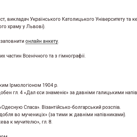
ст, викладач Українського Католицького Університету та к
го храму у Львові).
о заповнити
онлайн анкету
.
 частин Всенічного та з гімнографії.
ким Ірмологіоном 1904 р.
одобен гл. 4 «Дал єси знаменіє» за давніми галицькими нап
: «Одесную Спаса». Візантійсько-болгарський розспів.
 добля во мучениціх» (за тими ж давніми напівниками).
ева к мучителю», гл. 8.
ном.