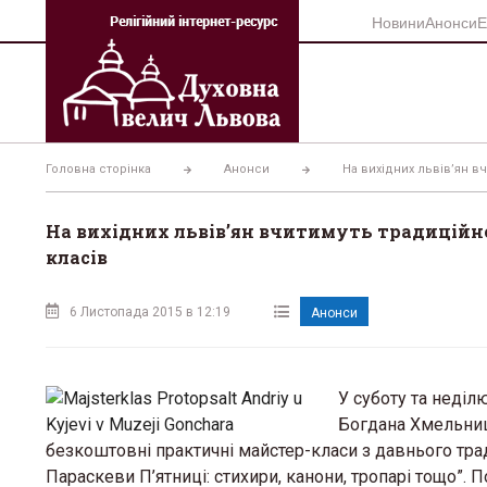
Перейти
Новини
Анонси
Е
до
вмісту
Головна сторінка
Анонси
На вихідних львів’ян в
На вихідних львів’ян вчитимуть традиційно
класів
6 Листопада 2015 в 12:19
Анонси
У суботу та неділ
Богдана Хмельниц
безкоштовні практичні майстер-класи з давнього трад
Параскеви П’ятниці: стихири, канони, тропарі тощо”. По