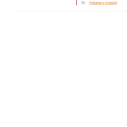
Новини з єпархій
«Місце,
тепло»:
простір
кризі
12 Березня 