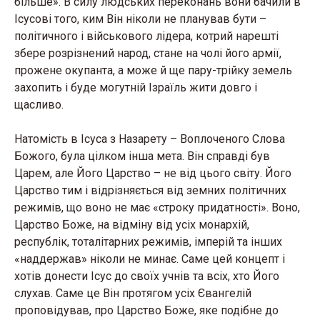
більше». В силу людських переконань вони бачили в
Ісусові того, ким Він ніколи не планував бути –
політичного і військового лідера, котрий нарешті
збере розрізнений народ, стане на чолі його армії,
прожене окупанта, а може й ще пару-трійку земель
захопить і буде могутній Ізраїль жити довго і
щасливо.
Натомість в Ісуса з Назарету – Воплоченого Слова
Божого, була цілком інша мета. Він справді був
Царем, але Його Царство – не від цього світу. Його
Царство тим і відрізняється від земних політичних
режимів, що воно не має «строку придатності». Воно,
Царство Боже, на відміну від усіх монархій,
республік, тоталітарних режимів, імперій та інших
«наддержав» ніколи не минає. Саме цей концепт і
хотів донести Ісус до своїх учнів та всіх, хто Його
слухав. Саме це Він протягом усіх Євангелій
проповідував, про Царство Боже, яке подібне до