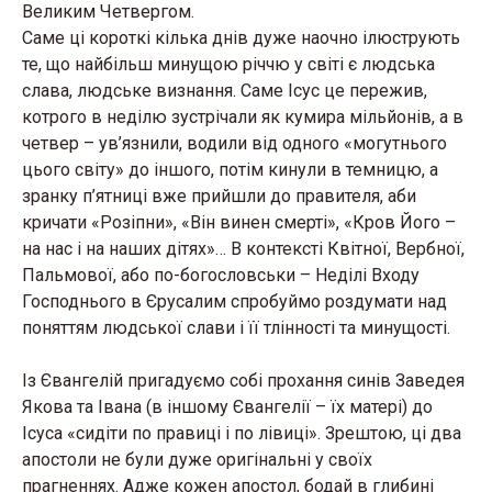
Великим Четвергом.
Саме ці короткі кілька днів дуже наочно ілюструють
те, що найбільш минущою річчю у світі є людська
слава, людське визнання. Саме Ісус це пережив,
котрого в неділю зустрічали як кумира мільйонів, а в
четвер – ув’язнили, водили від одного «могутнього
цього світу» до іншого, потім кинули в темницю, а
зранку п’ятниці вже прийшли до правителя, аби
кричати «Розіпни», «Він винен смерті», «Кров Його –
на нас і на наших дітях»… В контексті Квітної, Вербної,
Пальмової, або по-богословськи – Неділі Входу
Господнього в Єрусалим спробуймо роздумати над
поняттям людської слави і її тлінності та минущості.
Із Євангелій пригадуємо собі прохання синів Заведея
Якова та Івана (в іншому Євангелії – їх матері) до
Ісуса «сидіти по правиці і по лівиці». Зрештою, ці два
апостоли не були дуже оригінальні у своїх
прагненнях. Адже кожен апостол, бодай в глибині