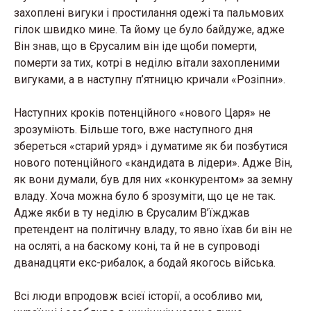
захоплені вигуки і простилання одежі та пальмових
гілок швидко мине. Та йому це було байдуже, адже
Він знав, що в Єрусалим він іде щоби померти,
померти за тих, котрі в неділю вітали захопленими
вигуками, а в наступну п’ятницю кричали «Розіпни».
Наступних кроків потенційного «нового Царя» не
зрозуміють. Більше того, вже наступного дня
збереться «старий уряд» і думатиме як би позбутися
нового потенційного «кандидата в лідери». Адже Він,
як вони думали, був для них «конкурентом» за земну
владу. Хоча можна було б зрозуміти, що це не так.
Адже якби в ту неділю в Єрусалим В’їжджав
претендент на політичну владу, то явно їхав би він не
на осляті, а на баскому коні, та й не в супроводі
дванадцяти екс-рибалок, а бодай якогось війська.
Всі люди впродовж всієї історії, а особливо ми,