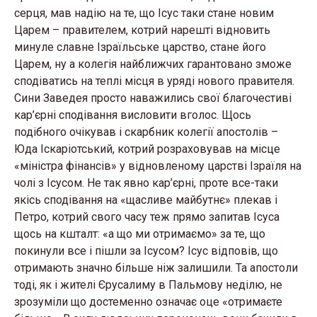
серця, мав надію на те, що Ісус таки стане новим
Царем – правителем, котрий нарешті відновить
минуле славне Ізраїльське царство, стане його
Царем, ну а колегія найближчих гарантовано зможе
сподіватись на теплі місця в уряді нового правителя.
Сини Заведея просто наважились свої благочестиві
кар’єрні сподівання висловити вголос. Щось
подібного очікував і скарбник колегії апостолів –
Юда Іскаріотський, котрий розраховував на місце
«міністра фінансів» у відновленому царстві Ізраїля на
чолі з Ісусом. Не так явно кар’єрні, проте все-таки
якісь сподівання на «щасливе майбутнє» плекав і
Петро, котрий свого часу теж прямо запитав Ісуса
щось на кшталт: «а що ми отримаємо» за те, що
покинули все і пішли за Ісусом? Ісус відповів, що
отримають значно більше ніж залишили. Та апостоли
тоді, як і жителі Єрусалиму в Пальмову неділю, не
зрозуміли що достеменно означає оце «отримаєте