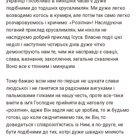
українці і особливо в нинішніх часах є дуже
подібними до тодішніх єрусалимлян. Ми дуже легко
возводимо когось в кумири, але потім так само легко
розчаровуємось і кричимо: «Розіпни»! Наслідуючи
поганий приклад єрусалимлян, ми ніколи не
наслідуємо добрий приклад Ісуса. Власне події цієї
неділі і наступних чотирьох днів дуже чітко
демонструють нам те, чим же насправді є овації,
слава, визнання, захоплення, загальне схвалення.
Воно все є тлінним і минущим.
Тому бажаю всім нам по-перше не шукати слави
людської і не ганятися за радісними вигуками і
пальмовими гілками на нашу честь, проте все-таки
вміти в ім’я Господнє прийняти від натовпу оте
«розіпни», адже Він задля нас це зробив, то ж будьмо
готові, що коли свідчитимемо так, як Він, то
доведеться і співрозіп’ястись із Ним; а по-друге, не
бути подібними до тих, котрі дуже швидко міняють