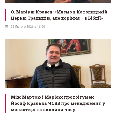
О. Маріуш Кравєц: «Маємо в Католицькій
Церкві Традицію, але коріння – в Біблії»
26 Лютого 2026 в 16:00
Між Мартою і Марією: протоігумен
Йосиф Кралька ЧСВВ про менеджмент у
монастирі та виклики часу