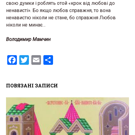
свою думки і роблять отой «крок від любові до
ненависті». Бо якщо любов справжня, то вона
ненавистю ніколи не стане, бо справжня Любов
ніколи не минає…
Володимир Мамчин
F
T
E
S
a
wi
m
h
ce
tt
ail
ar
ПОВЯЗАНІ ЗАПИСИ
b
er
e
o
o
k