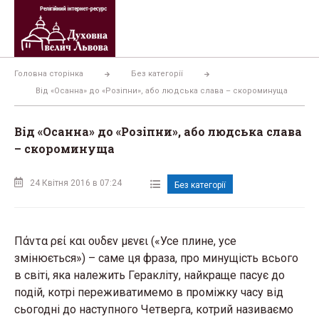
Перейти
до
вмісту
Головна сторінка
Без категорії
Від «Осанна» до «Розіпни», або людська слава – скороминуща
Від «Осанна» до «Розіпни», або людська слава
– скороминуща
24 Квітня 2016 в 07:24
Без категорії
Πάντα ρεί και ουδεν μενει («Усе плине, усе
змінюється») – саме ця фраза, про минущість всього
в світі, яка належить Геракліту, найкраще пасує до
подій, котрі переживатимемо в проміжку часу від
сьогодні до наступного Четверга, котрий називаємо