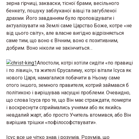
зерна гірчиці, закваски, тісної брами, весільного
бенкету, пошуку заблуканої вівці та загубленої
драхми. Його завданням було проповідувати і
актуалізувати на Землі саме Царство Боже, котре «не
від цього світу», але власне вигідно відрізняється
саме тим, що воно є Вічним, воно є позитивним,
добрим. Воно ніколи не закінчиться…
Апостоли, котрі хотіли сидіти «по правиці
і по лівиці», та жителі Єрусалиму, котрі вітали Ісуса як
нового Царя, намагалися побачити в Ньому саме
отого іншого, земного правителя, котрий займався б
політикою і вирішував насущні проблеми. Очевидно,
що слова Ісуса про те, що Він має страждати, померти
і воскреснути сприймались учнями або як якийсь
невдалий жарт, або просто Учитель втомився, або Він
вирішив трішки «пофілософствувати».
Ісус все це чітко знав і розумів. Розумів, що