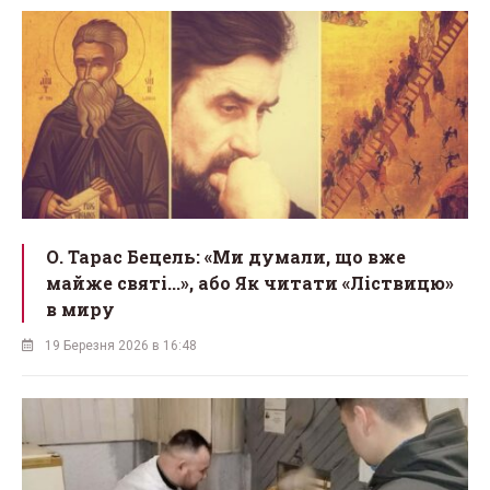
О. Тарас Бецель: «Ми думали, що вже
майже святі...», або Як читати «Ліствицю»
в миру
19 Березня 2026 в 16:48