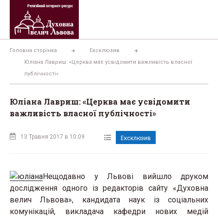
Перейти
до
вмісту
Головна сторінка
Ексклюзив
Юліана Лавриш: «Церква має усвідомити важливість власної
публічності»
Юліана Лавриш: «Церква має усвідомити
важливість власної публічності»
13 Травня 2017 в 10:09
Ексклюзив
Нещодавно у Львові вийшло друком
дослідження одного із редакторів сайту «Духовна
велич Львова», кандидата наук із соціальних
комунікацій, викладача кафедри нових медій