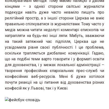
консервативні методи. Тому маємо палицю з двома
кінцями – з однієї сторони світські журналісти
подекуди навіть дуже часто невміло пишуть про
релігійний простір, а з іншої сторони Церква не вміє
правильно спілкуватися із журналістами. Тому часто у
медіа можна читати недолугі коментарі єпископів чи
натрапляти на будь-які інші ляпи. Мабуть, зважаючи
на такий затяжний час підпілля, Церква ще не
усвідомила рівня своєї публічності. І це проблема,
оскільки трапляється дисбаланс комунікації. Гадаю,
що на подібні теми варто говорити і у форматі освіти
для духовенства, і у межах локальної адміністрації –
творення професійних єпархіальних прес-служб чи
конфесійних веб-ресурсів. Мені б дуже хотілося
почути реакції на ці питання від духовенства різних
конфесій як у Львові, так і у Києві.