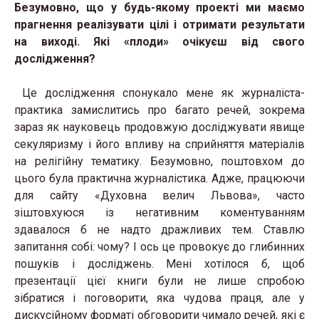
Безумовно, що у будь-якому проекті ми маємо
прагнення реалізувати цілі і отримати результати
на виході. Які «плоди» очікуєш від свого
дослідження?
Це дослідження спонукало мене як журналіста-
практика замислитись про багато речей, зокрема
зараз як науковець продовжую досліджувати явище
секуляризму і його впливу на сприйняття матеріалів
на релігійну тематику. Безумовно, поштовхом до
цього була практична журналістика. Адже, працюючи
для сайту «Духовна велич Львова», часто
зіштовхуюся із негативним коментуванням
здавалося б не надто дражливих тем. Ставлю
запитання собі: чому? І ось це провокує до глибинних
пошуків і досліджень. Мені хотілося б, щоб
презентації цієї книги були не лише спробою
зібратися і поговорити, яка чудова праця, але у
дискусійному форматі обговорити чимало речей, які є