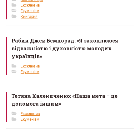
Ексклюзив
Екуменізм
Книгарня
Рабин Джек Бемпорад: «Я захоплююся
відважністю і духовністю молодих
українців»
Ексклюзив
Екуменізм
Тетяна Калениченко: «Наша мета – це
допомога іншим»
Ексклюзив
Екуменізм