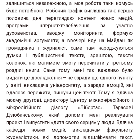
залишиться незалежною, а моя робота таки комусь
буде потрібною. Робочий графік виглядав так: перша
половина дня переглядаю контент нових медій,
програми інтернет-телебачення за участю
духовенства, зводжу моніторинги, формую
академічні аргументи; а ввечері йду на Майдан як
громадянка і журналіст, саме там народжуються
думки і публіцистичні тексти, зрештою, тексти
колонок, які матимете змогу перечитати у третьому
розділі книги. Саме тому мені так важливо було
видати це дослідження – не заради ще одного пункту
у звіті викладача університету, а заради емоцій, які
вдалося пережити, пишучи цей текст. Тому я вдячна
моєму другові, директору Центру міжконфесійного і
міжрелігійного діалогу «Лібертас», Тарасові
Дзюбанському, який допоміг мені реалізувати
проект і випустити «дитя свого серця» у люди. Вдячна
кафедрі нових медій, викладачам факультету
журналістики, які допомогли відшліфувати текст,