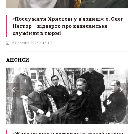
«Послужити Христові у вʼязниці»: о. Олег
Нестор – відверто про капеланське
служіння в тюрмі
5 Березня 2026 в 15:10
АНОНСИ
«Жива історія у світлинах»: музей історії