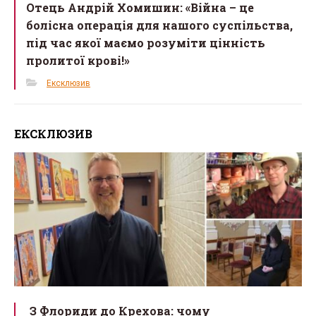
Отець Андрій Хомишин: «Війна – це
болісна операція для нашого суспільства,
під час якої маємо розуміти цінність
пролитої крові!»
Ексклюзив
ЕКСКЛЮЗИВ
З Флориди до Крехова: чому