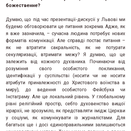
божественне?
Думаю, що під час презентації-дискусії у Львові ми
будемо обговорювати це питання зокрема. Адже, як
я вже зазначила, – сучасна людина потребує нових
форматів комунікації. Але справді постає питання –
як не втратити сакральність, як не потурати
секуляризації, втримати межу? Я думаю, що це
залежить від кожного духівника. Починаючи від
розуміння свого особистого покликання,
ідентифікації у суспільстві (носити чи не носити
атрибути приналежності до Христового воїнства в
миру), до ведення особистого Фейсбука чи
Інстаграму. Але це локальний рівень. У глобальному
рівні релігійний простір, себто духовенство вищої
ієрархії, не зрозуміло, як представляти імідж Церкви
у соціумі, як комунікувати із журналістами. Для
багатьох ще і досі єдиноправильними залишаються