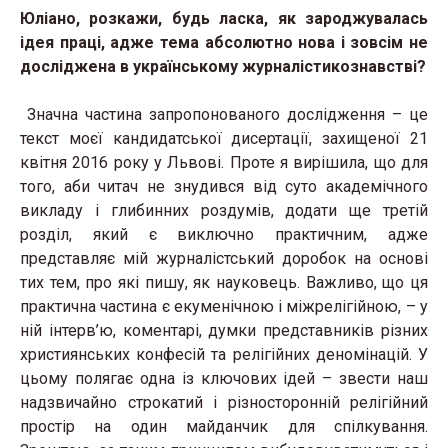
Юліано, розкажи, будь ласка, як зароджувалась
ідея праці, адже тема абсолютно нова і зовсім не
досліджена в українському журналістикознавстві?
Значна частина запропонованого дослідження – це
текст моєї кандидатської дисертації, захищеної 21
квітня 2016 року у Львові. Проте я вирішила, що для
того, аби читач не знудився від суто академічного
викладу і глибинних роздумів, додати ще третій
розділ, який є виключно практичним, адже
представляє мій журналістський доробок на основі
тих тем, про які пишу, як науковець. Важливо, що ця
практична частина є екуменічною і міжрелігійною, – у
ній інтерв’ю, коментарі, думки представників різних
християнських конфесій та релігійних деномінацій. У
цьому полягає одна із ключових ідей – звести наш
надзвичайно строкатий і різносторонній релігійний
простір на один майданчик для спілкування.