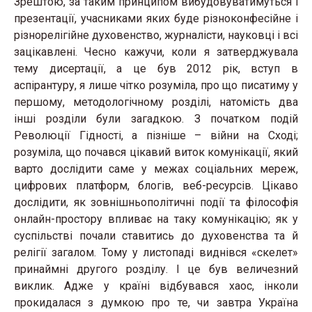
Зрештою, за таким принципом вибудовуватимуться і
презентації, учасниками яких буде різноконфесійне і
різнорелігійне духовенство, журналісти, науковці і всі
зацікавлені. Чесно кажучи, коли я затверджувала
тему дисертації, а це був 2012 рік, вступ в
аспірантуру, я лише чітко розуміла, про що писатиму у
першому, методологічному розділі, натомість два
інші розділи були загадкою. З початком подій
Революції Гідності, а пізніше – війни на Сході;
розуміла, що почався цікавий виток комунікації, який
варто дослідити саме у межах соціальних мереж,
цифрових платформ, блогів, веб-ресурсів. Цікаво
дослідити, як зовнішньополітичні події та філософія
онлайн-простору впливає на таку комунікацію; як у
суспільстві почали ставитись до духовенства та й
релігії загалом. Тому у листопаді виднівся «скелет»
принаймні другого розділу. І це був величезний
виклик. Адже у країні відбувався хаос, інколи
прокидалася з думкою про те, чи завтра Україна