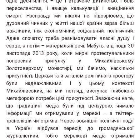
одне десятиліття, – це і втрачене дитинство, і біль
переселенства, і явище калькуляції і знецінення
смерті. Насправді ми інколи не підозрюємо, що
духовний чинник у житті нашої країни зараз більш
важливий, ніж економічний, соціальний, політичний.
Адже спочатку треба реанімовувати власні душу і
серце, а потім – матеріальні речі. Мабуть, від події 30
листопада 2013 року, коли мирні протестувальники
попросили притулку у Михайлівському
Золотоверхому монастирі, ми бачимо, наскільки
присутність Церкви та й загалом релігійного простору
були надважливими. І у цьому контексті
Михайлівський, на мій погляд, виступає глибокою
метафорою потреби цієї присутності. Зважаючи на те,
що традиційні медіа були під цензурою, чимало
інформації ми отримували у мережі – з твіттер-
трансляцій чи стрімів. Через зовнішні політичні події
в Україні відбувся перехід до громадянської
журналістики. Тобто мережеві медіа отримали