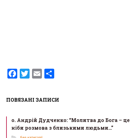
F
T
E
S
a
wi
m
h
ce
tt
ail
ar
ПОВЯЗАНІ ЗАПИСИ
b
er
e
o
о. Андрій Дудченко: “Молитва до Бога – це
o
ніби розмова з близькими людьми…”
k
Без категорії