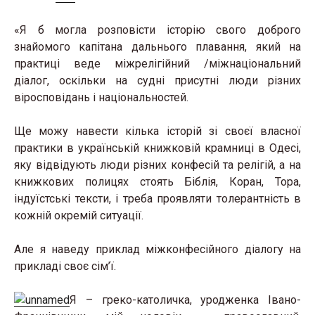
«Я б могла розповісти історію свого доброго
знайомого капітана дальнього плавання, який на
практиці веде міжрелігійний /міжнаціональний
діалог, оскільки на судні присутні люди різних
віросповідань і національностей.
Ще можу навести кілька історій зі своєї власної
практики в українській книжковій крамниці в Одесі,
яку відвідують люди різних конфесій та релігій, а на
книжкових полицях стоять Біблія, Коран, Тора,
індуїстські тексти, і треба проявляти толерантність в
кожній окремій ситуації.
Але я наведу приклад міжконфесійного діалогу на
прикладі своє сім’ї.
Я – греко-католичка, уродженка Івано-