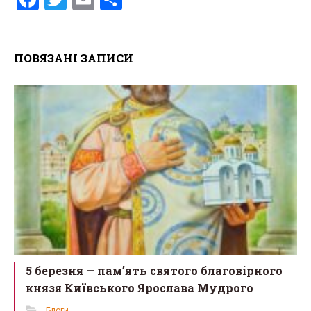
a
wi
m
h
ce
tt
ail
ar
ПОВЯЗАНІ ЗАПИСИ
b
er
e
o
o
k
5 березня — пам’ять святого благовірного
князя Київського Ярослава Мудрого
Блоги