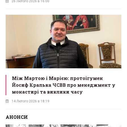
26 Лютого 2026 в 16:00
Між Мартою і Марією: протоігумен
Йосиф Кралька ЧСВВ про менеджмент у
монастирі та виклики часу
14 Лютого 2026 в 18:19
АНОНСИ