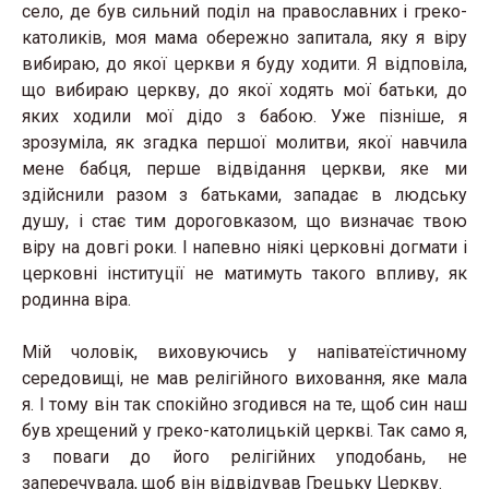
село, де був сильний поділ на православних і греко-
католиків, моя мама обережно запитала, яку я віру
вибираю, до якої церкви я буду ходити. Я відповіла,
що вибираю церкву, до якої ходять мої батьки, до
яких ходили мої дідо з бабою. Уже пізніше, я
зрозуміла, як згадка першої молитви, якої навчила
мене бабця, перше відвідання церкви, яке ми
здійснили разом з батьками, западає в людську
душу, і стає тим дороговказом, що визначає твою
віру на довгі роки. І напевно ніякі церковні догмати і
церковні інституції не матимуть такого впливу, як
родинна віра.
Мій чоловік, виховуючись у напіватеїстичному
середовищі, не мав релігійного виховання, яке мала
я. І тому він так спокійно згодився на те, щоб син наш
був хрещений у греко-католицькій церкві. Так само я,
з поваги до його релігійних уподобань, не
заперечувала, щоб він відвідував Грецьку Церкву.