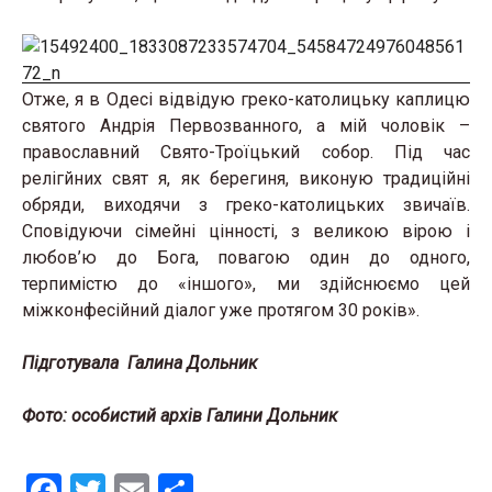
Отже, я в Одесі відвідую греко-католицьку каплицю
святого Андрія Первозванного, а мій чоловік –
православний Свято-Троїцький собор. Під час
релігйних свят я, як берегиня, виконую традиційні
обряди, виходячи з греко-католицьких звичаїв.
Сповідуючи сімейні цінності, з великою вірою і
любов’ю до Бога, повагою один до одного,
терпимістю до «іншого», ми здійснюємо цей
міжконфесійний діалог уже протягом 30 років».
Підготувала Галина Дольник
Фото: особистий архів Галини Дольник
F
T
E
S