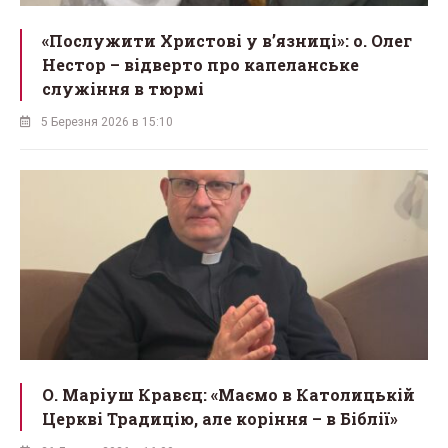
«Послужити Христові у вʼязниці»: о. Олег
Нестор – відверто про капеланське
служіння в тюрмі
5 Березня 2026 в 15:10
О. Маріуш Кравєц: «Маємо в Католицькій
Церкві Традицію, але коріння – в Біблії»