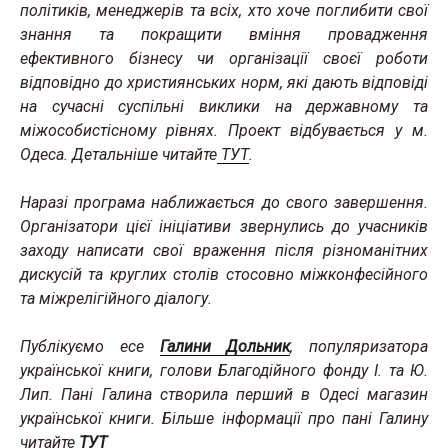
політиків, менеджерів та всіх, хто хоче поглибити свої
знання та покращити вміння провадження
ефективного бізнесу чи організації своєї роботи
відповідно до християнських норм, які дають відповіді
на сучасні суспільні виклики на державному та
міжособистісному рівнях. Проект відбувається у м.
Одеса. Детальніше читайте
ТУТ
.
Наразі програма наближається до свого завершення.
Організатори цієї ініціативи звернулись до учасників
заходу написати свої враження після різноманітних
дискусій та круглих столів стосовно міжконфесійного
та міжрелігійного діалогу.
Публікуємо есе
Галини Дольник
, популяризатора
української книги, голови Благодійного фонду І. та Ю.
Лип. Пані Галина створила перший в Одесі магазин
української книги. Більше інформації про пані Галину
читайте
ТУТ