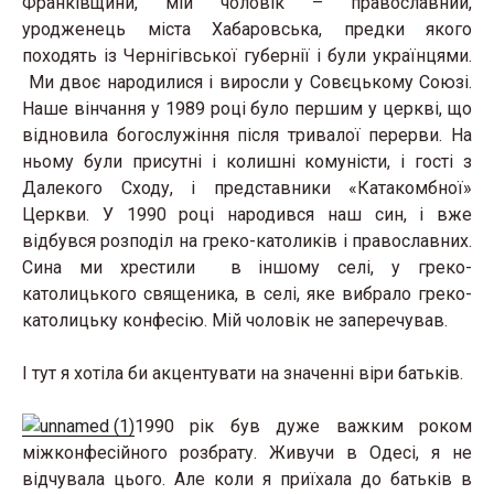
Франківщини, мій чоловік – православний,
уродженець міста Хабаровська, предки якого
походять із Чернігівської губернії і були українцями.
Ми двоє народилися і виросли у Совєцькому Союзі.
Наше вінчання у 1989 році було першим у церкві, що
відновила богослужіння після тривалої перерви. На
ньому були присутні і колишні комуністи, і гості з
Далекого Сходу, і представники «Катакомбної»
Церкви. У 1990 році народився наш син, і вже
відбувся розподіл на греко-католиків і православних.
Сина ми хрестили в іншому селі, у греко-
католицького священика, в селі, яке вибрало греко-
католицьку конфесію. Мій чоловік не заперечував.
І тут я хотіла би акцентувати на значенні віри батьків.
1990 рік був дуже важким роком
міжконфесійного розбрату. Живучи в Одесі, я не
відчувала цього. Але коли я приїхала до батьків в