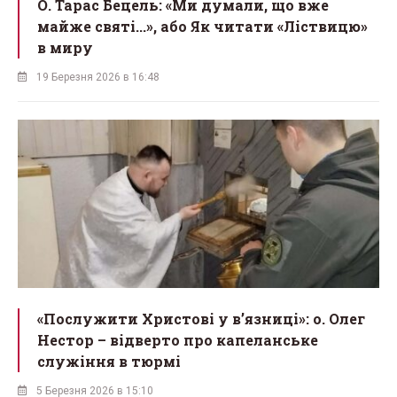
О. Тарас Бецель: «Ми думали, що вже
майже святі...», або Як читати «Ліствицю»
в миру
19 Березня 2026 в 16:48
«Послужити Христові у вʼязниці»: о. Олег
Нестор – відверто про капеланське
служіння в тюрмі
5 Березня 2026 в 15:10