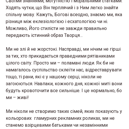
Своїми знаннями, могутністю і моральними статками.
Ходять чутки, що Він терплячий і з Ним легко знайти
спільну мову. Кажуть, Богові всеодно, знаємо ми, яка
різниця між еклезіологією і есхатологією чи ні.
Можливо, Його стилісти не завжди правильно
передають істинний образ Творця…
Ми не злі й не жорстокі. Насправді, ми нічим не гірші
за тих, хто прикидається праведними рятівниками
цілого світу. Просто ми – поламані люди. Як би не
намагалось суспільство склеїти нас, відреставрувати
тощо, ті рани, які є у нашому серці, ніколи не
загоюються. Навпаки, кожного дня, кожної миті вони
будуть кровоточити все сильніше. І це нормально, бо
ми – живі!
Ми ніколи не створимо таких сімей, яких показують у
кольорових гламурних рекламних роликах, ми не
станемо взірцевими батьками чи незамінними