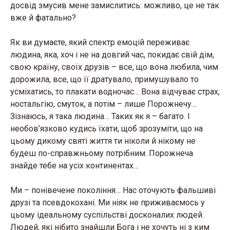
досвід змусив мене замислитись: можливо, це не так
вже й фатально?
Як ви думаєте, який спектр емоцій переживає
людина, яка, хоч і не на довгий час, покидає свій дім,
свою країну, своїх друзів – все, що вона любила, чим
дорожила, все, що її дратувало, примушувало то
усміхатись, то плакати водночас… Вона відчуває страх,
ностальгію, смуток, а потім – лише Порожнечу…
Зізнаюсь, я така людина… Таких як я – багато. І
необов’язково кудись їхати, щоб зрозуміти, що на
цьому дикому святі життя ти ніколи й нікому не
будеш по-справжньому потрібним. Порожнеча
знайде тебе на усіх континентах…
Ми – понівечене покоління… Нас оточують фальшиві
друзі та псевдокохані. Ми ніяк не приживаємось у
цьому ідеальному суспільстві досконалих людей.
Людей, які нібито знайшли Бога і не хочуть ні з ким