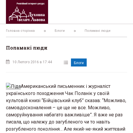
Перейти
до
вмісту
Головна сторінка
Блоги
Поламані люди
Поламані люди
10 Лютого 2016 в 17:44
Блоги
Американський письменник і журналіст
українського походження Чак Поланік у своїй
культовій книзі “Бійцівський клуб” сказав: “Можливо,
самовдосконалення – це ще не все. Можливо,
саморуйнування набагато важливіше”. Я вже не раз
писала, що належу до загубленого чи то навіть
розгубленого покоління… Але який-не-який життєвий