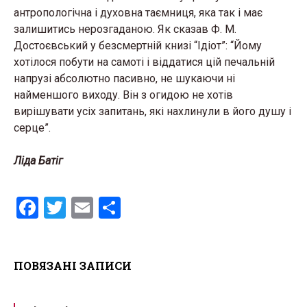
антропологічна і духовна таємниця, яка так і має
залишитись нерозгаданою. Як сказав Ф. М.
Достоєвський у безсмертній книзі “Ідіот”: “Йому
хотілося побути на самоті і віддатися цій печальній
напрузі абсолютно пасивно, не шукаючи ні
найменшого виходу. Він з огидою не хотів
вирішувати усіх запитань, які нахлинули в його душу і
серце”.
Ліда Батіг
F
T
E
S
a
wi
m
h
ce
tt
ail
ar
ПОВЯЗАНІ ЗАПИСИ
b
er
e
o