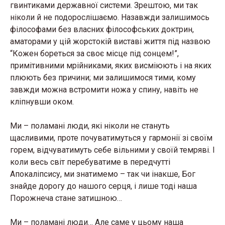
гвинтиками державної системи. Зрештою, ми так
ніколи й не подорослішаємо. Назавжди залишимось
філософами без власних філософських доктрин,
аматорами у цій жорстокій виставі життя під назвою
“Кожен бореться за своє місце під сонцем!”,
примітивними мрійниками, яких висміюють і на яких
плюють без причини; ми залишимося тими, кому
завжди можна встромити ножа у спину, навіть не
кліпнувши оком.
Ми – поламані люди, які ніколи не стануть
щасливими, проте почуватимуться у гармонії зі своїм
горем, відчуватимуть себе вільними у своїй темряві. І
коли весь світ перебуватиме в передчутті
Апокаліпсису, ми знатимемо – так чи інакше, Бог
знайде дорогу до нашого серця, і лише тоді наша
Порожнеча стане затишною…
Ми – поламані люди… Але саме у цьому наша