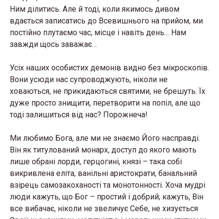
Ним ділитись. Але й тоді, коли якимось дивом
вдається записатись до Всевишнього на прийом, ми
постійно плутаємо час, місце і навіть день… Нам
завжди щось заважає…
Усіх наших особистих демонів видно без мікроскопів.
Вони усюди нас супроводжують, ніколи не
ховаються, не прикидаються святими, не брешуть. Їх
дуже просто знищити, перетворити на попіл, але що
тоді залишиться від нас? Порожнеча!
Ми любимо Бога, але ми не знаємо Його насправді.
Він як титулований монарх, доступ до якого мають
лише обрані лорди, герцогині, князі – така собі
викривлена еліта, ванільні аристократи, банальний
взірець самозакоханості та монотонності. Хоча мудрі
люди кажуть, що Бог – простий і добрий; кажуть, Він
все вибачає, ніколи не звеличує Себе, не хизується