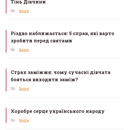
Тінь Дівчини
o
k
Блоги
Різдво наближається: 5 справ, які варто
зробити перед святами
Блоги
Страх заміжжя: чому сучасні дівчата
бояться виходити заміж?
Блоги
Хоробре серце українського народу
Блоги