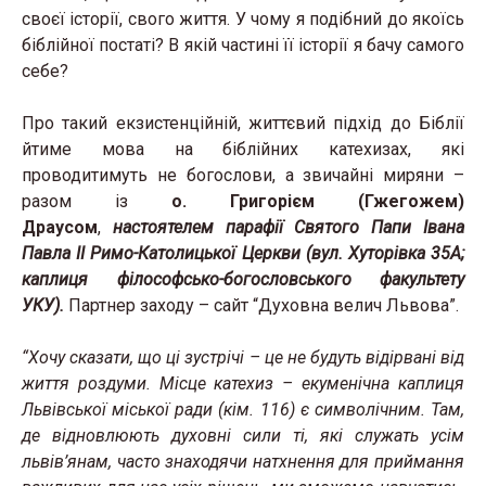
своєї історії, свого життя. У чому я подібний до якоїсь
біблійної постаті? В якій частині її історії я бачу самого
себе?
Про такий екзистенційній, життєвий підхід до Біблії
йтиме мова на біблійних катехизах, які
проводитимуть не богослови, а звичайні миряни –
разом із
о. Григорієм (Гжегожем)
Драусом
,
настоятелем парафії Святого Папи Івана
Павла ІІ Римо-Католицької Церкви (вул. Хуторівка 35А;
каплиця філософсько-богословського факультету
УКУ).
Партнер заходу – сайт “Духовна велич Львова”.
“Хочу сказати, що ці зустрічі – це не будуть відірвані від
життя роздуми. Місце катехиз – екуменічна каплиця
Львівської міської ради (кім. 116) є символічним. Там,
де відновлюють духовні сили ті, які служать усім
львів’янам, часто знаходячи натхнення для приймання