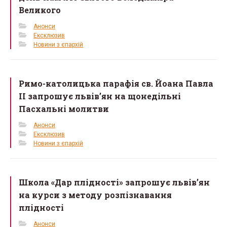
Великого
Анонси
Ексклюзив
Новини з єпархій
Римо-католицька парафія св. Йоана Павла
II запрошує львів’ян на щонедільні
Пасхальні молитви
Анонси
Ексклюзив
Новини з єпархій
Школа «Дар плідності» запрошує львів’ян
на курси з методу розпізнавання
плідності
Анонси