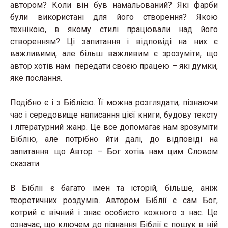
автором? Коли він був намальований? Які фарби
були використані для його створення? Якою
технікою, в якому стилі працювали над його
створенням? Ці запитання і відповіді на них є
важливими, але більш важливим є зрозуміти, що
автор хотів нам передати своєю працею – які думки,
яке послання.
Подібно є і з Біблією. Її можна розглядати, пізнаючи
час і середовище написання цієї книги, будову тексту
і літературний жанр. Це все допомагає нам зрозуміти
Біблію, але потрібно йти далі, до відповіді на
запитання: що Автор – Бог хотів нам цим Словом
сказати.
В Біблії є багато імен та історій, більше, аніж
теоретичних роздумів. Автором Біблії є сам Бог,
котрий є вічний і знає особисто кожного з нас. Це
означає, що ключем до пізнання Біблії є пошук в ній