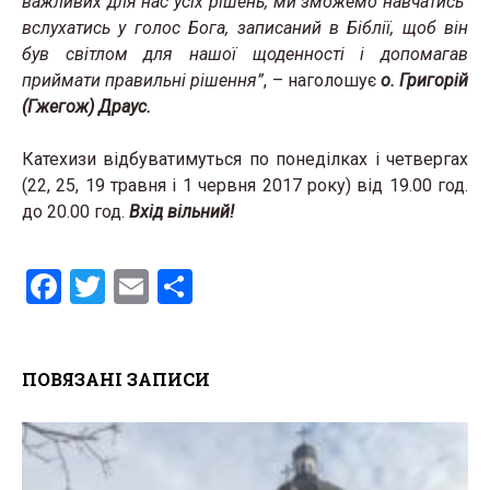
важливих для нас усіх рішень, ми зможемо навчатись
вслухатись у голос Бога, записаний в Біблії, щоб він
був світлом для нашої щоденності і допомагав
приймати правильні рішення”
, – наголошує
о. Григорій
(Гжегож) Драус.
Катехизи відбуватимуться по понеділках і четвергах
(22, 25, 19 травня і 1 червня 2017 року) від 19.00 год.
до 20.00 год.
Вхід вільний!
F
T
E
S
a
wi
m
h
ce
tt
ail
ar
ПОВЯЗАНІ ЗАПИСИ
b
er
e
o
o