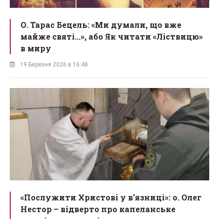
О. Тарас Бецель: «Ми думали, що вже
майже святі...», або Як читати «Ліствицю»
в миру
19 Березня 2026 в 16:48
«Послужити Христові у вʼязниці»: о. Олег
Нестор – відверто про капеланське