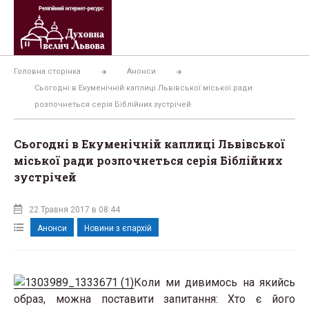
Перейти
до
вмісту
Головна сторінка
Анонси
Сьогодні в Екуменічній каплиці Львівської міської ради
розпочнеться серія Біблійних зустрічей
Сьогодні в Екуменічній каплиці Львівської
міської ради розпочнеться серія Біблійних
зустрічей
22 Травня 2017 в 08:44
Анонси
Новини з єпархій
Коли ми дивимось на якийсь
образ, можна поставити запитання: Хто є його