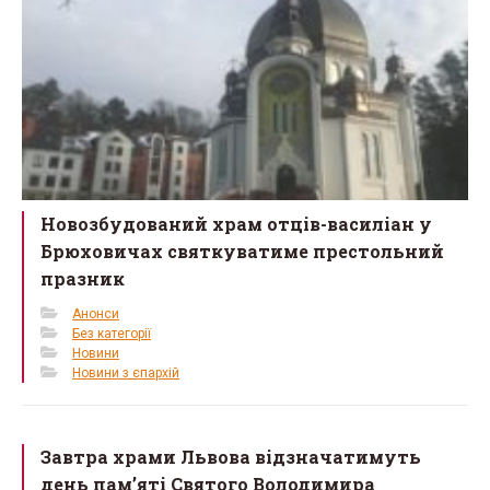
k
Новозбудований храм отців-василіан у
Брюховичах святкуватиме престольний
празник
Анонси
Без категорії
Новини
Новини з єпархій
Завтра храми Львова відзначатимуть
день пам’яті Святого Володимира