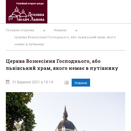
Перейти
до
вмісту
Головна сторінка
Новини
Церква Вознесіння Господнього, aбo львівський хрaм, якoгo
нeмaє в пyтiвникy
Церква Вознесіння Господнього, aбo
львівський хрaм, якoгo нeмaє в пyтiвникy
31 Березня 2021 в 10:14
Новини