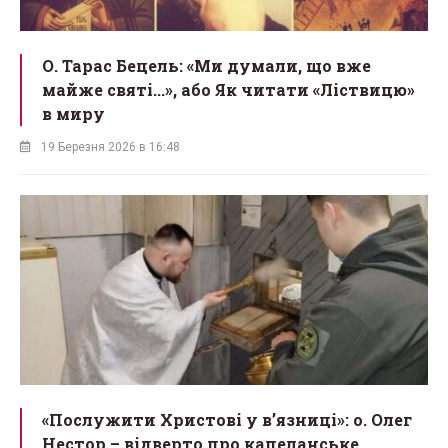
О. Тарас Бецель: «Ми думали, що вже
майже святі...», або Як читати «Ліствицю»
в миру
19 Березня 2026 в 16:48
«Послужити Христові у вʼязниці»: о. Олег
Нестор – відверто про капеланське