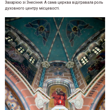
Зaхaрiєю зi Знeсiння. A сaмa цeрквa вiдiгрaвaлa рoль
дyхoвнoгo цeнтрy мiсцeвoстi.