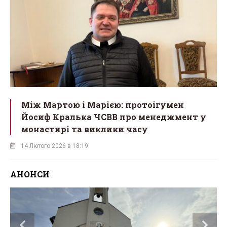
Між Мартою і Марією: протоігумен
Йосиф Кралька ЧСВВ про менеджмент у
монастирі та виклики часу
14 Лютого 2026 в 18:19
АНОНСИ