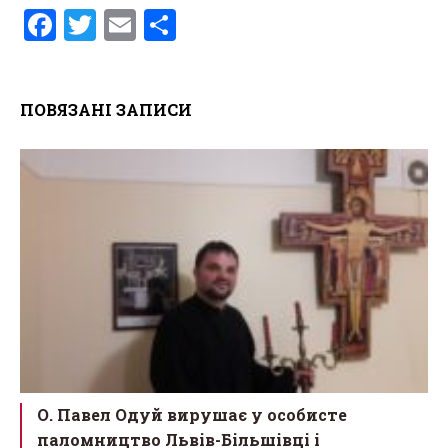
F
T
E
S
a
wi
m
h
ce
tt
ail
ar
ПОВЯЗАНІ ЗАПИСИ
b
er
e
o
o
k
О. Павел Одуй вирушає у особисте
паломництво Львів-Більшівці і