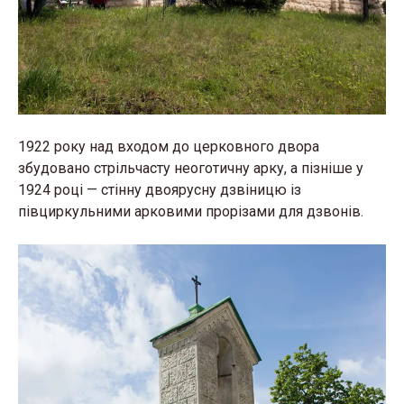
1922 року над входом до церковного двора
збудовано стрільчасту неоготичну арку, а пізніше у
1924 році — стінну двоярусну дзвіницю із
півциркульними арковими прорізами для дзвонів.