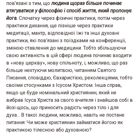
пов’язані з тим, що
людина щораз більше починає
втягуватися у філософію і спосіб життя, який пропонує
йога.
Спочатку через фізичні практики, потім через
практики дихання, ще пізніше через практики
медитації, мантр, відповідної їжі та інші духовні
практики, які пов’язані з поїздками на конференції,
зміною ставлення до медицини. Тобто збільшуючи
свою активність в цій сфері людина починає входити
в «нову церкву», нову спільноту, і, можливо, що раз
більше нехтуючи молитвою, читанням Святого
Писання, сповіддю, Євхаристією, реколекціями, тобто
своїми стосунками з Ісусом Христом. Інша справ,
якщо це буде номінальний християнин, який не
вибрав Ісуса Христа за свого вчителя і знайшов собі в
йозі щось, що приносить радість через тіло і для
духа… В такої людини, можливо, навіть не постане
питання: Чи може християнин займатися йогою як
практикою тілесною або духовною?