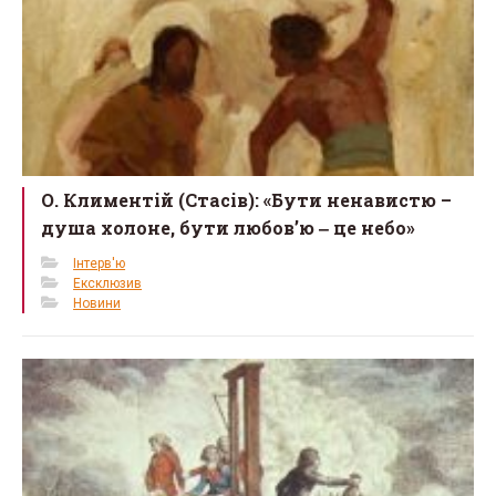
О. Климентій (Стасів): «Бути ненавистю –
душа холоне, бути любов’ю ‒ це небо»
Інтерв'ю
Ексклюзив
Новини