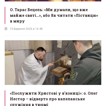
О. Тарас Бецель: «Ми думали, що вже
майже святі...», або Як читати «Ліствицю»
в миру
19 Березня 2026 в 16:48
«Послужити Христові у вʼязниці»: о. Олег
Нестор – відверто про капеланське
служіння в тюрмі