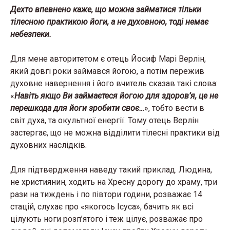
Дехто впевнено каже, що можна займатися тільки
тілесною практикою йоги, а не духовною, тоді немає
небезпеки.
Для мене авторитетом є отець Йосиф Марі Верлін,
який довгі роки займався йогою, а потім пережив
духовне навернення і його вчитель сказав такі слова:
«
Навіть якщо Ви займаєтеся йогою для здоров’я, це не
перешкода для йоги зробити своє…
», тобто вести в
світ духа, та окультної енергії. Тому отець Верлін
застергає, що не можна відділити тілесні практики від
духовних наслідків.
Для підтвердження наведу такий приклад. Людина,
не християнин, ходить на Хресну дорогу до храму, три
рази на тиждень і по півтори години, розважає 14
стацій, слухає про «якогось Ісуса», бачить як всі
цілують ноги розп’ятого і теж цілує, розважає про