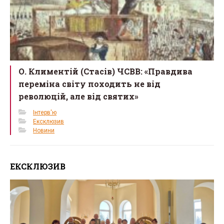
О. Климентій (Стасів) ЧСВВ: «Правдива
переміна світу походить не від
революцій, але від святих»
Інтерв'ю
Ексклюзив
Новини
ЕКСКЛЮЗИВ