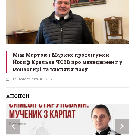
Між Мартою і Марією: протоігумен
Йосиф Кралька ЧСВВ про менеджмент у
монастирі та виклики часу
14 Лютого 2026 в 18:19
АНОНСИ