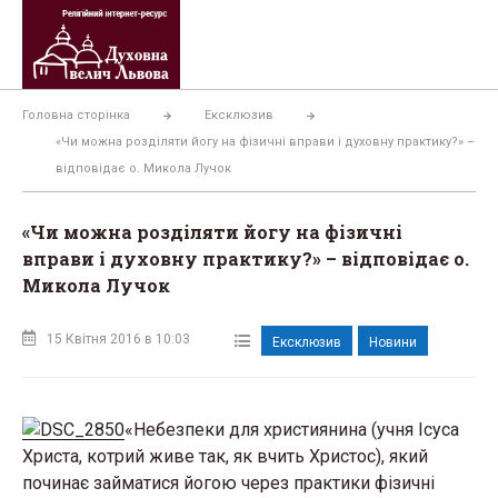
Перейти
до
вмісту
Головна сторінка
Ексклюзив
«Чи можна розділяти йогу на фізичні вправи і духовну практику?» –
відповідає о. Микола Лучок
«Чи можна розділяти йогу на фізичні
вправи і духовну практику?» – відповідає о.
Микола Лучок
15 Квітня 2016 в 10:03
Ексклюзив
Новини
«Небезпеки для християнина (учня Ісуса
Христа, котрий живе так, як вчить Христос), який
починає займатися йогою через практики фізичні