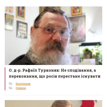
o
o
k
О. д-р. Рафаїл Турконяк: Не сподівання, а
переконання, що росія перестане існувати
Ексклюзив
Новини