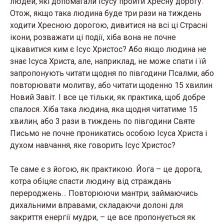
людей, які допомагали Ісусу пройти Хресну дорогу.
Отож, якщо така людина буде три рази на тиждень
ходити Хресною дорогою, дивитися на всі ці Страсні
ікони, розважати ці події, хіба вона не почне
цікавитися ким є Ісус Христос? Або якщо людина не
знає Ісуса Христа, але, наприклад, не може спати і їй
запропонують читати щодня по півгодини Псалми, або
повторювати молитву, або читати щоденно 15 хвилин
Новий Завіт. І все це тільки, як практика, щоб добре
спалося. Хіба така людина, яка щодня читатиме 15
хвилин, або 3 рази в тиждень по півгодини Святе
Письмо не почне проникатись особою Ісуса Христа і
духом навчання, яке говорить Ісус Христос?
Те саме є з йогою, як практикою. Йога – це дорога,
котра обіцяє спасти людину від страждань
перероджень… Повторюючи мантри, займаючись
дихальними вправами, складаючи долоні для
закриття енергії мудри, – це все пропонується як