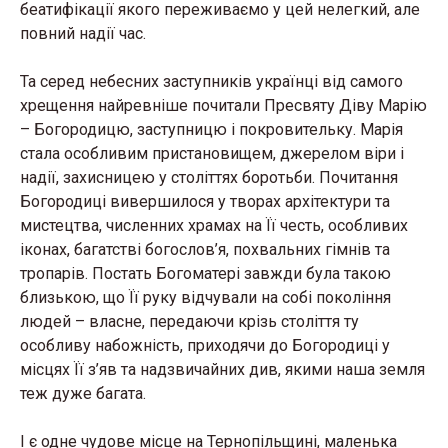
беатифікації якого переживаємо у цей нелегкий, але
повний надії час.
Та серед небесних заступників українці від самого
хрещення найревніше почитали Пресвяту Діву Марію
– Богородицю, заступницю і покровительку. Марія
стала особливим пристановищем, джерелом віри і
надії, захисницею у століттях боротьби. Почитання
Богородиці вивершилося у творах архітектури та
мистецтва, численних храмах на Її честь, особливих
іконах, багатстві богослов’я, похвальних гімнів та
тропарів. Постать Богоматері завжди була такою
близькою, що Її руку відчували на собі покоління
людей – власне, передаючи крізь століття ту
особливу набожність, приходячи до Богородиці у
місцях Її з’яв та надзвичайних див, якими наша земля
теж дуже багата.
І є одне чудове місце на Тернопільщині, маленька