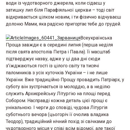
води із чудотворного джерела, коли сідаєш у
затишку лип біля Парафіяльної церкви – тоді світ
відкривається цілком новим, і ти фізично відчуваєш
долоню Мами, яка радісно пригортає тебе до грудей.
Всеукраїнська
Проща завжди є в середині липня (перша неділя
після свята апостолів Петра і Павла). Її масштаб
підтверджує назву, адже у ці два дні сюди
з’їжджаються гості із цілого світу та тисячі
паломників з усіх куточків України – і не лише
України. Вже традиційно Прощу провадить Патріарх, у
суботу він зустрічається із молоддю, а в неділю
служить Архиєрейську Літургію на площі перед
Собором. Насправді кожна деталь цієї прощі є
унікальною. І черги до сповіді, чудова Літургія
суботнього вечора (цьогоріч її очолив владика
Теодор), традиційний нічний похід зі свічками до
чудотворного місця у співі всім відомої, але такої