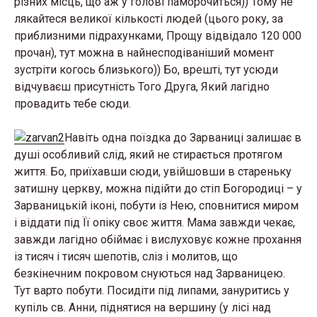
різних місць, що аж у голові паморочиться)) Тому не
лякайтеся великої кількості людей (цього року, за
приблизними підрахунками, Прощу відвідало 120 000
прочан), тут можна в найнесподіваніший момент
зустріти когось близького)) Бо, врешті, тут усюди
відчуваєш присутність Того Друга, Який лагідно
провадить тебе сюди.
Навіть одна поїздка до Зарваниці залишає в
душі особливий слід, який не стирається протягом
життя. Бо, приїхавши сюди, увійшовши в стареньку
затишну церкву, можна підійти до стіп Богородиці – у
Зарваницькій іконі, побути із Нею, сповнитися миром
і віддати під Її опіку своє життя. Мама завжди чекає,
завжди лагідно обіймає і вислуховує кожне прохання
із тисяч і тисяч шепотів, сліз і молитов, що
безкінечним покровом снуються над Зарваницею.
Тут варто побути. Посидіти під липами, зануритись у
купіль св. Анни, піднятися на вершину (у лісі над