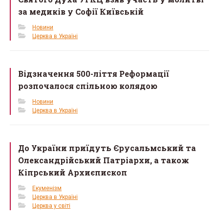
k
за медиків у Софії Київській
Новини
Церква в Україні
Відзначення 500-ліття Реформації
розпочалося спільною колядою
Новини
Церква в Україні
До України приїдуть Єрусальмський та
Олександрійський Патріархи, а також
Кіпрський Архиєпископ
Екуменізм
Церква в Україні
Церква у світі