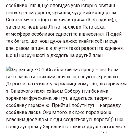
особливої пісні, що оповідає усю історію святині,
нічна хресна дорога, чування, чудовий концерт на
Співочому полі (що зазвичай триває 3-4 години), і,
звісно ж, недільна Літургія, слово Патріарха,
атмосфера особливої єдності та піднесення. Людей
так багато, що іноді дуже важко знайти собі місце –
але, разом із тим, є відчуття такої радості та єднання,
що ці незручності відходять на другий план.
Особливий час прощі – ніч. Вона
вся осяяна вогниками свічок, що снують Хресною
Дорогою на схилах у зарваницькому лісі, ліхтариками
зі Співочого поля, сяйвом Собору і глибокими
зоряними фресками, які тут, видається, творять
особливу гармонію. Прийти і побути тут – направду
особлива ласка. Окрім того, як вже перевірено
власним досвідом, сюди сходяться усі дороги))) Цієї
прощі зустріла у Зарваниці стількох друзів зі стількох