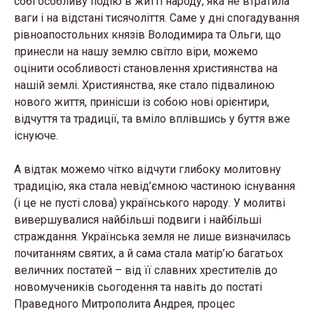
собі особливу подію в житті народу, яка не втратила
ваги і на відстані тисячоліття. Саме у дні спогадування
рівноапостольних князів Володимира та Ольги, що
принесли на нашу землю світло віри, можемо
оцінити особливості становлення християнства на
нашій землі. Християнства, яке стало підвалиною
нового життя, принісши із собою нові орієнтири,
відчуття та традиції, та вміло вплівшись у буття вже
існуюче.
А відтак можемо чітко відчути глибоку молитовну
традицію, яка стала невід’ємною частиною існування
(і це не пусті слова) українського народу. У молитві
вивершувалися найбільші подвиги і найбільші
страждання. Українська земля не лише визначилась
почитанням святих, а й сама стала матір’ю багатьох
величних постатей – від її славних хрестителів до
новомучеників сьогодення та навіть до постаті
Праведного Митрополита Андрея, процес