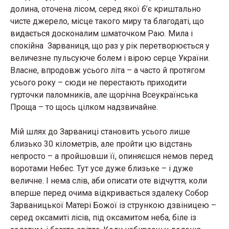
долина, оточена лісом, серед якої б’є криштально
чисте джерело, місце такого миру та благодаті, що
видається досконалим шматочком Раю. Мила і
спокійна Зарваниця, що раз у рік перетворюється у
величезне пульсуюче болем і вірою серце України.
Власне, впродовж усього літа – а часто й протягом
усього року – сюди не перестають приходити
гурточки паломників, але щорічна Всеукраїнська
Проща – то щось цілком надзвичайне.
Мій шлях до Зарваниці становить усього лише
близько 30 кілометрів, але пройти цю відстань
непросто – а пройшовши її, опиняєшся немов перед
воротами Небес. Тут усе дуже близьке – і дуже
величне. І нема слів, аби описати оте відчуття, коли
вперше перед очима відкривається здалеку Собор
Зарваницької Матері Божої із стрункою дзвіницею –
серед оксамиті лісів, під оксамитом неба, біле із