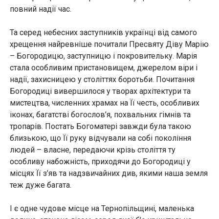
повний надії час.
Та серед небесних заступників українці від самого
хрещення найревніше почитали Пресвяту Діву Марію
– Богородицю, заступницю і покровительку. Марія
стала особливим пристановищем, джерелом віри і
надії, захисницею у століттях боротьби. Почитання
Богородиці вивершилося у творах архітектури та
мистецтва, численних храмах на Її честь, особливих
іконах, багатстві богослов’я, похвальних гімнів та
тропарів. Постать Богоматері завжди була такою
близькою, що Її руку відчували на собі покоління
людей – власне, передаючи крізь століття ту
особливу набожність, приходячи до Богородиці у
місцях Її з’яв та надзвичайних див, якими наша земля
теж дуже багата.
І є одне чудове місце на Тернопільщині, маленька