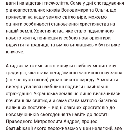
ваги і на відстані тисячоліття. Саме у дні спогадування
рівноапостольних князів Володимира та Ольги, що
принесли на нашу землю світло віри, можемо
оцінити особливості становлення християнства на
нашій землі. Християнства, яке стало підвалиною
нового життя, принісши із собою нові орієнтири,
відчуття та традиції, та вміло вплівшись у буття вже
існуюче.
А відтак можемо чітко відчути глибоку молитовну
традицію, яка стала невід’ємною частиною існування
(і це не пусті слова) українського народу. У молитві
вивершувалися найбільші подвиги і найбільші
страждання. Українська земля не лише визначилась
почитанням святих, а й сама стала матір’ю багатьох
величних постатей – від її славних хрестителів до
новомучеників сьогодення та навіть до постаті
Праведного Митрополита Андрея, процес
беатифікації якого переживаємо у цей нелегкий, але