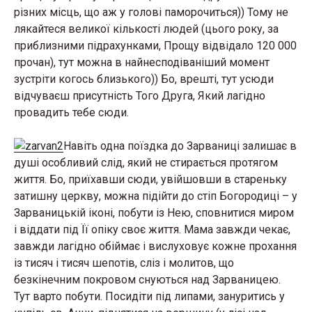
різних місць, що аж у голові паморочиться)) Тому не
лякайтеся великої кількості людей (цього року, за
приблизними підрахунками, Прощу відвідало 120 000
прочан), тут можна в найнесподіваніший момент
зустріти когось близького)) Бо, врешті, тут усюди
відчуваєш присутність Того Друга, Який лагідно
провадить тебе сюди.
Навіть одна поїздка до Зарваниці залишає в
душі особливий слід, який не стирається протягом
життя. Бо, приїхавши сюди, увійшовши в стареньку
затишну церкву, можна підійти до стіп Богородиці – у
Зарваницькій іконі, побути із Нею, сповнитися миром
і віддати під Її опіку своє життя. Мама завжди чекає,
завжди лагідно обіймає і вислуховує кожне прохання
із тисяч і тисяч шепотів, сліз і молитов, що
безкінечним покровом снуються над Зарваницею.
Тут варто побути. Посидіти під липами, зануритись у