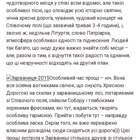
чудотворного місця у співі всім відомої, але такої
особливої пісні, що оповідає усю історію святині,
нічна хресна дорога, чування, чудовий концерт на
Співочому полі (що зазвичай триває 3-4 години), і,
звісно ж, недільна Літургія, слово Патріарха,
атмосфера особливої єдності та піднесення. Людей
так багато, що іноді дуже важко знайти собі місце –
але, разом із тим, є відчуття такої радості та єднання,
що ці незручності відходять на другий план.
Особливий час прощі – ніч. Вона
вся осяяна вогниками свічок, що снують Хресною
Дорогою на схилах у зарваницькому лісі, ліхтариками
зі Співочого поля, сяйвом Собору і глибокими
зоряними фресками, які тут, видається, творять
особливу гармонію. Прийти і побути тут – направду
особлива ласка. Окрім того, як вже перевірено
власним досвідом, сюди сходяться усі дороги))) Цієї
прощі зустріла у Зарваниці стількох друзів зі стількох