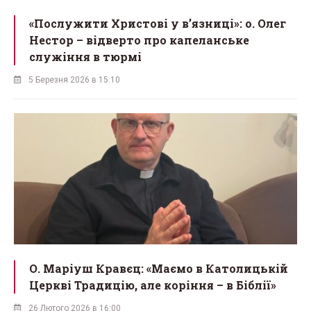
«Послужити Христові у вʼязниці»: о. Олег
Нестор – відверто про капеланське
служіння в тюрмі
5 Березня 2026 в 15:10
О. Маріуш Кравєц: «Маємо в Католицькій
Церкві Традицію, але коріння – в Біблії»
26 Лютого 2026 в 16:00