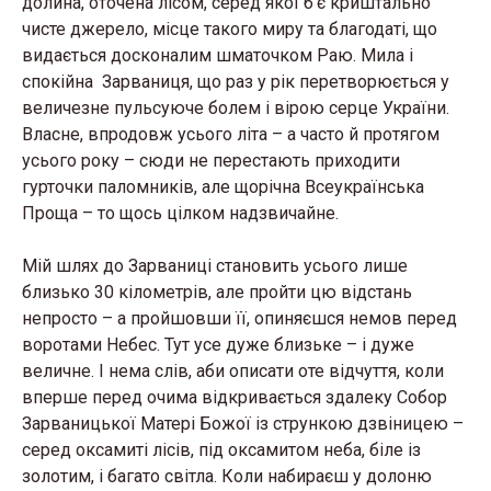
долина, оточена лісом, серед якої б’є криштально
чисте джерело, місце такого миру та благодаті, що
видається досконалим шматочком Раю. Мила і
спокійна Зарваниця, що раз у рік перетворюється у
величезне пульсуюче болем і вірою серце України.
Власне, впродовж усього літа – а часто й протягом
усього року – сюди не перестають приходити
гурточки паломників, але щорічна Всеукраїнська
Проща – то щось цілком надзвичайне.
Мій шлях до Зарваниці становить усього лише
близько 30 кілометрів, але пройти цю відстань
непросто – а пройшовши її, опиняєшся немов перед
воротами Небес. Тут усе дуже близьке – і дуже
величне. І нема слів, аби описати оте відчуття, коли
вперше перед очима відкривається здалеку Собор
Зарваницької Матері Божої із стрункою дзвіницею –
серед оксамиті лісів, під оксамитом неба, біле із
золотим, і багато світла. Коли набираєш у долоню