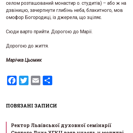
селом розташований монастир о. студитів) – або ж на
дзвіницю, зачерпнути глибінь неба, блакитного, мов
омофор Богородиці, із джерела, що зціляє.
Сюди варто прийти. Дорогою до Марії.
Дорогою до життя.
Марічка Цьомик
F
T
E
S
a
wi
m
h
ce
tt
ail
ar
ПОВЯЗАНІ ЗАПИСИ
b
er
e
o
Ректор Львівської духовної семінарії
o
Святого Духа УГКЦ взяв участь у молитві