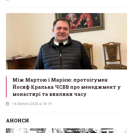
Між Мартою і Марією: протоігумен
Йосиф Кралька ЧСВВ про менеджмент у
монастирі та виклики часу
14 Лютого 2026 в 18:19
АНОНСИ