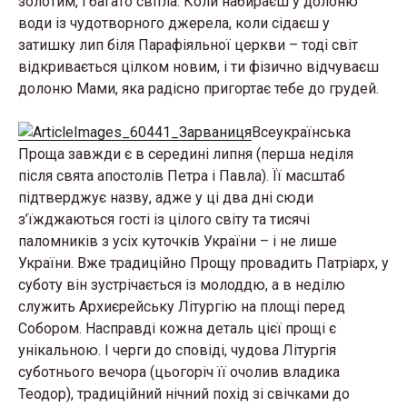
золотим, і багато світла. Коли набираєш у долоню
води із чудотворного джерела, коли сідаєш у
затишку лип біля Парафіяльної церкви – тоді світ
відкривається цілком новим, і ти фізично відчуваєш
долоню Мами, яка радісно пригортає тебе до грудей.
Всеукраїнська
Проща завжди є в середині липня (перша неділя
після свята апостолів Петра і Павла). Її масштаб
підтверджує назву, адже у ці два дні сюди
з’їжджаються гості із цілого світу та тисячі
паломників з усіх куточків України – і не лише
України. Вже традиційно Прощу провадить Патріарх, у
суботу він зустрічається із молоддю, а в неділю
служить Архиєрейську Літургію на площі перед
Собором. Насправді кожна деталь цієї прощі є
унікальною. І черги до сповіді, чудова Літургія
суботнього вечора (цьогоріч її очолив владика
Теодор), традиційний нічний похід зі свічками до