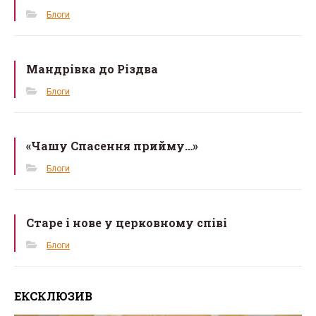
k
Блоги
Мандрівка до Різдва
Блоги
«Чашу Спасення прийму…»
Блоги
Старе і нове у церковному співі
Блоги
ЕКСКЛЮЗИВ