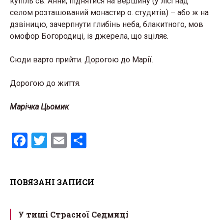
купіль св. Анни, піднятися на вершину (у лісі над
селом розташований монастир о. студитів) – або ж на
дзвіницю, зачерпнути глибінь неба, блакитного, мов
омофор Богородиці, із джерела, що зціляє.
Сюди варто прийти. Дорогою до Марії.
Дорогою до життя.
Марічка Цьомик
F
T
E
S
a
wi
m
h
ce
tt
ail
ar
ПОВЯЗАНІ ЗАПИСИ
b
er
e
o
У тиші Страсної Седмиці
o