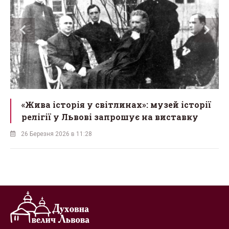
рія у світлинах»: музей історії
«Мученик з Кар
Львові запрошує на виставку
відкривають в
Симеона Лука
в 11:28
18 Березня 2026 в 10:13