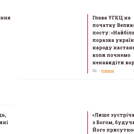
ення
Глава УГКЦ на
початку Велик
посту: «Найбі
поразка украї
народу настане
коли почнемо
ненавидіти вор
Новини
ь,
«Лише зустріч
ині
з Богом, будуч
Його присутнос