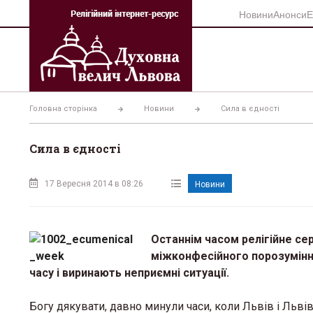
Перейти
Новини
Анонси
Е
до
вмісту
Головна сторінка
Новини
Сила в єдності
Сила в єдності
17 Вересня 2014 в 08:26
Новини
Останнім часом релігійне с
міжконфесійного порозуміння,
часу і виринають неприємні ситуації.
Богу дякувати, давно минули часи, коли Львів і Льві