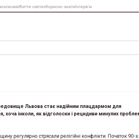
ксклюзив
Життя святих
Корисно знати
Інтерв’ю
ередовище Львова стає надійним плацдармом для
 хоча інколи, як відголоски і рецидиви минулих проблем
вщину регулярно стрясали релігійні конфлікти. Початок 90-