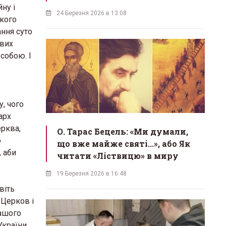
ну і
24 Березня 2026 в 13:08
акого
ння суто
ивих
 собою. І
, чого
арх
ерква,
О. Тарас Бецель: «Ми думали,
о
що вже майже святі...», або Як
, аби
читати «Ліствицю» в миру
19 Березня 2026 в 16:48
віть
 Церков і
нашого
України