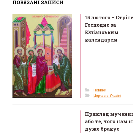
ПОВЯЗАНІ ЗАПИСИ
b
er
e
o
15 лютого – Cтріт
o
Господнє за
k
Юліанським
календарем
Новини
Церква в Україні
Приклад мучениц
або те, чого нам н
дуже бракує