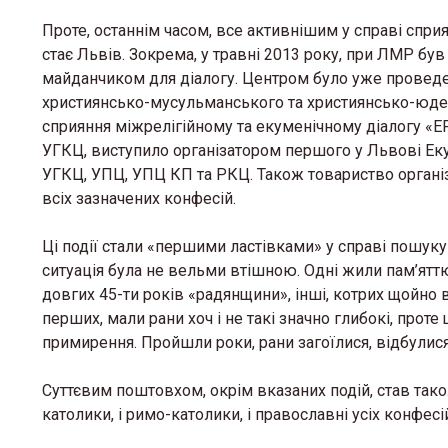
Проте, останнім часом, все активнішим у справі сприян
стає Львів. Зокрема, у травні 2013 року, при ЛМР бу
майданчиком для діалогу. Центром було уже проведен
християнсько-мусульманського та християнсько-юдей
сприяння міжрелігійному та екуменічному діалогу «EF
УГКЦ, виступило організатором першого у Львові Еку
УГКЦ, УПЦ, УПЦ КП та РКЦ. Також товариство органі
всіх зазначених конфесій.
Ці події стали «першими ластівками» у справі пошуку
ситуація була не вельми втішною. Одні жили пам’яттю
довгих 45-ти років «радянщини», інші, котрих щойно в
перших, мали рани хоч і не такі значно глибокі, проте 
примирення. Пройшли роки, рани загоїлися, відбулися 
Суттєвим поштовхом, окрім вказаних подій, став так
католики, і римо-католики, і православні усіх конфесі