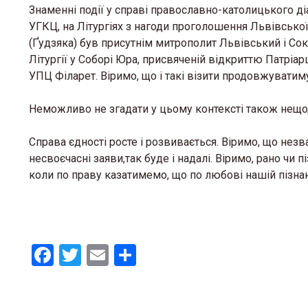
Знаменні події у справі православно-католицького ді
УГКЦ, на Літургіях з нагоди проголошення Львівської
(Ґудзяка) був присутнім митрополит Львівський і С
Літургії у Соборі Юра, присвяченій відкриттю Патрі
УПЦ Філарет. Віримо, що і такі візити продовжуватим
Неможливо не згадати у цьому контексті також нещод
Справа єдності росте і розвивається. Віримо, що незв
несвоєчасні заяви,так буде і надалі. Віримо, рано чи 
коли по праву казатимемо, що по любові нашій пізнаю
О. Ром
запрошу
львівсь
F
T
E
S
13 Березня 
a
wi
m
h
ce
tt
ail
ar