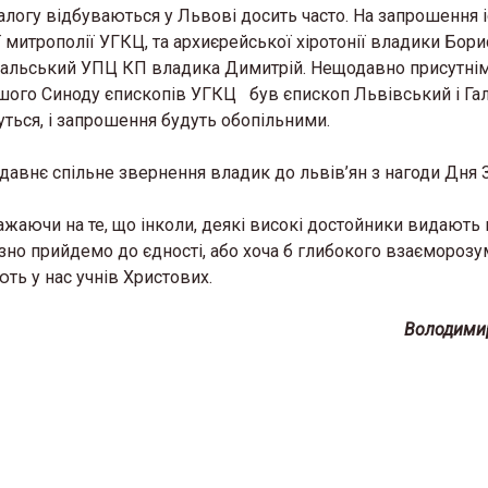
алогу відбуваються у Львові досить часто. На запрошення і
 митрополії УГКЦ, та архиєрейської хіротонії владики Бори
окальський УПЦ КП владика Димитрій. Нещодавно присутнім
аршого Синоду єпископів УГКЦ був єпископ Львівський і Г
уться, і запрошення будуть обопільними.
авнє спільне звернення владик до львів’ян з нагоди Дня 
ажаючи на те, що інколи, деякі високі достойники видають 
пізно прийдемо до єдності, або хоча б глибокого взаєморозу
ть у нас учнів Христових.
ан Мельник ЧСВВ
«Від 50 до 5000»: о. Тар
є на реколекції до
Михальчук розкрив с
Володими
кої церкви Андрія
успіху проєкту «Благ
верба»
2026 в 15:13
30 Березня 2026 в 16:15