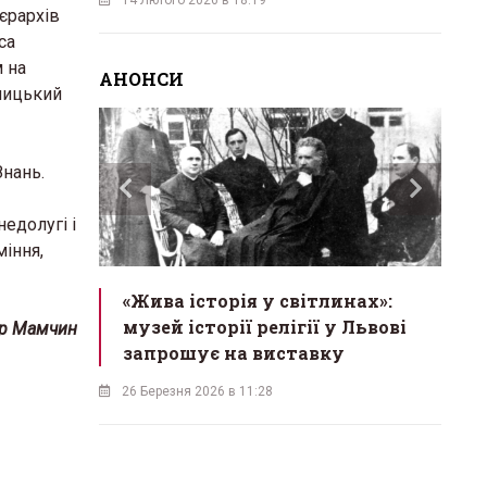
єрархів
са
 на
АНОНСИ
алицький
Знань.
недолугі і
міння,
ас
«Жива історія у світлинах»:
«М
екрет
музей історії релігії у Львові
в
р Мамчин
одійна
запрошує на виставку
б
26 Березня 2026 в 11:28
18 