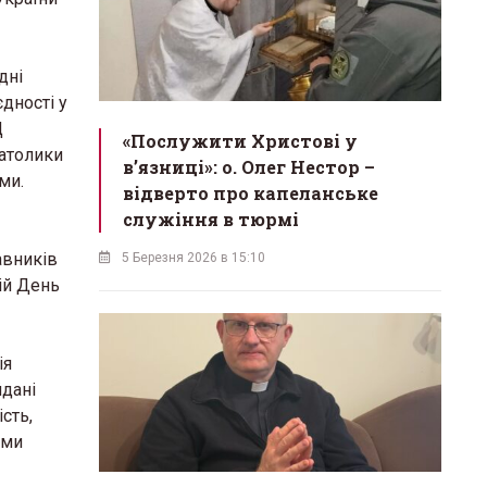
дні
дності у
Ц
«Послужити Христові у
католики
вʼязниці»: о. Олег Нестор –
ми.
відверто про капеланське
служіння в тюрмі
авників
5 Березня 2026 в 15:10
ній День
ія
йдані
сть,
ими