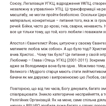
Союзу, Легалізація УГКЦ, відродження УАПЦ, створен
незалежну в управлінні» УПЦ. Ці трансформації на релі
масштабу, не могли пройти безболісно. Оскільки Це
матеріальні, конкретніше – питання того, яка ж із г
речей. Бійки, часто до крові, гнів, сварки, ненависть
все це тільки тому, що той, кого любили і поважали х
Апостол і Євангелист Йоан, цитуючи у своєму Євангелі
матимете любов між собою». А що було тоді? Христия
вчив Христос… Чому так було? Це питання у своїй інт
Любомир – Глава і Отець УГКЦ (2001-2011). Зокрема в
адже за Володимира вона була одна… Можливо тому,
Великого і Мудрого старця мають стати лейтмотивом пр
бачачи як ми даруємо і випромінюємо цю Любов, світ 
Повторюю, що від тих часів, Богу дякувати, багато зм
співпрацювати. Зникло категоричне несприйняття, а т
Релігійних Організацій. Як на мене, саме спільна діял
народу у ВРЦіРО зробила дуже багато у справі пороз