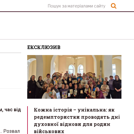
Шукат
ЕКСКЛЮЗИВ
Кожна історія – унікальна: як
, час від
редемптористки проводять дні
духовної віднови для родин
військових
х… Розвал