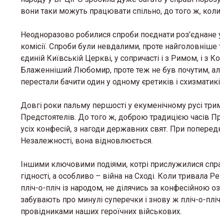
вони таки можуть працювати спільно, до того ж, кол
Неодноразово робилися спроби поєднати роз’єднане у
комісії. Спроби були невдалими, проте найголовніше 
єдиній Київській Церкві, у сопричасті і з Римом, і з
Блаженніший Любомир, проте теж не був почутим, але
перестали бачити один у одному єретиків і схизматик
Довгі роки пальму першості у екуменічному русі трим
Предстоятелів. До того ж, доброю традицією часів П
усіх конфесій, з нагоди державних свят. При попередн
Незалежності, вона відновлюється.
Іншими ключовими подіями, котрі прислужилися спра
гідності, а особливо – війна на Сході. Коли тривала 
пліч-о-пліч із народом, не ділячись за конфесійною 
забувають про минулі суперечки і знову ж пліч-о-пл
провідниками наших героїчних військових.