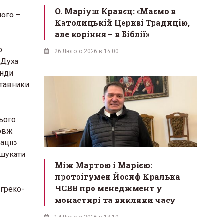
О. Маріуш Кравєц: «Маємо в
ного –
Католицькій Церкві Традицію,
але коріння – в Біблії»
о
26 Лютого 2026 в 16:00
 Духа
анди
ставники
цього
довж
ації»
і шукати
Між Мартою і Марією:
протоігумен Йосиф Кралька
ЧСВВ про менеджмент у
 греко-
монастирі та виклики часу
14 Лютого 2026 в 18:19