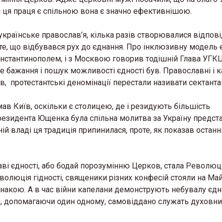
и ця праця є спільною вона є значно ефективнішою.
країнське православ’я, кілька разів створювалися відпові
те, що відбувався рух до єднання. Про інклюзивну модель є
 Константинополем, і з Москвою говорив тодішній Глава УГК
 бажання і пошук можливості єдності був. Православні і 
ів, протестантські деномінації перестали називати сектанта
ав Київ, оскільки є столицею, де і резидують більшість
резидента Ющенка була спільна молитва за Україну предст
ій владі ця традиція припинилася, проте, як показав остан
ві єдності, або бодай порозумінню Церков, стала Революц
Революція гідності, священики різних конфесій стояли на Ма
ознакою. А в час війни капелани демонструють небувалу єдні
іч, допомагаючи один одному, самовіддано служать духовн