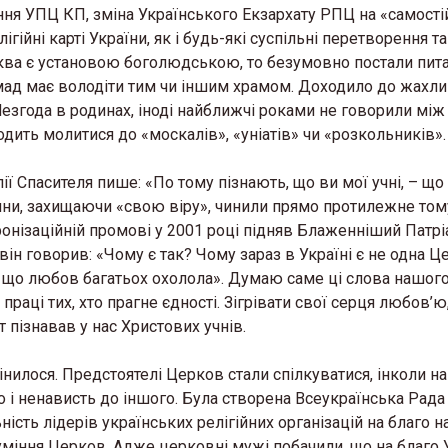
ня УПЦ КП, зміна Українського Екзархату РПЦ на «самостій
гійні карті України, як і будь-які суспільні перетворення т
рква є установою боголюдською, то безумовно постали пита
ромад має володіти тим чи іншим храмом. Доходило до жахл
. Незгода в родинах, іноді найближчі роками не говорили між
одить молитися до «москалів», «уніатів» чи «розкольників».
ї Спасителя пише: «По тому пізнають, що ви мої учні, – що
ни, захищаючи «свою віру», чинили прямо протилежне тому
ронізаційній промові у 2001 році підняв Блаженніший Патрі
ін говорив: «Чому є так? Чому зараз в Україні є не одна Ц
 що любов багатьох охолола». Думаю саме ці слова нашог
аці тих, хто прагне єдності. Зігрівати свої серця любов’ю
пізнавав у нас Христових учнів.
інилося. Предстоятелі Церков стали спілкуватися, інколи на
о і ненависть до іншого. Була створена Всеукраїнська Рада
ьність лідерів українських релігійних організацій на благо 
уміння Церков. Адже церковні мужі побачили, що на благо 