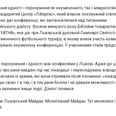
ня єдності і порозуміння як екуменічного, так і міжрелігій
в відкритий Центр «Лібертас», який власне покликаний стати
о дві конференції, які застановлялися над питаннями
ського діалогу. Восени минулого року Біблійне товариств
FATHA», яке діє при Львівській духовній Семінарії Святого
менічного футбольного турніру, в якому взяли участь ком
зувало екуменічну конференцію. Її учасниками стали пред
 порозуміння і єдності між конфесіями у Львові. Адже до 
 про рани завдані під час ліквідації і переслідувань впро
игнали із храмів, які вони отримали після злочинної «ліквід
ще свіжі. І в тих, і в тих рани боліли і не давали можливост
зазначені вище події. Діалог почався.
ож Львівський Майдан. Молитовний Майдан. Тут молилися і
й.