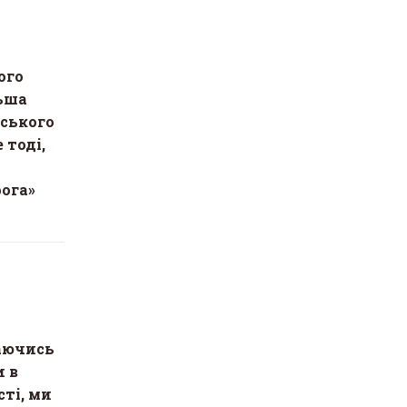
ого
льша
нського
 тоді,
ога»
аючись
и в
ті, ми