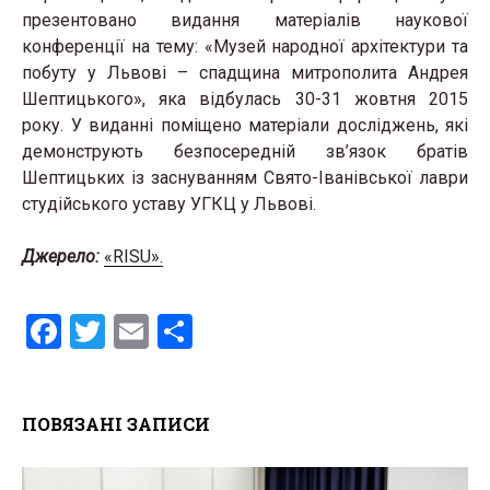
презентовано видання матеріалів наукової
конференції на тему: «Музей народної архітектури та
побуту у Львові – спадщина митрополита Андрея
Шептицького», яка відбулась 30-31 жовтня 2015
року. У виданні поміщено матеріали досліджень, які
демонструють безпосередній зв’язок братів
Шептицьких із заснуванням Свято-Іванівської лаври
студійського уставу УГКЦ у Львові.
Джерело:
«RISU».
F
T
E
S
a
wi
m
h
ce
tt
ail
ar
ПОВЯЗАНІ ЗАПИСИ
b
er
e
o