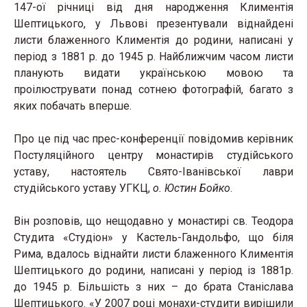
147-ої річниці від дня народження Климентія
Шептицького, у Львові презентували віднайдені
листи блаженного Климентія до родини, написані у
період з 1881 р. до 1945 р. Найближчим часом листи
планують видати українською мовою та
проілюструвати понад сотнею фотографій, багато з
яких побачать вперше.
Про це під час прес-конференції повідомив керівник
Постуляційного центру монастирів студійського
уставу, настоятель Свято-Іванівської лаври
студійського уставу УГКЦ,
о. Юстин Бойко
.
Він розповів, що нещодавно у монастирі св. Теодора
Студита «Студіон» у Кастель-Гандольфо, що біля
Рима, вдалось віднайти листи блаженного Климентія
Шептицького до родини, написані у період із 1881р.
до 1945 р. Більшість з них – до брата Станіслава
Шептицького. «У 2007 році монахи-студити вирішили