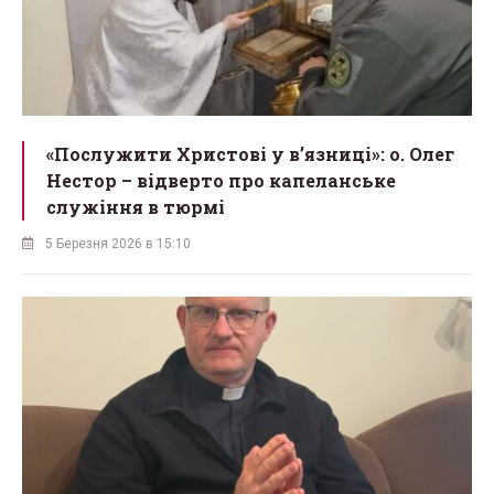
«Послужити Христові у вʼязниці»: о. Олег
Нестор – відверто про капеланське
служіння в тюрмі
5 Березня 2026 в 15:10