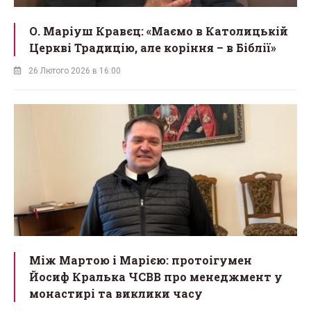
О. Маріуш Кравєц: «Маємо в Католицькій
Церкві Традицію, але коріння – в Біблії»
26 Лютого 2026 в 16:00
Між Мартою і Марією: протоігумен
Йосиф Кралька ЧСВВ про менеджмент у
монастирі та виклики часу