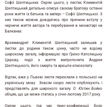
Софії Шептицьких. Окрім цього, у листах Климентій
Шептицький детально описує своєму братову останні
роки життя їх батьків та матері – Софії Шептицької. З
них також можна довідатись про причини вступу у
чернече життя автора та перебування в монастирі на
Балканах.
Архимандрит Климентій Шептицький залишив у
листах до родини також цінну, часто не відому
широкому загалу, інформацію про Греко-Католицьку
Церкву, події з життя митрополита Андрея
Шептицького, його смерть та арешти єпископату.
Відтак, вже у Львові листи переклали з польської на
українську мову. Зовсім скоро листи опублікують і
представлять для широкого загалу.
О. Юстин Бойко
обіцяє, що це може статись у січні-лютому 2017 року.
Окрім цього, під час прес-конференції було