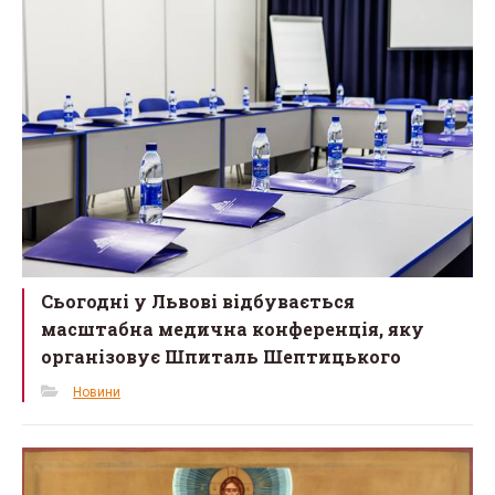
o
k
Сьогодні у Львові відбувається
масштабна медична конференція, яку
організовує Шпиталь Шептицького
Новини