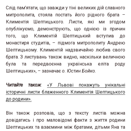
Слід пам’ятати, що завжди у тіні великих дій славного
митрополита, стояла постать його рідного брата –
Климентія Шептицького. Листи, які ми згодом
опублікуємо, демонструють, що однією із причин
того, що Климентій Шептицький вступив до
монастиря студитів, – підмога митрополиту Андрею
Шептицькому. Климентій надзвичайно любив свого
брата. З листувань також видно, наскільки величною
була та передвоєнна українська еліта роду
Шептицьких», – зазначає
о. Юстин Бойко.
Читайте також
:
«У Львові покажуть унікальні
історичні листи блаженного Климентія Шептицького
до родини».
Він також розповів, що з тексту листів можна
довідатись і про маловідомі факти з життя родини
Шептицьких та взаємини між братами, дітьми Яна та