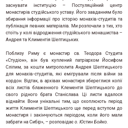
заснувати інституцію – Постуляційний центр
монастирів студійського уставу. Його завданням було
збирання інформації про історію монахів-студитів та
публікація певних матеріалів. Ми розпочали з тих, хто
стоїть у колі відродження студійського монашиства –
Андрея та Климентія Шептицьких.
Поблизу Риму є монастир св. Теодора Студита
«Студіон», він був куплений патріархом Йосифом
Сліпим, за кошти митрополита Андрея Шептицького
для монахів-студитів, які емігрували після війни за
кордон. Відтак, в архівах монастиря збереглися копії
всіх листів блаженного Клементія Шептицького до
свого рідного брата Станіслава. Ці листи вдалося
віднайти. Вони унікальні тим, що охоплюють період
життя Климентія Шептицького ще перед вступом до
монастиря і закінчуються періодом, коли його мали
забрати на Сибір», – розповідає
о. Юстин Бойко.