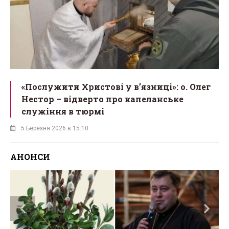
«Послужити Христові у вʼязниці»: о. Олег
Нестор – відверто про капеланське
служіння в тюрмі
5 Березня 2026 в 15:10
АНОНСИ