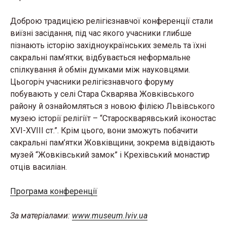
Доброю традицією релігієзнавчої конференції стали
виїзні засідання, під час якого учасники глибше
пізнають історію західноукраїнських земель та їхні
сакральні пам’ятки; відбувається неформальне
спілкування й обмін думками між науковцями.
Цьогоріч учасники релігієзнавчого форуму
побувають у селі Стара Скварява Жовківського
району й ознайомляться з новою філією Львівського
музею історії релігіїт – “Староскварявський іконостас
XVI-XVIII ст.”. Крім цього, вони зможуть побачити
сакральні пам’ятки Жовківщини, зокрема відвідають
музей “Жовківський замок” і Крехівський монастир
отців василіан.
Програма конференції
За матеріалами:
www.museum.lviv.ua