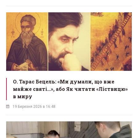
О. Тарас Бецель: «Ми думали, що вже
майже святі...», або Як читати «Ліствицю»
в миру
19 Березня 2026 в 16:48