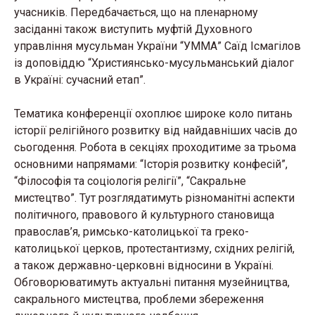
учасників. Передбачається, що на пленарному
засіданні також виступить муфтій Духовного
управління мусульман України “УММА” Саїд Ісмагілов
із доповіддю “Християнсько-мусульманський діалог
в Україні: сучасний етап”.
Тематика конференції охоплює широке коло питань
історії релігійного розвитку від найдавніших часів до
сьогодення. Робота в секціях проходитиме за трьома
основними напрямами: “Історія розвитку конфесій”,
“Філософія та соціологія релігії”, “Сакральне
мистецтво”. Тут розглядатимуть різноманітні аспекти
політичного, правового й культурного становища
православ’я, римсько-католицької та греко-
католицької церков, протестантизму, східних релігій,
а також державно-церковні відносини в Україні.
Обговорюватимуть актуальні питання музейництва,
сакрального мистецтва, проблеми збереження