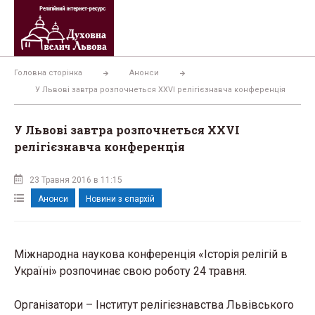
Перейти
до
вмісту
Головна сторінка
Анонси
У Львові завтра розпочнеться XXVI релігієзнавча конференція
У Львові завтра розпочнеться XXVI
релігієзнавча конференція
23 Травня 2016 в 11:15
Анонси
Новини з єпархій
Міжнародна наукова конференція «Історія релігій в
Україні» розпочинає свою роботу 24 травня.
Організатори – Інститут релігієзнавства Львівського