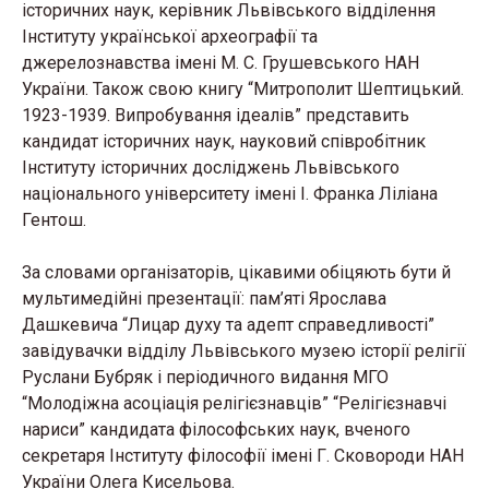
історичних наук, керівник Львівського відділення
Інституту української археографії та
джерелознавства імені М. С. Грушевського НАН
України. Також свою книгу “Митрополит Шептицький.
1923-1939. Випробування ідеалів” представить
кандидат історичних наук, науковий співробітник
Інституту історичних досліджень Львівського
національного університету імені І. Франка Ліліана
Гентош.
За словами організаторів, цікавими обіцяють бути й
мультимедійні презентації: пам’яті Ярослава
Дашкевича “Лицар духу та адепт справедливості”
завідувачки відділу Львівського музею історії релігії
Руслани Бубряк і періодичного видання МГО
“Молодіжна асоціація релігієзнавців” “Релігієзнавчі
нариси” кандидата філософських наук, вченого
секретаря Інституту філософії імені Г. Сковороди НАН
України Олега Кисельова.