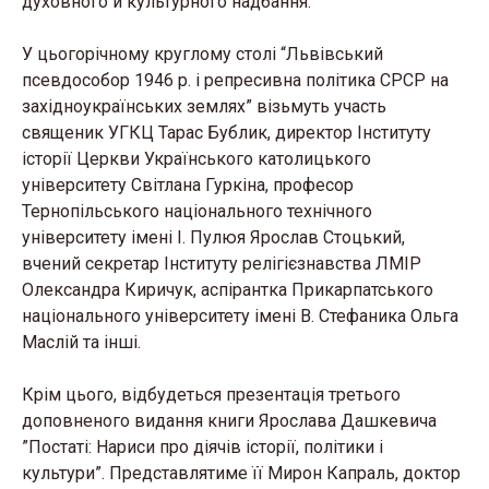
духовного й культурного надбання.
У цьогорічному круглому столі “Львівський
псевдособор 1946 р. і репресивна політика СРСР на
західноукраїнських землях” візьмуть участь
священик УГКЦ Тарас Бублик, директор Інституту
історії Церкви Українського католицького
університету Світлана Гуркіна, професор
Тернопільського національного технічного
університету імені І. Пулюя Ярослав Стоцький,
вчений секретар Інституту релігієзнавства ЛМІР
Олександра Киричук, аспірантка Прикарпатського
національного університету імені В. Стефаника Ольга
Маслій та інші.
Крім цього, відбудеться презентація третього
доповненого видання книги Ярослава Дашкевича
”Постаті: Нариси про діячів історії, політики і
культури”. Представлятиме її Мирон Капраль, доктор