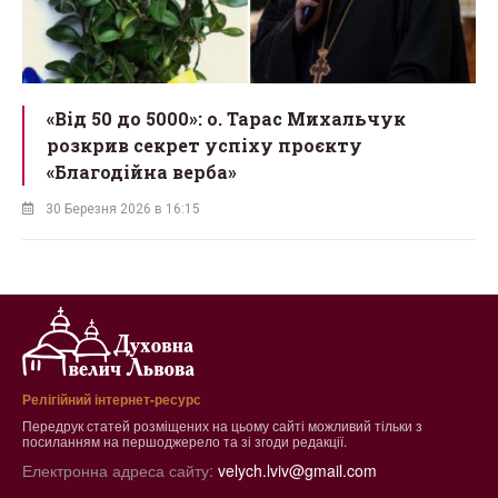
у
«Від 50 до 5000»: о. Тарас Михальчук
розкрив секрет успіху проєкту
«Благодійна верба»
30 Березня 2026 в 16:15
Релігійний інтернет-ресурс
Передрук статей розміщених на цьому сайті можливий тільки з
посиланням на першоджерело та зі згоди редакції.
Електронна адреса сайту:
velych.lviv@gmail.com