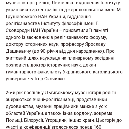
музею історії релігії, Львівське відділення Інституту
української археографії та джерелознавства імені М.
Грушевського НАН України, відділення
релігієзнавства Інституту філософії імені Г.
Сковороди НАН України – присвятили її пам’яті
одного із засновників релігієзнавчого форуму,
доктору історичних наук, професору Ярославу
Дашкевичу (до 90-річчя від дня народження). Про
життєвий шлях науковця на пленарному засіданні
розповість доктор історичних наук, декан
гуманітарного факультету Українського католицького
університету Ігор Скочиляс.
26-й рік поспіль у Львівському музеї історії релігії
збираються вчені-релігієзнавці, представники
духовенства, музейні працівники майже з усіх
областей України, а також із-за кордону, зокрема
Польщі, Білорусії, Угорщини, інших країн. Цьогоріч до
участі в конференції зголосилося понад 160